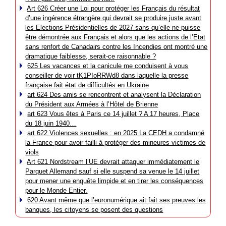
Art 626 Créer une Loi pour protéger les Français du résultat
d’une ingérence étrangère qui devrait se produire juste avant
les Elections Présidentielles de 2027 sans qu’elle ne puisse
être démontrée aux Français et alors que les actions de l’Etat
sans renfort de Canadairs contre les Incendies ont montré une
dramatique faiblesse, serait-ce raisonnable ?
625 Les vacances et la canicule me conduisent à vous
conseiller de voir tK1PIoRRWd8 dans laquelle la presse
française fait état de difficultés en Ukraine
art 624 Des amis se rencontrent et analysent la Déclaration
du Président aux Armées à l’Hôtel de Brienne
art 623 Vous êtes à Paris ce 14 juillet ? A 17 heures, Place
du 18 juin 1940…
art 622 Violences sexuelles : en 2025 La CEDH a condamné
la France pour avoir failli à protéger des mineures victimes de
viols
Art 621 Nordstream l’UE devrait attaquer immédiatement le
Parquet Allemand sauf si elle suspend sa venue le 14 juillet
pour mener une enquête limpide et en tirer les conséquences
pour le Monde Entier.
620 Avant même que l’euronumérique ait fait ses preuves les
banques, les citoyens se posent des questions