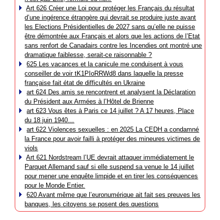
Art 626 Créer une Loi pour protéger les Français du résultat
d’une ingérence étrangère qui devrait se produire juste avant
les Elections Présidentielles de 2027 sans qu’elle ne puisse
être démontrée aux Français et alors que les actions de l’Etat
sans renfort de Canadairs contre les Incendies ont montré une
dramatique faiblesse, serait-ce raisonnable ?
625 Les vacances et la canicule me conduisent à vous
conseiller de voir tK1PIoRRWd8 dans laquelle la presse
française fait état de difficultés en Ukraine
art 624 Des amis se rencontrent et analysent la Déclaration
du Président aux Armées à l’Hôtel de Brienne
art 623 Vous êtes à Paris ce 14 juillet ? A 17 heures, Place
du 18 juin 1940…
art 622 Violences sexuelles : en 2025 La CEDH a condamné
la France pour avoir failli à protéger des mineures victimes de
viols
Art 621 Nordstream l’UE devrait attaquer immédiatement le
Parquet Allemand sauf si elle suspend sa venue le 14 juillet
pour mener une enquête limpide et en tirer les conséquences
pour le Monde Entier.
620 Avant même que l’euronumérique ait fait ses preuves les
banques, les citoyens se posent des questions