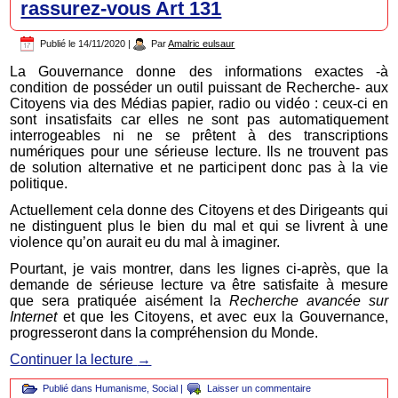
rassurez-vous Art 131
Publié le
14/11/2020
|
Par
Amalric eulsaur
La Gouvernance donne des informations exactes -à
condition de posséder un outil puissant de Recherche- aux
Citoyens via des Médias papier, radio ou vidéo : ceux-ci en
sont insatisfaits car elles ne sont pas automatiquement
interrogeables ni ne se prêtent à des transcriptions
numériques pour une sérieuse lecture. Ils ne trouvent pas
de solution alternative et ne participent donc pas à la vie
politique.
Actuellement cela donne des Citoyens et des Dirigeants qui
ne distinguent plus le bien du mal et qui se livrent à une
violence qu’on aurait eu du mal à imaginer.
Pourtant, je vais montrer, dans les lignes ci-après, que la
demande de sérieuse lecture va être satisfaite à mesure
que sera pratiquée aisément la
Recherche avancée
sur
Internet
et que les Citoyens, et avec eux la Gouvernance,
progresseront dans la compréhension du Monde.
Continuer la lecture
→
Publié dans
Humanisme
,
Social
|
Laisser un commentaire