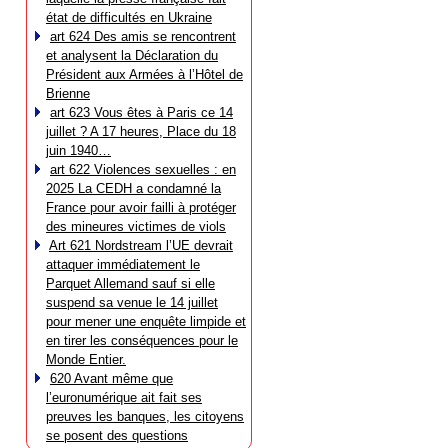
état de difficultés en Ukraine
art 624 Des amis se rencontrent
et analysent la Déclaration du
Président aux Armées à l’Hôtel de
Brienne
art 623 Vous êtes à Paris ce 14
juillet ? A 17 heures, Place du 18
juin 1940…
art 622 Violences sexuelles : en
2025 La CEDH a condamné la
France pour avoir failli à protéger
des mineures victimes de viols
Art 621 Nordstream l’UE devrait
attaquer immédiatement le
Parquet Allemand sauf si elle
suspend sa venue le 14 juillet
pour mener une enquête limpide et
en tirer les conséquences pour le
Monde Entier.
620 Avant même que
l’euronumérique ait fait ses
preuves les banques, les citoyens
se posent des questions