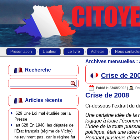
Présentation
L’auteur
Le livre
Acheter
Nous contacte
Archives mensuelles :
Recherche
Crise de 20
Publié le
23/08/2022
|
Pa
Crise de 2008
Articles récents
Ci-dessous l’extrait du d
629 Une Loi mal étudiée par la
Une certaine idée de la 
Presse
logique à toute l’économie
art 628 En 1946, les députés de
L’idée de la toute puiss
l’État français (régime de Vichy)
politique, était une idée 
ne revinrent pas, car le régime fut
Pendant plusieurs décenn