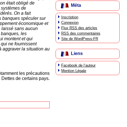
on était obligé de
Méta
s systèmes de
dérés. On a fait
Inscription
les banques spéculer sur
Connexion
veloppement économique et
Flux
RSS
des articles
 a laissé sans aucun
RSS
des commentaires
s banques, les
ui montent et qui
Site de WordPress-FR
qui ne fournissent
 aggraver la situation au
Liens
Facebook de l’auteur
Mention Légale
notamment les précautions
 Dettes de certains pays.