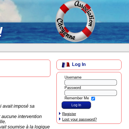
!
Log In
Username
Password
Remember Me
ui avait imposé sa
Register
r aucune intervention
Lost your password?
lle.
vait soumise à la logique