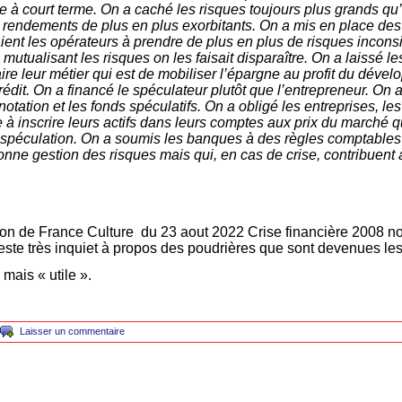
ère à court terme. On a caché les risques toujours plus grands qu’
s rendements de plus en plus exorbitants. On a mis en place de
ent les opérateurs à prendre de plus en plus de risques inconsi
mutualisant les risques on les faisait disparaître. On a laissé 
aire leur métier qui est de mobiliser l’épargne au profit du dé
rédit. On a financé le spéculateur plutôt que l’entrepreneur. On
otation et les fonds spéculatifs. On a obligé les entreprises, le
 inscrire leurs actifs dans leurs comptes aux prix du marché q
 spéculation. On a soumis les banques à des règles comptables 
nne gestion des risques mais qui, en cas de crise, contribuent à
sion de France Culture du 23 aout 2022 Crise financière 2008 
reste très inquiet à propos des poudrières que sont devenues les
ais « utile ».
Laisser un commentaire