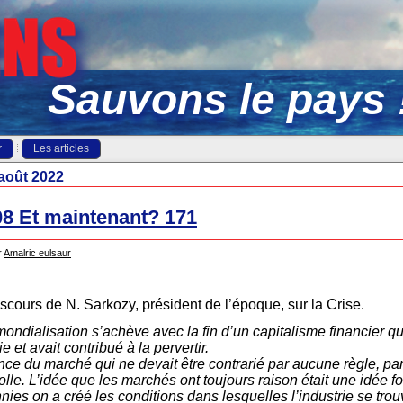
Sauvons le pays 
r
Les articles
août 2022
08 Et maintenant? 171
r
Amalric eulsaur
iscours de N. Sarkozy, président de l’époque, sur la Crise.
mondialisation s’achève avec la fin d’un capitalisme financier q
 et avait contribué à la pervertir.
ance du marché qui ne devait être contrarié par aucune règle, pa
folle. L’idée que les marchés ont toujours raison était une idée fo
ies on a créé les conditions dans lesquelles l’industrie se trou