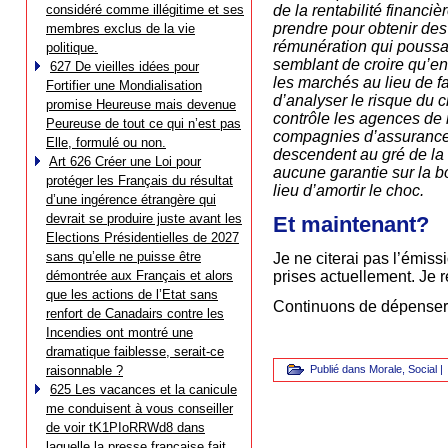
considéré comme illégitime et ses
de la rentabilité financi
prendre pour obtenir de
membres exclus de la vie
rémunération qui poussai
politique.
semblant de croire qu’en 
627 De vieilles idées pour
les marchés au lieu de f
Fortifier une Mondialisation
d’analyser le risque du c
promise Heureuse mais devenue
contrôle les agences de n
Peureuse de tout ce qui n’est pas
compagnies d’assurance à
Elle, formulé ou non.
descendent au gré de la
Art 626 Créer une Loi pour
aucune garantie sur la bo
protéger les Français du résultat
lieu d’amortir le choc.
d’une ingérence étrangère qui
devrait se produire juste avant les
Et maintenant?
Elections Présidentielles de 2027
sans qu’elle ne puisse être
Je ne citerai pas l’émis
démontrée aux Français et alors
prises actuellement. Je 
que les actions de l’Etat sans
Continuons de dépenser m
renfort de Canadairs contre les
Incendies ont montré une
dramatique faiblesse, serait-ce
raisonnable ?
Publié dans
Morale
,
Social
|
625 Les vacances et la canicule
me conduisent à vous conseiller
de voir tK1PIoRRWd8 dans
laquelle la presse française fait