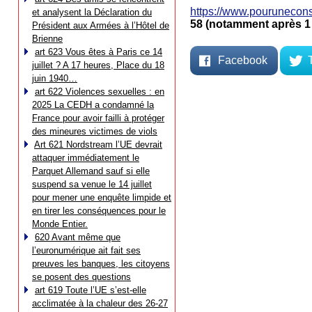
https://www.pouruneconst
et analysent la Déclaration du
58 (notamment après 1 :
Président aux Armées à l’Hôtel de
Brienne
art 623 Vous êtes à Paris ce 14
Facebook
juillet ? A 17 heures, Place du 18
juin 1940…
art 622 Violences sexuelles : en
2025 La CEDH a condamné la
France pour avoir failli à protéger
des mineures victimes de viols
Art 621 Nordstream l’UE devrait
attaquer immédiatement le
Parquet Allemand sauf si elle
suspend sa venue le 14 juillet
pour mener une enquête limpide et
en tirer les conséquences pour le
Monde Entier.
620 Avant même que
l’euronumérique ait fait ses
preuves les banques, les citoyens
se posent des questions
art 619 Toute l’UE s’est-elle
acclimatée à la chaleur des 26-27