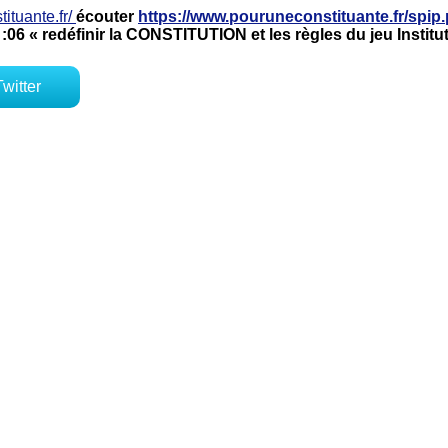
ituante.fr/
écouter
https://www.pouruneconstituante.fr/spip
06 « redéfinir la CONSTITUTION et les règles du jeu Institut
Twitter