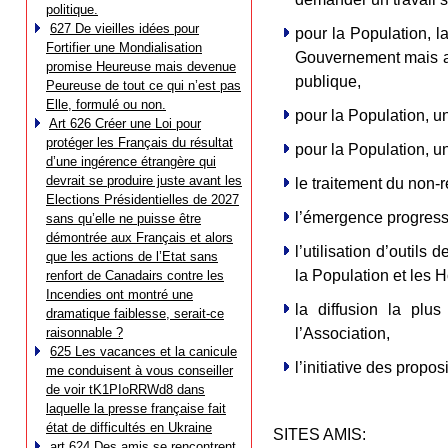
politique.
627 De vieilles idées pour
pour la Population, la
Fortifier une Mondialisation
Gouvernement mais au
promise Heureuse mais devenue
publique,
Peureuse de tout ce qui n’est pas
Elle, formulé ou non.
pour la Population, 
Art 626 Créer une Loi pour
protéger les Français du résultat
pour la Population, 
d’une ingérence étrangère qui
devrait se produire juste avant les
le traitement du non-
Elections Présidentielles de 2027
l’émergence progressi
sans qu’elle ne puisse être
démontrée aux Français et alors
l’utilisation d’outil
que les actions de l’Etat sans
la Population et les
renfort de Canadairs contre les
Incendies ont montré une
la diffusion la plu
dramatique faiblesse, serait-ce
raisonnable ?
l’Association,
625 Les vacances et la canicule
l’initiative des propo
me conduisent à vous conseiller
de voir tK1PIoRRWd8 dans
laquelle la presse française fait
état de difficultés en Ukraine
SITES AMIS:
art 624 Des amis se rencontrent