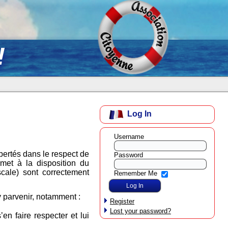
!
Log In
Username
ibertés dans le respect de
Password
 met à la disposition du
scale) sont correctement
Remember Me
y parvenir, notamment :
Register
Lost your password?
n faire respecter et lui