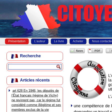
Présentation
L’auteur
Le livre
Acheter
Nous contacte
Recherche
L’
l
Articles récents
g
ut
art 628 En 1946, les députés de
l’État français (régime de Vichy)
L’
ne revinrent pas, car le régime fut
considéré comme illégitime et ses
une compétence de l’
membres exclus de la vie
demander un travail s