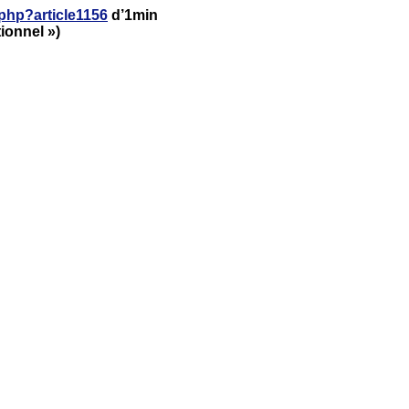
.php?article1156
d’1min
ionnel »)