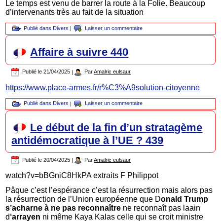
Le temps est venu de barrer la route à la Folie. Beaucoup
d’intervenants très au fait de la situation
Publié dans
Divers
|
Laisser un commentaire
Affaire à suivre 440
Publié le
21/04/2025
|
Par
Amalric eulsaur
https://www.place-armes.fr/r%C3%A9solution-citoyenne
Publié dans
Divers
|
Laisser un commentaire
Le début de la fin d’un stratagème
antidémocratique à l’UE ? 439
Publié le
20/04/2025
|
Par
Amalric eulsaur
watch?v=bBGniC8HkPA extraits F Philippot
Pâque c’est l’espérance c’est la résurrection mais alors pas
la résurrection de l’Union européenne que D
onald Trump
s’acharne à ne pas reconnaître
ne reconnaît pas laain
d
‘arrayen
ni même Kaya Kalas celle qui se croit ministre