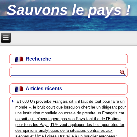
Sauvons le pays !
Recherche
Articles récents
art 630 Un proverbe Français dit « il faut de tout pour faire un
monde », le bruit court que lorsqu’on cherche un dirigeant pour
une institution mondiale on essaie de prendre un Français car
on sait qu’il n’avantagera pas son Pays tant il a de l’Estime
pour tous les Pays, l’UE veut appliquer des Lois pour étouffer
des opinions analytiques de la situation, contraires aux
siennes et Mme Loiseau travaille à un bouclier européen :