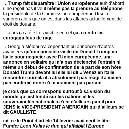
…Trump fait disparaître l’Union européenne
euh d’abord
il ne reçoit pas il veut
même pas la prendre au téléphone
la présidente de la Commission européenne Ursula
vaneren alors que on est dans les affaires actuellement de
droit de douane.
…alors ça a été très visible euh et
ça a rendu les
eurogaga fous de rage
…Georgia Méloni n’a cependant pu annoncer d’autres
avancées q
u’une possible visite de Donald Trump en
Italie pour négocier avec l’Union européenne, une
annonce en solitaire qui n’a pas déclenché l’entrain ni
même un début de confirmation de la part de son hôte
Donald Trump devant lui elle lui dit « Venez en Italie
rencontrer oursela il a absolument pas réagi il a même
pas confirmé donc c’est vraiment pas partant.
je crois que ça correspond surtout à sa vision du
monde qui est fondé sur les nations et les
souverainetés nationales c’est d’ailleurs pareil pour
JENS le VICE-PRESIDENT AMERICAIN qui d’ailleurs se
dit GAULLISTE
.
même
le Point d’article 14 février avait écrit le titre
Fu
nder Leon Kalas le duo qui affaiblit l’Europe