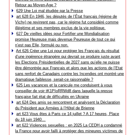
Retour au Moyen-Age ?
629 Une Loi mal étudiée par la Presse
art 628 En 1946, les députés de l’État français (régime de
Vichy) ne revinrent pas, car le régime fut considéré comme
illégitime et ses membres exclus de la vie politique.
627 De vieilles idées pour Fortifier une Mondialisation
promise Heureuse mais devenue Peureuse de tout ce qui
n’est pas Elle, formulé ou non.
Art 626 Créer une Loi pour protéger les Français du résultat
d’une ingérence étrangère qui devrait se produire juste avant
les Elections Présidentielles de 2027 sans qu’elle ne puisse
être démontrée aux Français et alors que les actions de l’Etat
sans renfort de Canadairs contre les Incendies ont montré une
dramatique faiblesse, serait-ce raisonnable ?
625 Les vacances et la canicule me conduisent à vous
conseiller de voir tK1PIoRRWd8 dans laquelle la presse
française fait état de difficultés en Ukraine
art 624 Des amis se rencontrent et analysent la Déclaration
du Président aux Armées à l’Hôtel de Brienne
art 623 Vous êtes à Paris ce 14 juillet ? A 17 heures, Place
du 18 juin 1940…
art 622 Violences sexuelles : en 2025 La CEDH a condamné
la France pour avoir failli à protéger des mineures victimes de