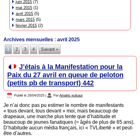
juin 2015
(7)
mai 2015
(1)
avril 2015
(5)
mars 2015
(5)
février 2015
(2)
Archives mensuelles :
avril 2025
1
2
3
4
Suivant »
J’étais à la Manifestation pour la
Paix du 27 avril en queue de peloton
(petits pb de transport) 442
Publié le
28/04/2025
|
Par
Amalric eulsaur
Je n’ai donc pas pu estimer le nombre de manifestants
« tous devant, tous devant » moi, mais beaucoup de
drapeaux, une marche plus lente que d’habitude et
beaucoup de jeunes fanatiques (= âgés de plus de 65 ans).
D’habitude aucun média français, ici « TVLiberté » et peut-
être d’autres.