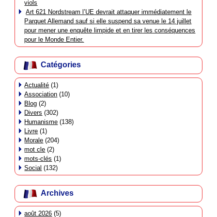
viols
Art 621 Nordstream l’UE devrait attaquer immédiatement le
Parquet Allemand sauf si elle suspend sa venue le 14 juillet
pour mener une enquête limpide et en tirer les conséquences
pour le Monde Entier.
Catégories
Actualité
(1)
Association
(10)
Blog
(2)
Divers
(302)
Humanisme
(138)
Livre
(1)
Morale
(204)
mot cle
(2)
mots-clés
(1)
Social
(132)
Archives
août 2026
(5)