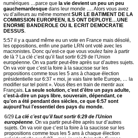
numériques …parce que
la vie devient un peu un peu
gauchemardesque
dans leur monde …. Alors vous avez
vu d’ailleurs au même moment
SUR LE BATIMENT DE LA
COMMISSION EUROPEEN, ILS ONT DEPLOYE…UNE
ENORME BANDEROLE OU IL ECRIT DEMOCRATIE
DESSUS
.
5:57 il y a quand même eu un vote en France mais désolé,
les oppositions, enfin une partie LRN ont voté avec les
macronistes. Donc qu’est-ce que vous voulez faire à partir
de là ? La clé c’est qu’il faut sortir 6:29 de l’Union
européenne. On va partir peut-être après sur d’autres sujets.
On va voir que c’est la foire à la saucisse sur les
propositions comme tous les 5 ans à chaque élection
présidentielle sur 6:37 « moi, je vais faire telle Europe, … la
modifier sur tel point ». Vous êtes en train de mentir aux
Français.
La seule solution, c’est d’être un pays adulte,
c’est-à-dire un pays libre, souverain, dépendant, ce
qu’on a été pendant des siècles, ce que 6:57 sont
aujourd’hui l’essentiel des pays du monde.
6/29
La clé c’est qu’il faut sortir 6:29 de l’Union
européenne
. On va partir peut-être après sur d’autres
sujets. On va voir que c’est la foire à la saucisse sur les
propositions comme tous les 5 ans à chaque élection