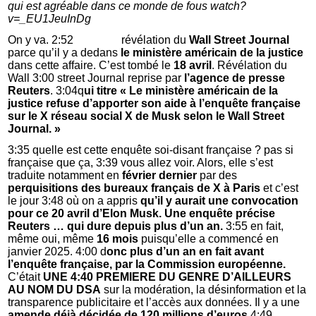
qui est agréable dans ce monde de fous watch?
v=_EU1JeuInDg
On y va. 2:52 révélation du
Wall Street Journal
parce qu’il y a dedans
le ministère américain de la justice
dans cette affaire. C’est tombé le
18 avril
. Révélation du
Wall 3:00 street Journal reprise par
l’agence de presse
Reuters
. 3:04q
ui titre « Le ministère américain de la
justice refuse d’apporter son aide à l’enquête française
sur le X réseau social X de Musk selon le Wall Street
Journal. »
3:35 quelle est cette enquête soi-disant française ? pas si
française que ça, 3:39 vous allez voir. Alors, elle s’est
traduite notamment en
février dernier
par des
perquisitions des bureaux français de X à Paris
et c’est
le jour 3:48 où on a appris
qu’il y aurait une convocation
pour ce 20 avril d’Elon Musk. Une enquête précise
Reuters … qui dure depuis plus d’un an.
3:55 en fait,
même oui, même
16 mois
puisqu’elle a commencé en
janvier 2025. 4:00 d
onc plus d’un an en fait avant
l’enquête française, par la Commission européenne.
C’était
UNE 4:40 PREMIERE DU GENRE D’AILLEURS
AU NOM DU DSA
sur la modération, la désinformation et la
transparence publicitaire et l’accès aux données. Il y a une
amende déjà décidée de 120 millions d’euros
4:49