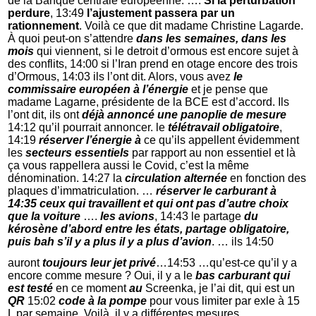
de la Banque centrale européenne. ….
Si la perturbation
perdure
, 13:49
l’ajustement passera par un
rationnement
. Voilà ce que dit madame Christine Lagarde.
À quoi peut-on s’attendre
dans les semaines, dans les
mois
qui viennent, si le detroit d’ormous est encore sujet à
des conflits, 14:00 si l’Iran prend en otage encore des trois
d’Ormous, 14:03 ils l’ont dit. Alors, vous avez
le
commissaire européen à l’énergie
et je pense que
madame Lagarne, présidente de la BCE est d’accord. Ils
l’ont dit, ils ont
déjà annoncé une panoplie de mesure
14:12 qu’il pourrait annoncer. le
télétravail obligatoire
,
14:19
réserver l’énergie
à
ce qu’ils appellent évidemment
les
secteurs essentiels
par rapport au non essentiel et là
ça vous rappellera aussi le Covid, c’est la même
dénomination. 14:27 la
circulation alternée
en fonction des
plaques d’immatriculation. …
réserver le carburant à
14:35 ceux qui travaillent et qui ont pas d’autre choix
que la voiture
….
les avions
, 14:43 le partage
du
kérosène d’abord entre les états, partage obligatoire,
puis bah s’il y a plus
il y a plus d’avion
. … ils 14:50
auront
toujours leur jet privé
…14:53 …qu’est-ce qu’il y a
encore comme mesure ? Oui, il y a le
bas carburant qui
est testé
en ce moment
au
Screenka, je l’ai dit, qui est un
QR
15:02
code
à la pompe
pour vous limiter par exle à 15
L par semaine. Voilà, il y a différentes mesures.