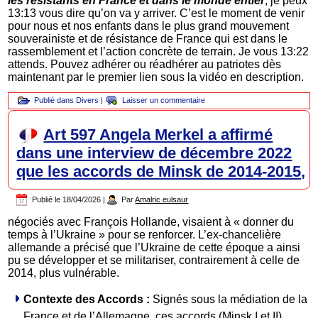
les résistants en France et dans le monde entier
, je peux
13:13 vous dire qu’on va y arriver. C’est le moment de venir
pour nous et nos enfants dans le plus grand mouvement
souverainiste et de résistance de France qui est dans le
rassemblement et l’action concrète de terrain. Je vous 13:22
attends. Pouvez adhérer ou réadhérer au patriotes dès
maintenant par le premier lien sous la vidéo en description.
Publié dans
Divers
|
Laisser un commentaire
Art 597 Angela Merkel a affirmé
dans une interview de décembre 2022
que les accords de Minsk de 2014-2015,
Publié le
18/04/2026
|
Par
Amalric eulsaur
négociés avec François Hollande, visaient à « donner du
temps à l’Ukraine » pour se renforcer. L’ex-chancelière
allemande a précisé que l’Ukraine de cette époque a ainsi
pu se développer et se militariser, contrairement à celle de
2014, plus vulnérable.
Contexte des Accords :
Signés sous la médiation de la
France et de l’Allemagne, ces accords (Minsk I et II)