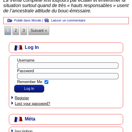
La Vérité complète finit toujours par éclater et envenimer la
situation surtout quand de très « hauts responsables » usent
de l’ancestrale attitude du bouc-émissaire.
Publié dans
Morale
|
Laisser un commentaire
1
2
3
Suivant »
Log In
Username
Password
Remember Me
Register
Lost your password?
Méta
Inscription