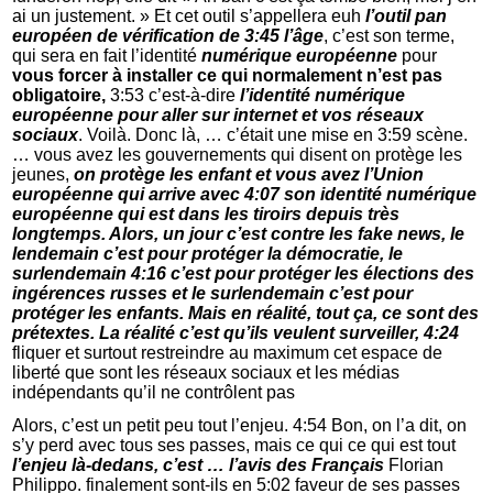
ai un justement. » Et cet outil s’appellera euh
l’outil pan
européen de vérification de 3:45 l’âge
, c’est son terme,
qui sera en fait l’identité
numérique européenne
pour
vous forcer à installer ce qui normalement n’est pas
obligatoire,
3:53 c’est-à-dire
l’identité numérique
européenne pour aller sur internet et vos réseaux
sociaux
. Voilà. Donc là, … c’était une mise en 3:59 scène.
… vous avez les gouvernements qui disent on protège les
jeunes,
on protège les enfant et vous avez l’Union
européenne qui arrive avec 4:07 son identité numérique
européenne qui est dans les tiroirs depuis très
longtemps. Alors, un jour c’est contre les fake news, le
lendemain c’est pour protéger la démocratie, le
surlendemain 4:16 c’est pour protéger les élections des
ingérences russes et le surlendemain c’est pour
protéger les enfants. Mais en réalité, tout ça, ce sont des
prétextes. La réalité c’est qu’ils veulent surveiller, 4:24
fliquer et surtout restreindre au maximum cet espace de
liberté que sont les réseaux sociaux et les médias
indépendants qu’il ne contrôlent pas
Alors, c’est un petit peu tout l’enjeu. 4:54 Bon, on l’a dit, on
s’y perd avec tous ses passes, mais ce qui ce qui est tout
l’enjeu là-dedans, c’est … l’avis des Français
Florian
Philippo. finalement sont-ils en 5:02 faveur de ses passes