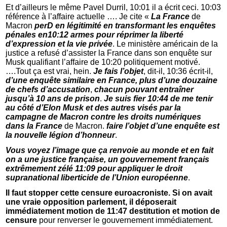
Et d’ailleurs le même Pavel Durril, 10:01 il a écrit ceci. 10:03
référence à l’affaire actuelle …. Je cite «
La France
de
Macron
perD
en légitimité en transformant les enquêtes
pénales en10:12 armes pour réprimer la liberté
d’expression et la vie privée
. Le ministère américain de la
justice a refusé d’assister la France dans son enquête sur
Musk qualifiant l’affaire de 10:20 politiquement motivé.
….Tout ça est vrai, hein.
Je fais l’objet
, dit-il, 10:36 écrit-il,
d’une enquête similaire en France, plus d’une douzaine
de chefs d’accusation
,
chacun pouvant entraîner
jusqu’à 10 ans de prison
.
Je suis fier 10:44 de me tenir
au côté d’Elon Musk et des autres visés par la
campagne de Macron contre les droits numériques
dans la France
de Macron.
faire l’objet d’une enquête est
la nouvelle légion d’honneur
.
Vous voyez l’image que ça renvoie au monde et en fait
on a une justice française, un gouvernement français
extrêmement zélé 11:09 pour appliquer le droit
supranational liberticide de l’Union européenne
.
Il faut stopper cette censure euroacroniste. Si on avait
une vraie opposition parlement, il déposerait
immédiatement motion de 11:47 destitution et motion de
censure
pour renverser le gouvernement immédiatement.