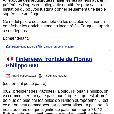
A l’époque des républiques maritimes les Italiens avaient
préféré les Doges en collégialité équilibrée poussant la
limitation du pouvoir jusqu’à donner seulement une faible
suprématie au Doge.
Ce ne fut pas le seul exemple où les sociétés veillaient à
empêcher les enrichissements incontrôlés. Fouquet l’apprit
à ses dépens.
Et maintenant?
Publié dans
Divers
|
Laisser un commentaire
l’interview frontale de Florian
Philippo 600
Publié le
24/04/2026
|
Par
Amalric eulsaur
(seulement petite partie)
0:02 (président des Patriotes). Bonjour Florian Philippo, on
va commencer par ça le pass numérique … qui est abordé
de plus en plus par les élites de l’Union européenne. …est-
ce qu’on peut commencer par contextualiser un petit peu à
nos auditeurs ce que signifie ce pass numérique ? 0:42