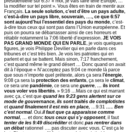
présidentielle sur 6:37 « moi, je vais faire telle Europe, …
la modifier sur tel point ». Vous êtes en train de mentir aux
Français.
La seule solution, c’est d’être un pays adulte,
c’est-à-dire un pays libre, souverain, …., ce que 6:57
sont aujourd’hui l’essentiel des pays du monde
, c’est-
à-dire tous ceux qui sont pas dans l’Union européenne. Et
puis on pourra se débarrasser ainsi de ces horreurs et
rétablir notamment la 7:06 liberté d’expression.
JE VOIS
PAS GRAND MONDE QUI EN PARLE
, je vois quelques
figures, je vois Philippe Devilier qui en parle dans ces
tribunes et c’est très bien. Je vois les patriotes qui en
parlent et qui se battent. Mais sinon, 7:17 franchement,
c’est quand même le grand désert … Donc quand on avait
dit à l’époque « N’acceptez pas 9:04 ce monde là parce
que sous n’importe quel prétexte, alors ça sera
l’énergie
,
9:08 ça sera la
protection des enfants
, ça sera le
climat
,
ce sera une
pandémie
, ce sera une
guerre
,
… ils iront
vous voler vos libertés
. » 9:16 …Mais ce qui est marrant
avec ça, c’est que
quand les 9:23 gens alertent sur ce
mode de gouvernance, ils sont traités de complotistes
et
quand finalement il est mis en place,
…9:31
….
.
Ben
c’est normal
. Oui.
il faut que ça apparaisse comme
normal
, … et donc
tous ceux qui s’y opposent
, il faut
tenter de les 9:49 discréditer
et donc
pas rentrer dans
un débat
rationnel …. pas discuter avec vous. C’est ça le