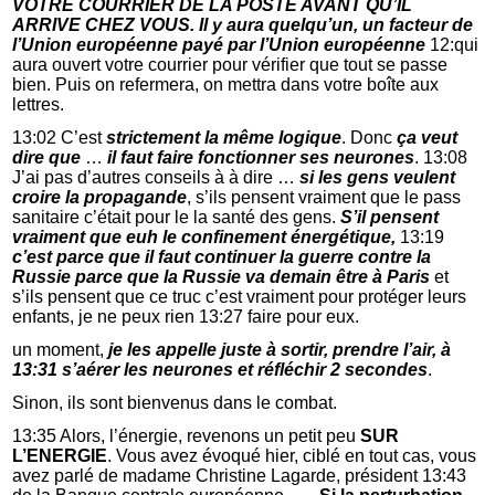
VOTRE COURRIER DE LA POSTE AVANT QU’IL
ARRIVE CHEZ VOUS. Il y aura quelqu’un, un facteur de
l’Union européenne payé par l’Union européenne
12:qui
aura ouvert votre courrier pour vérifier que tout se passe
bien. Puis on refermera, on mettra dans votre boîte aux
lettres.
13:02 C’est
strictement la même logique
. Donc
ça veut
dire que
…
il faut faire fonctionner ses neurones
. 13:08
J’ai pas d’autres conseils à à dire …
si les gens veulent
croire la propagande
, s’ils pensent vraiment que le pass
sanitaire c’était pour le la santé des gens.
S’il pensent
vraiment que euh le confinement énergétique,
13:19
c’est parce que il faut continuer la guerre contre la
Russie parce que la Russie va demain être à Paris
et
s’ils pensent que ce truc c’est vraiment pour protéger leurs
enfants, je ne peux rien 13:27 faire pour eux.
un moment,
je les appelle juste à sortir, prendre l’air, à
13:31 s’aérer les neurones et réfléchir 2 secondes
.
Sinon, ils sont bienvenus dans le combat.
13:35 Alors, l’énergie, revenons un petit peu
SUR
L’ENERGIE
. Vous avez évoqué hier, ciblé en tout cas, vous
avez parlé de madame Christine Lagarde, président 13:43