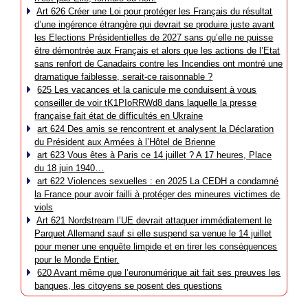
Art 626 Créer une Loi pour protéger les Français du résultat
d’une ingérence étrangère qui devrait se produire juste avant
les Elections Présidentielles de 2027 sans qu’elle ne puisse
être démontrée aux Français et alors que les actions de l’Etat
sans renfort de Canadairs contre les Incendies ont montré une
dramatique faiblesse, serait-ce raisonnable ?
625 Les vacances et la canicule me conduisent à vous
conseiller de voir tK1PIoRRWd8 dans laquelle la presse
française fait état de difficultés en Ukraine
art 624 Des amis se rencontrent et analysent la Déclaration
du Président aux Armées à l’Hôtel de Brienne
art 623 Vous êtes à Paris ce 14 juillet ? A 17 heures, Place
du 18 juin 1940…
art 622 Violences sexuelles : en 2025 La CEDH a condamné
la France pour avoir failli à protéger des mineures victimes de
viols
Art 621 Nordstream l’UE devrait attaquer immédiatement le
Parquet Allemand sauf si elle suspend sa venue le 14 juillet
pour mener une enquête limpide et en tirer les conséquences
pour le Monde Entier.
620 Avant même que l’euronumérique ait fait ses preuves les
banques, les citoyens se posent des questions