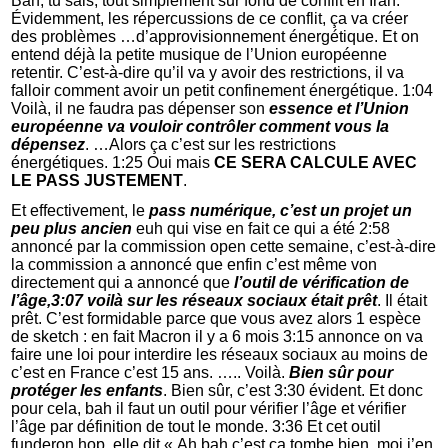
Bah, tu sais, tout simplement sur fond de conflit en Iran.
Évidemment, les répercussions de ce conflit, ça va créer
des problèmes …d’approvisionnement énergétique. Et on
entend déjà la petite musique de l’Union européenne
retentir. C’est-à-dire qu’il va y avoir des restrictions, il va
falloir comment avoir un petit confinement énergétique. 1:04
Voilà, il ne faudra pas dépenser son
essence et l’Union
européenne va vouloir contrôler comment vous la
dépensez
. …Alors ça c’est sur les restrictions
énergétiques. 1:25 Oui mais
CE SERA CALCULE AVEC
LE PASS JUSTEMENT
.
Et effectivement, le
pass numérique, c’est un projet un
peu plus ancien
euh qui vise en fait ce qui a été 2:58
annoncé par la commission open cette semaine, c’est-à-dire
la commission a annoncé que enfin c’est même von
directement qui a annoncé que
l’outil de vérification de
l’âge,3:07 voilà sur les réseaux sociaux était prêt
. Il était
prêt. C’est formidable parce que vous avez alors 1 espèce
de sketch : en fait Macron il y a 6 mois 3:15 annonce on va
faire une loi pour interdire les réseaux sociaux au moins de
c’est en France c’est 15 ans. ….. Voilà.
Bien sûr pour
protéger les enfants
. Bien sûr, c’est 3:30 évident. Et donc
pour cela, bah il faut un outil pour vérifier l’âge et vérifier
l’âge par définition de tout le monde. 3:36 Et cet outil
funderon hop, elle dit « Ah bah c’est ça tombe bien, moi j’en