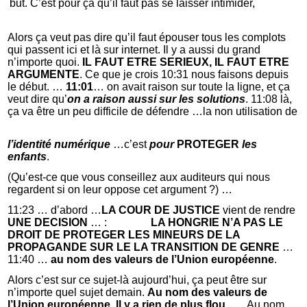
but. C’est pour ça qu’il faut pas se laisser intimider,
Alors ça veut pas dire qu’il faut épouser tous les complots
qui passent ici et là sur internet. Il y a aussi du grand
n’importe quoi.
IL FAUT ETRE SERIEUX, IL FAUT ETRE
ARGUMENTE
. Ce que je crois 10:31 nous faisons depuis
le début. …
11:01
… on avait raison sur toute la ligne, et ça
veut dire qu’
on a raison aussi sur les solutions
. 11:08 là,
ça va être un peu difficile de défendre …la non utilisation de
l’identité numérique
…c’est
pour
PROTEGER
les
enfants
.
(Qu’est-ce que vous conseillez aux auditeurs qui nous
regardent si on leur oppose cet argument ?) …
11:23 … d’abord …
LA COUR DE JUSTICE
vient de rendre
UNE DECISION
… :
LA HONGRIE N’A PAS LE
DROIT DE PROTEGER LES MINEURS DE LA
PROPAGANDE SUR LE LA TRANSITION DE GENRE
…
11:40 …
au nom des valeurs de l’Union européenne
.
Alors c’est sur ce sujet-là aujourd’hui, ça peut être sur
n’importe quel sujet demain.
Au nom des valeurs de
l’Union européenne. Il y a rien de plus flou.
…. Au nom