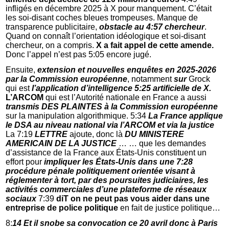
infligés en décembre 2025 à X pour manquement. C’était
les soi-disant coches bleues trompeuses. Manque de
transparence publicitaire,
obstacle au 4:57 chercheur
.
Quand on connaît l’orientation idéologique et soi-disant
chercheur, on a compris.
X a fait appel de cette amende.
Donc l’appel n’est pas 5:05 encore jugé.
Ensuite,
extension et nouvelles enquêtes en 2025-2026
par la Commission européenne
, notamment
sur
Grock
qui est
l’application d’intelligence 5:25 artificielle de X.
L’ARCOM
qui est l’Autorité nationale en France a aussi
transmis DES PLAINTES à la Commission européenne
sur la manipulation algorithmique. 5:34
La France applique
le DSA au niveau national via l’ARCOM et via la justice
La 7:19
LETTRE
ajoute, donc là
DU MINISTERE
AMERICAIN DE LA JUSTICE
… … que les demandes
d’assistance de la France aux États-Unis constituent un
effort pour
impliquer les États-Unis dans une 7:28
procédure pénale politiquement orientée visant à
réglementer à tort, par des poursuites
judiciaires, les
activités commerciales d’une plateforme de réseaux
sociaux
7:39
diT on ne peut pas vous aider dans une
entreprise de police politique
en fait de justice politique…
8:
14 Et il snobe sa convocation ce 20 avril donc à Paris