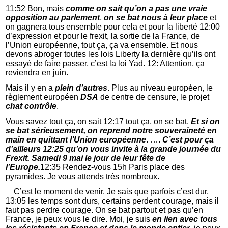
11:52 Bon, mais
comme on sait qu’on a pas une vraie
opposition au parlement
,
on se bat nous à leur place
et
on gagnera tous ensemble pour cela et pour la liberté 12:00
d’expression et pour le frexit, la sortie de la France, de
l’Union européenne, tout ça, ça va ensemble. Et nous
devons abroger toutes les lois Liberty la dernière qu’ils ont
essayé de faire passer, c’est la loi Yad. 12: Attention, ça
reviendra en juin.
Mais il y en a
plein d’autres
. Plus au niveau européen, le
règlement européen
DSA
de centre de censure, le projet
chat contrôle
.
Vous savez tout ça, on sait 12:17 tout ça, on se bat.
Et si on
se bat sérieusement, on reprend notre souveraineté en
main en quittant l’Union européenne
. ….
C’est pour ça
d’ailleurs 12:25 qu’on vous invite à la grande journée du
Frexit. Samedi 9 mai le jour de leur fête de
l’Europe.
12:35 Rendez-vous 15h Paris place des
pyramides. Je vous attends très nombreux.
C’est le moment de venir. Je sais que parfois c’est dur,
13:05 les temps sont durs, certains perdent courage, mais il
faut pas perdre courage. On se bat partout et pas qu’en
France, je peux vous le dire. Moi, je suis
en lien avec tous