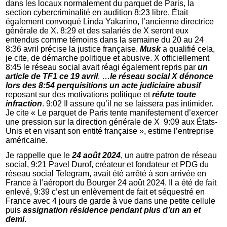
dans les locaux normalement du parquet de Paris, la
section cybercriminalité en audition 8:23 libre. Était
également convoqué Linda Yakarino, l’ancienne directrice
générale de X. 8:29 et des salariés de X seront eux
entendus comme témoins dans la semaine du 20 au 24
8:36 avril précise la justice française.
Musk
a qualifié cela,
je cite, de démarche politique et abusive. X officiellement
8:45 le réseau social avait réagi également repris par
un
article de TF1 ce 19 avril
. …
le réseau social X dénonce
lors des 8:54 perquisitions un acte judiciaire abusif
reposant sur des motivations politique et
réfute toute
infraction
. 9:02 Il assure qu’il ne se laissera pas intimider.
Je cite « Le parquet de Paris tente manifestement d’exercer
une pression sur la direction générale de X 9:09 aux États-
Unis et en visant son entité française », estime l’entreprise
américaine.
Je rappelle que le
24 août 2024
, un autre patron de réseau
social, 9:21 Pavel Durof, créateur et fondateur et PDG du
réseau social Telegram, avait été arrêté à son arrivée en
France à l’aéroport du Bourger 24 août 2024. Il a été de fait
enlevé, 9:39 c’est un enlèvement de fait et séquestré en
France avec 4 jours de garde à vue dans une petite cellule
puis
assignation résidence pendant plus d’un an et
demi
.