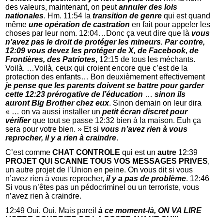
des valeurs, maintenant, on peut
annuler des lois
nationales
. Hm. 11:54 la
transition de genre
qui est quand
même
une opération de castration
en fait pour appeler les
choses par leur nom. 12:04…Donc ça veut dire que là
vous
n’avez pas le droit de protéger les mineurs. Par contre,
12:09 vous devez les protéger de X, de Facebook, de
Frontières, des Patriotes
, 12:15 de tous les méchants.
Voilà. …Voilà, ceux qui croient encore que c’est de la
protection des enfants… Bon deuxièmement effectivement
je pense que les parents doivent se battre pour garder
cette 12:23 prérogative de l’éducation
…
sinon ils
auront Big Brother chez eux
. Sinon demain on leur dira
« … on va aussi installer un
petit écran discret pour
vérifier
que tout se passe 12:32 bien à la maison. Euh ça
sera pour votre bien. » Et si
vous n’avez rien à vous
reprocher, il y a rien à craindre
.
C’est comme
CHAT CONTROLE
qui est un
autre
12:39
PROJET QUI SCANNE TOUS VOS MESSAGES PRIVES
,
un autre projet de l’Union en peine. On vous dit si vous
n’avez rien à vous reprocher,
il y a pas de problème
. 12:46
Si vous n’êtes pas un pédocriminel ou un terroriste, vous
n’avez rien à craindre.
12:49 Oui. Oui. Mais pareil
à ce moment-là, ON VA LIRE