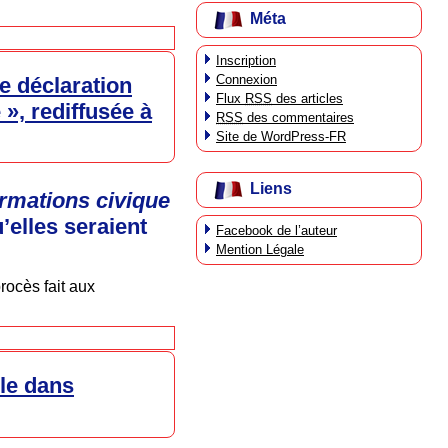
Méta
Inscription
Connexion
e déclaration
Flux
RSS
des articles
», rediffusée à
RSS
des commentaires
Site de WordPress-FR
Liens
rmations civique
elles seraient
Facebook de l’auteur
Mention Légale
procès fait aux
ple dans