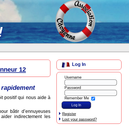
!
Log In
onneur 12
Username
s rapidement
Password
t positif qui nous aide à
Remember Me
pour bâtir d’ennuyeuses
Register
aider indirectement les
Lost your password?