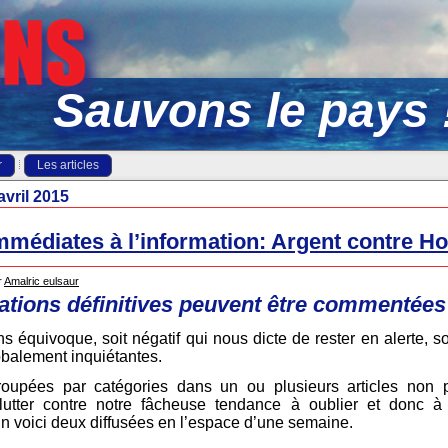
Sauvons le pays 
r
Les articles
avril 2015
mmédiates à l’information: Argent contre H
r
Amalric eulsaur
ations définitives peuvent être commentée
 équivoque, soit négatif qui nous dicte de rester en alerte, soi
balement inquiétantes.
groupées par catégories dans un ou plusieurs articles non 
 lutter contre notre fâcheuse tendance à oublier et donc à 
En voici deux diffusées en l’espace d’une semaine.