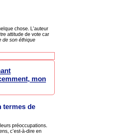
uelque chose. L’auteur
re attitude de vote car
e de son éthique
nant
récemment, mon
en termes de
leurs préoccupations.
ens, c’est-à-dire en