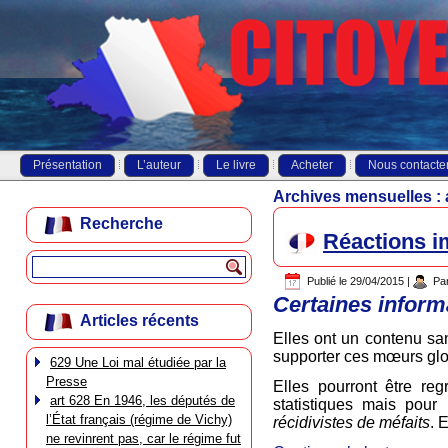
Présentation
L’auteur
Le livre
Acheter
Nous contacte
Archives mensuelles :
Recherche
Réactions i
Publié le
29/04/2015
|
Pa
Certaines inform
Articles récents
Elles ont un contenu sans
supporter ces mœurs glo
629 Une Loi mal étudiée par la
Presse
Elles pourront être re
art 628 En 1946, les députés de
statistiques mais pour
l’État français (régime de Vichy)
récidivistes de méfaits
. 
ne revinrent pas, car le régime fut