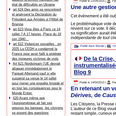
Publié le
22/04/2015
|
Pa
état de difficultés en Ukraine
Une autre gestio
art 624 Des amis se rencontrent
et analysent la Déclaration du
Cet évènement a été
oub
Président aux Armées à l’Hôtel de
Le problématique vote d
Brienne
revient sur ce vote. Il d
art 623 Vous êtes à Paris ce 14
sa signification aurait ét
juillet ? A 17 heures, Place du 18
indépendante de tout cli
juin 1940…
art 622 Violences sexuelles : en
Publié dans
Morale
|
Un
2025 La CEDH a condamné la
France pour avoir failli à protéger
De la Crise
des mineures victimes de viols
Art 621 Nordstream l’UE devrait
instrumentalisé
attaquer immédiatement le
Blog 9
Parquet Allemand sauf si elle
suspend sa venue le 14 juillet
Publié le
14/04/2015
|
Pa
pour mener une enquête limpide et
En retenant un vo
en tirer les conséquences pour le
Monde Entier.
Dérives,
de
Cau
620 Avant même que
l’euronumérique ait fait ses
Les Citoyens, la Presse
preuves les banques, les citoyens
L’auteur de ce Blog voudr
se posent des questions
restant simple, curieux e