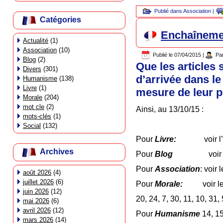
Publié dans
Association
|
Catégories
Enchaînemen
Actualité
(1)
Association
(10)
Publié le
07/04/2015
|
Pa
Blog
(2)
Que les articles s
Divers
(301)
d’arrivée dans le
Humanisme
(138)
Livre
(1)
mesure de leur p
Morale
(204)
mot cle
(2)
Ainsi, au 13/10/15 :
mots-clés
(1)
Social
(132)
Pour
Livre:
voir l
Archives
Pour
Blog
voir l’art
Pour
Association
: voir 
août 2026
(4)
juillet 2026
(6)
Pour
Morale:
voir l
juin 2026
(12)
20, 24, 7, 30, 11, 10, 31,
mai 2026
(6)
avril 2026
(12)
Pour
Humanisme
14, 15
mars 2026
(14)