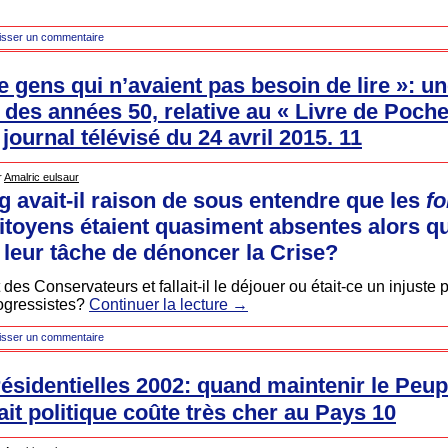
isser un commentaire
 gens qui n’avaient pas besoin de lire »: un
des années 50, relative au « Livre de Poche 
 journal télévisé du 24 avril 2015. 11
r
Amalric eulsaur
og avait-il raison de sous entendre que les
fo
toyens étaient quasiment absentes alors qu’
 leur tâche de dénoncer la Crise?
des Conservateurs et fallait-il le déjouer ou était-ce un injuste 
rogressistes?
Continuer la lecture
→
isser un commentaire
résidentielles 2002: quand maintenir le Peu
ait politique coûte très cher au Pays 10