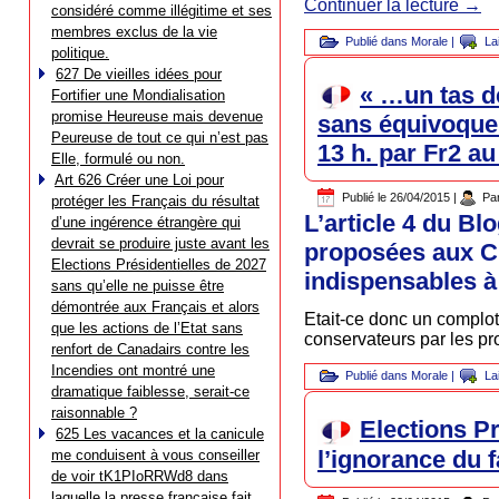
Continuer la lecture
→
considéré comme illégitime et ses
membres exclus de la vie
Publié dans
Morale
|
La
politique.
627 De vieilles idées pour
« …un tas de
Fortifier une Mondialisation
promise Heureuse mais devenue
sans équivoque 
Peureuse de tout ce qui n’est pas
13 h. par Fr2 au
Elle, formulé ou non.
Art 626 Créer une Loi pour
Publié le
26/04/2015
|
Pa
protéger les Français du résultat
L’article 4 du Bl
d’une ingérence étrangère qui
devrait se produire juste avant les
proposées aux Ci
Elections Présidentielles de 2027
indispensables à
sans qu’elle ne puisse être
démontrée aux Français et alors
Etait-ce donc un complot 
que les actions de l’Etat sans
conservateurs par les p
renfort de Canadairs contre les
Incendies ont montré une
Publié dans
Morale
|
La
dramatique faiblesse, serait-ce
raisonnable ?
Elections P
625 Les vacances et la canicule
l’ignorance du f
me conduisent à vous conseiller
de voir tK1PIoRRWd8 dans
laquelle la presse française fait