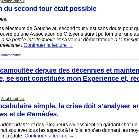
r
Amalric eulsaur
n du second tour était possible
lié.
es électeurs de Gauche au second tour y est sans doute pour q
écouvre qu’une Association de Citoyens aurait pu formuler une aut
é
à sa portée intellectuelle
et sa valeur démocratique
à la mesur
entélisme !
Continuer la lecture
→
 commentaire
, camouflée depuis des décennies et mainte
e, se sont constitués mon Expérience et, 
r
Amalric eulsaur
cabulaire simple, la crise doit s’analyser 
ses
et de
Remèdes.
indépendante
et des Blogueurs s’y essaient en gardant chacun 
ait soulever tous les aspects à la fois, en s’en donnant les moy
t incrédule.
Continuer la lecture
→