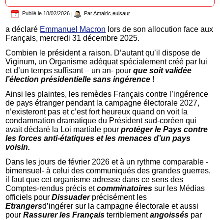
Publié le
18/02/2026
|
Par
Amalric eulsaur
a déclaré
Emmanuel Macron
lors de son allocution face aux
Français, mercredi 31 décembre 2025.
Combien le président a raison. D’autant qu’il dispose de
Viginum, un Organisme adéquat spécialement créé par lui
et d’un temps suffisant – un an- pour
que soit validée
l’élection présidentielle sans ingérence
!
Ainsi les plaintes, les remèdes Français contre l’ingérence
de pays étranger pendant la campagne électorale 2027,
n’existeront pas et c’est fort heureux quand on voit la
condamnation dramatique du Président sud-coréen qui
avait déclaré la Loi martiale pour
protéger le Pays contre
les forces anti-étatiques et les menaces d’un pays
voisin.
Dans les jours de février 2026 et à un rythme comparable -
bimensuel- à celui des communiqués des grandes guerres,
il faut que cet organisme adresse dans ce sens des
Comptes-rendus précis et
comminatoires
sur les Médias
officiels pour
Dissuader
précisément les
Etrangers
d’ingérer sur la campagne électorale et aussi
pour
Rassurer les Français
terriblement
angoissés
par