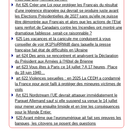
Art 626 Créer une Loi pour protéger les Français du résultat
d’une ingérence étrangère qui devrait se produire juste avant
les Elections Présidentielles de 2027 sans qu’elle ne puisse
être démontrée aux Français et alors que les actions de l’Etat
sans renfort de Canadairs contre les Incendies ont montré une
dramatique faiblesse, serait-ce raisonnable ?
625 Les vacances et la canicule me conduisent à vous
conseiller de voir tK1PIoRRWd8 dans laquelle la presse
française fait état de difficultés en Ukraine
art 624 Des amis se rencontrent et analysent la Déclaration
du Président aux Armées à l’Hôtel de Brienne
art 623 Vous êtes à Paris ce 14 juillet ? A 17 heures, Place
du 18 juin 1940…
art 622 Violences sexuelles : en 2025 La CEDH a condamné
la France pour avoir failli à protéger des mineures victimes de
viols
Art 621 Nordstream l’UE devrait attaquer immédiatement le
Parquet Allemand sauf si elle suspend sa venue le 14 juillet
pour mener une enquête limpide et en tirer les conséquences
pour le Monde Entier.
620 Avant même que l’euronumérique ait fait ses preuves les
banques, les citoyens se posent des questions