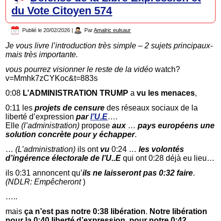
du Vote Citoyen 574
Publié le
20/02/2026
|
Par
Amalric eulsaur
Je vous livre l’introduction très simple – 2 sujets principaux-
mais très importante.
vous pourrez visionner le reste de la vidéo
watch?
v=Mmhk7zCYKoc&t=883s
0:08
L’ADMINISTRATION TRUMP
a
vu les menaces
,
0:11 les
projets de censure
des réseaux sociaux de la
liberté d’expression
par
l’U.E
….
Elle
(l’administration)
propose
aux
…
pays
européens
une
solution concrète pour y échapper
.
…
(L’administration)
ils ont
vu
0:24 …
les volontés
d’ingérence
électorale de
l’U..E
qui ont 0:28 déjà eu lieu…
ils 0:31 annoncent qu’
ils ne laisseront pas 0:32 faire
.
(NDLR: Empêcheront
)
…..
mais
ça n’est pas notre 0:38 libération
.
Notre libération
pour la 0:40 liberté d’expression
,
pour notre 0:42