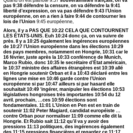
Quand on est patriote 9:37
souverainistes français, on va
pas 9:38 défendre la censure, on va défendre la 9:41
liberté d’expression, on va pas défendre 9:43 l’Union
européenne, on en a rien à faire 9:44 de contourner les
lois de l’Union
9:45 européenne,
Alors, il y a PAS QUE 10:22 CELA QUE CONTOURNENT
LES ÉTATS-UNIS. Euh 10:24 donc ça, on va suivre de
près. Il y a 10:25 également les ingérences européennes
de 10:27 l’Union européenne dans les élections 10:29
des pays membres, notamment en Hongrie, 10:31 car le
16 février, juste après la 10:33 conférence de Munich,
Marco Rubio, donc 10:35 le secrétaire d’État américain,
le 10:37 ministre des affaires étrangères est 10:39 allé
en Hongrie soutenir Orban et il a 10:43 déclaré entre les
lignes une mise en 10:46 garde contre l’Union
européenne si par 10:47 ailleurs si par hasard elle
souhaitait 10:49 ‘ingérer, manipuler les élections 10:53
législatives hongroises très importantes 10:54 du 12
avril. prochain, …ces 10:59 élections sont
fondamentales. 11:01 L’Union en Pen est en train de
soutenir 11:02 Peter Magiard, candidat européiste …
contre Orban pour normaliser 11:09 comme elle dit la
Hongrie. Et Rubio sait 11:12 qu’il va y avoir des
pressions 11:13 politiques, des ingérences également
des 11:15 pressions financières et regardez ce 11:17