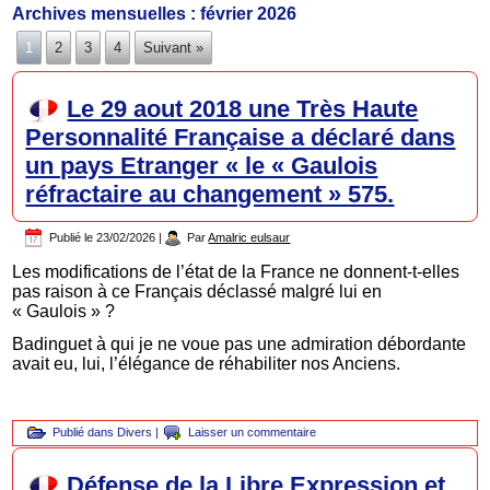
Archives mensuelles :
février 2026
1
2
3
4
Suivant »
Le 29 aout 2018 une Très Haute
Personnalité Française a déclaré dans
un pays Etranger « le « Gaulois
réfractaire au changement » 575.
Publié le
23/02/2026
|
Par
Amalric eulsaur
Les modifications de l’état de la France ne donnent-t-elles
pas raison à ce Français déclassé malgré lui en
« Gaulois » ?
Badinguet à qui je ne voue pas une admiration débordante
avait eu, lui, l’élégance de réhabiliter nos Anciens.
Publié dans
Divers
|
Laisser un commentaire
Défense de la Libre Expression et