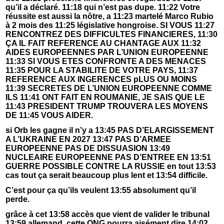
qu’il a déclaré. 11:18 qui n’est pas dupe. 11:22 Votre
réussite est aussi la nôtre, a 11:23 martelé Marco Rubio
à 2 mois des 11:25 législative hongroise. SI VOUS 11:27
RENCONTREZ DES DIFFICULTES FINANCIERES, 11:30
ÇA IL FAIT REFERENCE AU CHANTAGE AUX 11:32
AIDES EUROPEENNES PAR L’UNION EUROPEENNE
11:33 SI VOUS ETES CONFRONTE A DES MENACES
11:35 POUR LA STABILITE DE VOTRE PAYS, 11:37
REFERENCE AUX INGERENCES pLUS OU MOINS
11:39 SECRETES DE L’UNION EUROPEENNE COMME
ILS 11:41 ONT FAIT EN ROUMANIE, JE SAIS QUE LE
11:43 PRESIDENT TRUMP TROUVERA LES MOYENS
DE 11:45 VOUS AIDER.
si Orb les gagne il n’y a 13:45 PAS D’ELARGISSEMENT
A L’UKRAINE EN 2027 13:47 PAS D’ARMEE
EUROPEENNE PAS DE DISSUASION 13:49
NUCLEAIRE EUROPEENNE PAS D’ENTREE EN 13:51
GUERRE POSSIBLE CONTRE LA RUSSIE en tout 13:53
cas tout ça serait beaucoup plus lent et 13:54 difficile.
C’est pour ça qu’ils veulent 13:55 absolument qu’il
perde.
grâce à cet 13:58 accès que vient de valider le tribunal
13:59 allemand, cette ONG pourra aisément dire 14:02