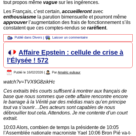
tout propos même
vague
sur les ingérences.
Les Français, c’est certain,
accueilleront
avec
enthousiasme
la parution bimensuelle et pourront même
approuver
l’augmentation des frais de fonctionnement s’ils
constatent que ces comptes-rendus se
raréfient
.
Publié dans
Divers
|
Laisser un commentaire
Affaire Epstein : cellule de crise à
l’Élysée ! 572
Publié le
16/02/2026
|
Par
Amalric eulsaur
watch?v=TVX9G8zikHc
Ces extraits très courts suffisent à montrer aux français de
base que nous sommes que cette affaire rencontre encore
le barrage à la Vérité par des médias mais qu’en principe
tout va s’ouvrir…Des acteurs sont capables de nous
débrouiller tout cela. Attendons. Je me contente d’un court
extrait.
10:03 Alors, combien de temps la présidente de 10:05
l’Assemblée nationale macroniste Yael 10:06 Bron Pié va-t-