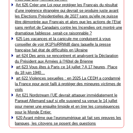
Art 626 Créer une Loi pour protéger les Français du résultat
d’une ingérence étrangère qui devrait se produire juste avant
les Elections Présidentielles de 2027 sans qu’elle ne puisse
être démontrée aux Français et alors que les actions de l’Etat
sans renfort de Canadairs contre les Incendies ont montré une
dramatique faiblesse, serait-ce raisonnable ?
625 Les vacances et la canicule me conduisent à vous
conseiller de voir tK1PIoRRWd8 dans laquelle la presse
française fait état de difficultés en Ukraine
art 624 Des amis se rencontrent et analysent la Déclaration
du Président aux Armées à l’Hôtel de Brienne
art 623 Vous êtes à Paris ce 14 juillet ? A 17 heures, Place
du 18 juin 1940…
art 622 Violences sexuelles : en 2025 La CEDH a condamné
la France pour avoir failli à protéger des mineures victimes de
viols
Art 621 Nordstream l’UE devrait attaquer immédiatement le
Parquet Allemand sauf si elle suspend sa venue le 14 juillet
pour mener une enquête limpide et en tirer les conséquences
pour le Monde Entier.
620 Avant même que l’euronumérique ait fait ses preuves les
banques, les citoyens se posent des questions