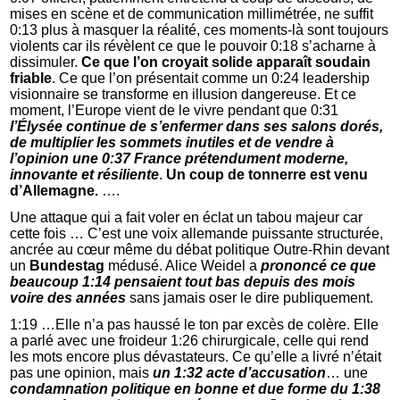
mises en scène et de communication millimétrée, ne suffit
0:13 plus à masquer la réalité, ces moments-là sont toujours
violents car ils révèlent ce que le pouvoir 0:18 s’acharne à
dissimuler.
Ce que l’on croyait solide apparaît soudain
friable
. Ce que l’on présentait comme un 0:24 leadership
visionnaire se transforme en illusion dangereuse. Et ce
moment, l’Europe vient de le vivre pendant que 0:31
l’Élysée continue de s’enfermer dans ses salons dorés,
de multiplier les sommets inutiles et de vendre à
l’opinion une 0:37 France prétendument moderne,
innovante et résiliente
.
Un coup de tonnerre est venu
d’Allemagne.
….
Une attaque qui a fait voler en éclat un tabou majeur car
cette fois … C’est une voix allemande puissante structurée,
ancrée au cœur même du débat politique Outre-Rhin devant
un
Bundestag
médusé. Alice Weidel a
prononcé ce que
beaucoup 1:14 pensaient tout bas depuis des mois
voire des années
sans jamais oser le dire publiquement.
1:19 …Elle n’a pas haussé le ton par excès de colère. Elle
a parlé avec une froideur 1:26 chirurgicale, celle qui rend
les mots encore plus dévastateurs. Ce qu’elle a livré n’était
pas une opinion, mais
un 1:32 acte d’accusation
… une
condamnation politique en bonne et due forme du 1:38