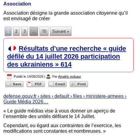
Association
Association désigne la grande association citoyenne qu’il
est envisagé de créer
1
2
3
…
70
Suivant »
Résultats d’une recherche « guide
défilé du 14 juillet 2026 participation
des ukrainiens » 614
Publié le
14/06/2026
|
Par
Amalric eulsaur
defense.gouv.fr › sites › default › files › ministere-armees ›
Guide Média 2026…
« Le guide médias vise à vous donner un aperçu de
l’ensemble des unités défilant le 14 Juillet.
Cependant, eu égard aux contraintes de l’exercice, les
modifications sont constantes et nombreuses. »