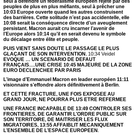
seul à défendre un fédéralisme européen rejeté par des
peuples de plus en plus méfiants, seul à prêcher une
10:03 Europe ouverte quand les autres construisent
des barrières. Cette solitude n’est pas accidentelle, elle
10:08 serait la conséquence directe d’un aveuglement
persistant. Macron aurait cru incarner l’avenir de
l’Europe alors 10:14 qu’il en serait devenu le symbole
du décalage entre élite et peuple.
PUIS VIENT SANS DOUTE LE PASSAGE LE PLUS
GLAÇANT DE SON INTERVENTION.
10:34 Veidel
EVOQUE … UN SCENARIO DE DEFAUT
FRANÇAIS….UNE CRISE 10:45 MAJEURE DE LA ZONE
EURO DECLENCHEE PAR PARIS
L’image d’Emmanuel Macron en leader européen 11:11
visionnaire s’effondre alors définitivement à Berlin
.
ET CETTE FRACTURE, UNE FOIS EXPOSEE AU
GRAND JOUR, NE POURRA PLUS ETRE REFERMEE
UNE FRANCE INCAPABLE DE 13:49 CONTROLER SES
FRONTIERES, DE GARANTIR L’ORDRE PUBLIC SUR
SON TERRITOIRE, DE MAITRISER LES FLUX
MIGRATOIRES, 13:55 AFFAIBLIT MECANIQUEMENT
L’ENSEMBLE DE L’ESPACE EUROPEEN
.