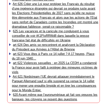
Art 626 Créer une Loi pour protéger les Français du résultat
d’une ingérence étrangère qui devrait se produire juste avant
les Elections Présidentielles de 2027 sans qu’elle ne puisse
être démontrée aux Français et alors que les actions de l’Etat
sans renfort de Canadairs contre les Incendies ont montré une
dramatique faiblesse, serait-ce raisonnable ?
625 Les vacances et la canicule me conduisent à vous
conseiller de voir tK1PIoRRWd8 dans laquelle la presse
française fait état de difficultés en Ukraine
art 624 Des amis se rencontrent et analysent la Déclaration
du Président aux Armées à l’Hôtel de Brienne
art 623 Vous êtes à Paris ce 14 juillet ? A 17 heures, Place
du 18 juin 1940…
art 622 Violences sexuelles : en 2025 La CEDH a condamné
la France pour avoir failli à protéger des mineures victimes de
viols
Art 621 Nordstream l’UE devrait attaquer immédiatement le
Parquet Allemand sauf si elle suspend sa venue le 14 juillet
pour mener une enquête limpide et en tirer les conséquences
pour le Monde Entier.
620 Avant même que l’euronumérique ait fait ses preuves les
banques, les citoyens se posent des questions