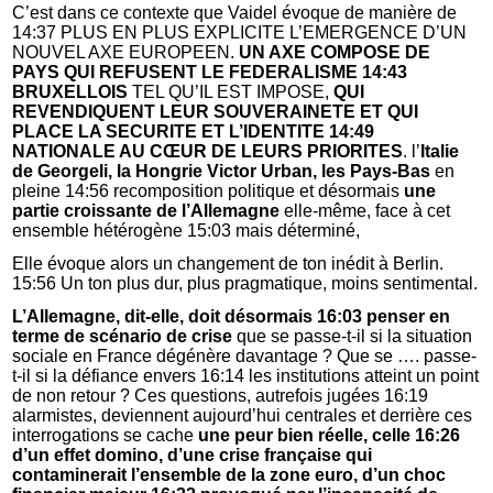
C’est dans ce contexte que Vaidel évoque de manière de
14:37 PLUS EN PLUS EXPLICITE L’EMERGENCE D’UN
NOUVEL AXE EUROPEEN.
UN AXE COMPOSE DE
PAYS QUI REFUSENT LE FEDERALISME 14:43
BRUXELLOIS
TEL QU’IL EST IMPOSE,
QUI
REVENDIQUENT LEUR SOUVERAINETE ET QUI
PLACE LA SECURITE ET L’IDENTITE 14:49
NATIONALE AU CŒUR DE LEURS PRIORITES
. l’
Italie
de Georgeli, la Hongrie Victor Urban, les Pays-Bas
en
pleine 14:56 recomposition politique et désormais
une
partie croissante de l’Allemagne
elle-même, face à cet
ensemble hétérogène 15:03 mais déterminé,
Elle évoque alors un changement de ton inédit à Berlin.
15:56 Un ton plus dur, plus pragmatique, moins sentimental.
L’Allemagne, dit-elle, doit désormais 16:03 penser en
terme de scénario de crise
que se passe-t-il si la situation
sociale en France dégénère davantage ? Que se …. passe-
t-il si la défiance envers 16:14 les institutions atteint un point
de non retour ? Ces questions, autrefois jugées 16:19
alarmistes, deviennent aujourd’hui centrales et derrière ces
interrogations se cache
une peur bien réelle, celle 16:26
d’un effet domino, d’une crise française qui
contaminerait l’ensemble de la zone euro, d’un choc