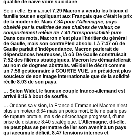
qualifie de naïve voire suicidaire.
Selon elle, Emmanuel
7:29 Macron a vendu les bijoux d
famille tout en expliquant aux Français que c’était le prix
de la modernité. Mais 7:34
pour l’Allemagne, pays
obsédé par la maîtrise de ses chaînes de valeur, ce
comportement relève de 7:40 l’irresponsabilité pure
.
Dans ces mots, Macron n’est plus l’héritier du général
de Gaulle, mais son contrePIed absolu. Là 7:47 où de
Gaulle parlait d’indépendance, Macron parlerait de
dépendances heureuses, là où De Gaulle construisait
7:52 des filières stratégiques, Macron les démantellerait
au nom de dogmes abstraits. wEidell le décrit comme
un 7:58 gestionnaire à COURTE VUE, un président plus
soucieux de son image internationale que de la solidité
réelle 8:03 de son pays
.
… Selon Widel, le fameux couple franco-allemand est
arrivé 8:16 à bout de souffle.
… Or dans sa vision, la France d’Emmanuel Macron n’est
plus un moteur 8:34 mais un poids mort. Elle ne parle pas
de rupture brutale, mais de décrochage progressif, d’une
prise de distance 8:40 stratégique.
L’Allemagne, dit-elle,
ne peut plus se permettre de lier son avenir à un pays
qui accumule déficit, 8:47 tensions internes et