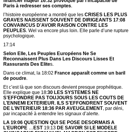
financier majeur 16:32 provoqué par l’incapacité de
Paris à redresser ses comptes
.
l’histoire européenne a montré que les
CRISES LES PLUS
GRAVES NAISSENT SOUVENT DE DIRIGEANTS 17:08
CONVAINCUS D’AVOIR RAISON CONTRE LES
PEUPLES
. Wel va encore plus loin. Elle parle d’une rupture
psychologique.
17:14
Selon Elle, Les Peuples Européens Ne Se
Reconnaissent Plus Dans Les Discours Lisses Et
Rassurants Des Elite
s.
Dans ce climat, la 18:02
France apparaît comme un baril
de poudre
.
Et c’est là que son discours devient presque prophétique.
Elle explique que 18:
30 LES SYSTEMES NE
S’EFFONDRE PAS TOUJOURS SOUS LES COUTS DE
L’ENNEMI EXTERIEUR. ILS S’EFFONDRENT SOUVENT
DE L’INTERIEUR 18:36 PAR AVEUGLEMENT
, par déni,
par incapacité à entendre les signaux d’alerte.
LA 19:06 QUESTION QUI SE POSE DESORMAIS A
L’EUROPE
…
EST
19:13
DE SAVOIR SI LE MODELE