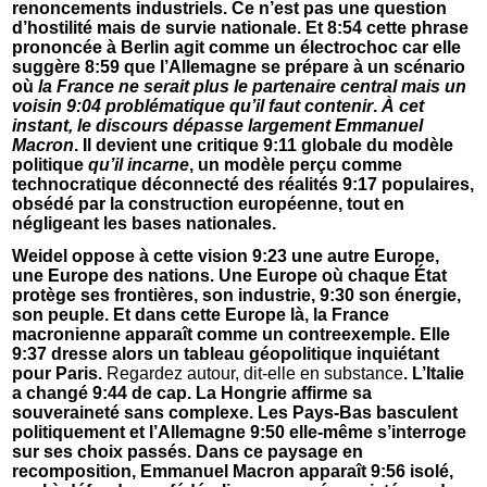
renoncements industriels. Ce n’est pas une question
d’hostilité mais de survie nationale. Et 8:54 cette phrase
prononcée à Berlin agit comme un électrochoc car elle
suggère 8:59 que l’Allemagne se prépare à un scénario
où
la France ne serait plus le partenaire central mais un
voisin 9:04 problématique qu’il faut contenir
.
À cet
instant, le discours dépasse largement Emmanuel
Macron
. Il devient une critique 9:11 globale du modèle
politique
qu’il incarne
, un modèle perçu comme
technocratique déconnecté des réalités 9:17 populaires,
obsédé par la construction européenne, tout en
négligeant les bases nationales.
Weidel oppose à cette vision 9:23 une autre Europe,
une Europe des nations. Une Europe où chaque État
protège ses frontières, son industrie, 9:30 son énergie,
son peuple. Et dans cette Europe là, la France
macronienne apparaît comme un contreexemple. Elle
9:37 dresse alors un tableau géopolitique inquiétant
pour Paris.
Regardez autour, dit-elle en substance
. L’Italie
a changé 9:44 de cap. La Hongrie affirme sa
souveraineté sans complexe. Les Pays-Bas basculent
politiquement et l’Allemagne 9:50 elle-même s’interroge
sur ses choix passés. Dans ce paysage en
recomposition, Emmanuel Macron apparaît 9:56 isolé,