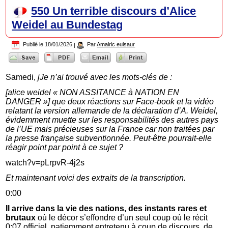
550 Un terrible discours d’Alice
Weidel au Bundestag
Publié le
18/01/2026
|
Par
Amalric eulsaur
Samedi,
jJe n’ai trouvé avec les mots-clés de :
[alice weidel « NON ASSITANCE à NATION EN
DANGER »] que deux réactions sur Face-book et la vidéo
relatant la version allemande de la déclaration d’A. Weidel,
évidemment muette sur les responsabilités des autres pays
de l’UE mais précieuses sur la France car non traitées par
la presse française subventionnée. Peut-être pourrait-elle
réagir point par point à ce sujet ?
watch?v=pLrpvR-4j2s
Et maintenant voici des extraits de la transcription.
0:00
Il arrive dans la vie des nations, des instants rares et
brutaux
où le décor s’effondre d’un seul coup où le récit
0:07 officiel, patiemment entretenu à coup de discours, de