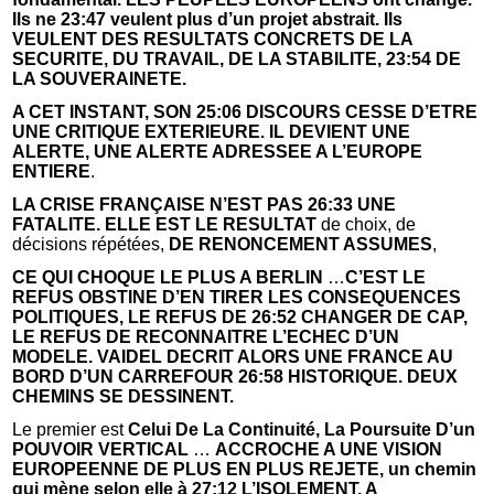
Ils ne 23:47 veulent plus d’un projet abstrait. Ils
VEULENT DES RESULTATS CONCRETS DE LA
SECURITE, DU TRAVAIL, DE LA STABILITE, 23:54 DE
LA SOUVERAINETE.
A CET INSTANT, SON 25:06 DISCOURS CESSE D’ETRE
UNE CRITIQUE EXTERIEURE. IL DEVIENT UNE
ALERTE, UNE ALERTE ADRESSEE A L’EUROPE
ENTIERE
.
LA CRISE FRANÇAISE
N’EST PAS 26:33 UNE
FATALITE. ELLE EST LE RESULTAT
de choix, de
décisions répétées,
DE RENONCEMENT ASSUMES
,
CE QUI CHOQUE LE PLUS A BERLIN
…
C’EST LE
REFUS OBSTINE D’EN TIRER LES CONSEQUENCES
POLITIQUES, LE REFUS DE 26:52 CHANGER DE CAP,
LE REFUS DE RECONNAITRE L’ECHEC D’UN
MODELE. VAIDEL DECRIT ALORS UNE FRANCE AU
BORD D’UN CARREFOUR 26:58 HISTORIQUE. DEUX
CHEMINS SE DESSINENT.
Le premier est
Celui De La Continuité, La Poursuite D’un
POUVOIR VERTICAL
…
ACCROCHE A UNE VISION
EUROPEENNE DE PLUS EN PLUS REJETE, un chemin
qui mène selon elle à 27:12 L’ISOLEMENT, A