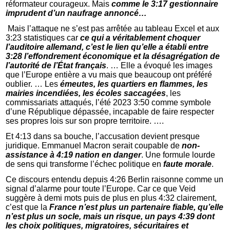
réformateur courageux. Mais
comme le 3:17 gestionnaire
imprudent d’un naufrage annoncé…
Mais l’attaque ne s’est pas arrêtée au tableau Excel et aux
3:23 statistiques car
ce qui a véritablement choquer
l’auditoire allemand, c’est le lien qu’elle a établi entre
3:28 l’effondrement économique et la désagrégation de
l’autorité de l’État français
. … Elle a évoqué les images
que l’Europe entière a vu mais que beaucoup ont préféré
oublier. … Les
émeutes, les quartiers en flammes, les
mairies incendiées, les écoles saccagées
, les
commissariats attaqués, l’été 2023 3:50 comme symbole
d’une République dépassée, incapable de faire respecter
ses propres lois sur son propre territoire. ….
Et 4:13 dans sa bouche, l’accusation devient presque
juridique. Emmanuel Macron serait coupable de
non-
assistance à 4:19 nation en danger
. Une formule lourde
de sens qui transforme l’échec politique en
faute morale
.
Ce discours entendu depuis 4:26 Berlin raisonne comme un
signal d’alarme pour toute l’Europe. Car ce que Veid
suggère à demi mots puis de plus en plus 4:32 clairement,
c’est que la
France n’est plus un partenaire fiable, qu’elle
n’est plus un socle, mais un risque, un pays 4:39 dont
les choix politiques, migratoires, sécuritaires et