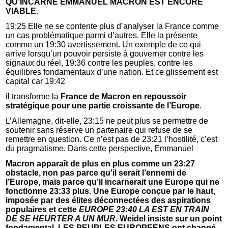
QU’INCARNE EMMANUEL MACRON EST ENCORE
VIABLE
.
19:25 Elle ne se contente plus d’analyser la France comme
un cas problématique parmi d’autres. Elle la présente
comme un 19:30 avertissement. Un exemple de ce qui
arrive lorsqu’un pouvoir persiste à gouverner contre les
signaux du réel, 19:36 contre les peuples, contre les
équilibres fondamentaux d’une nation. Et ce glissement est
capital car 19:42
il transforme la
France de Macron en repoussoir
stratégique pour une partie croissante de l’Europe
.
L’Allemagne, dit-elle, 23:15 ne peut plus se permettre de
soutenir sans réserve un partenaire qui refuse de se
remettre en question. Ce n’est pas de 23:21 l’hostilité, c’est
du pragmatisme. Dans cette perspective, Emmanuel
Macron apparaît de plus en plus comme un 23:27
obstacle, non pas parce qu’il serait l’ennemi de
l’Europe, mais parce qu’il incarnerait une Europe qui ne
fonctionne 23:33 plus. Une Europe conçue par le haut,
imposée par des élites déconnectées des aspirations
populaires et cette
EUROPE 23:40 LA EST EN TRAIN
DE SE HEURTER A UN MUR
. Weidel insiste sur un point
fondamental. LES PEUPLES EUROPEENS ont changé.