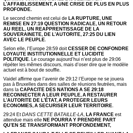
L’AFFAIBLISSEMENT, A UNE CRISE DE PLUS EN PLUS
PROFONDE.
Le second chemin est celui de
LA RUPTURE, UNE
REMISE EN 27:19 QUESTION RADICALE, UN RETOUR
AU REEL, UN REAPPRENTISSAGE DE LA
SOUVERAINETE, DE L’AUTORITE, 27:25 DU LIEN
AVEC LE PEUPLE
.
Selon elle, l’Europe 28:59 doit
CESSER DE CONFONDRE
LOYAUTE INSTITUTIONNELLE ET LUCIDITE
POLITIQUE
. Le courage aujourd’hui n’est plus de 29:06
répéter les mêmes discours, mais d’oser dire que le modèle
actuel est à bout de souffle.
Vaidel affirme que l’avenir de 29:12 l’Europe ne se jouera
pas à Bruxelles dans des salles de réunions feutrées, mais
dans la
CAPACITE DES NATIONS A SE 29:18
RECONNECTER A LEUR PEUPLE, A RESTAURER
L’AUTORITE DE L’ÉTAT, A PROTEGER LEURS
ECONOMIES, A SECURISER LEUR TERRITOIRE
.
29:24 Et
DANS CETTE BATAILLE-LA
,
LA FRANCE
est
attendue mais elle
NE POURRA Y PRENDRE PART
QU’EN SE TRANSFORMANT PROFONDEMENT,