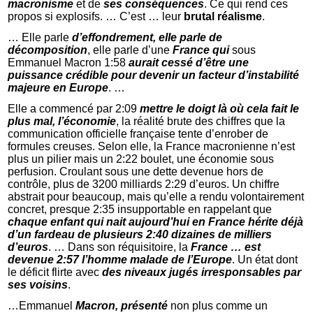
macronisme
et de
ses conséquences
. Ce qui rend ces
propos si explosifs. … C’est … leur
brutal réalisme
.
… Elle parle
d’effondrement, elle parle de
décomposition
, elle parle d’une
France qui
sous
Emmanuel Macron 1:58
aurait cessé d’être une
puissance crédible pour devenir un facteur d’instabilité
majeure
en Europe
. …
Elle a commencé par 2:09
mettre le doigt là où cela fait le
plus mal, l’économie
, la réalité brute des chiffres que la
communication officielle française tente d’enrober de
formules creuses. Selon elle, la France macronienne n’est
plus un pilier mais un 2:22 boulet, une économie sous
perfusion. Croulant sous une dette devenue hors de
contrôle, plus de 3200 milliards 2:29 d’euros. Un chiffre
abstrait pour beaucoup, mais qu’elle a rendu volontairement
concret, presque 2:35 insupportable en rappelant que
chaque enfant qui nait aujourd’hui en France hérite déjà
d’un fardeau de plusieurs 2:40 dizaines de milliers
d’euros
. … Dans son réquisitoire, la
France … est
devenue 2:57 l’homme malade de l’Europe
. Un état dont
le déficit flirte avec
des niveaux jugés irresponsables par
ses voisins
.
…Emmanuel
Macron, présenté
non plus comme un