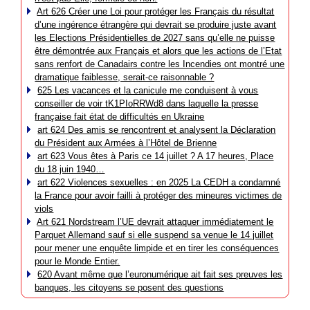
Art 626 Créer une Loi pour protéger les Français du résultat
d’une ingérence étrangère qui devrait se produire juste avant
les Elections Présidentielles de 2027 sans qu’elle ne puisse
être démontrée aux Français et alors que les actions de l’Etat
sans renfort de Canadairs contre les Incendies ont montré une
dramatique faiblesse, serait-ce raisonnable ?
625 Les vacances et la canicule me conduisent à vous
conseiller de voir tK1PIoRRWd8 dans laquelle la presse
française fait état de difficultés en Ukraine
art 624 Des amis se rencontrent et analysent la Déclaration
du Président aux Armées à l’Hôtel de Brienne
art 623 Vous êtes à Paris ce 14 juillet ? A 17 heures, Place
du 18 juin 1940…
art 622 Violences sexuelles : en 2025 La CEDH a condamné
la France pour avoir failli à protéger des mineures victimes de
viols
Art 621 Nordstream l’UE devrait attaquer immédiatement le
Parquet Allemand sauf si elle suspend sa venue le 14 juillet
pour mener une enquête limpide et en tirer les conséquences
pour le Monde Entier.
620 Avant même que l’euronumérique ait fait ses preuves les
banques, les citoyens se posent des questions