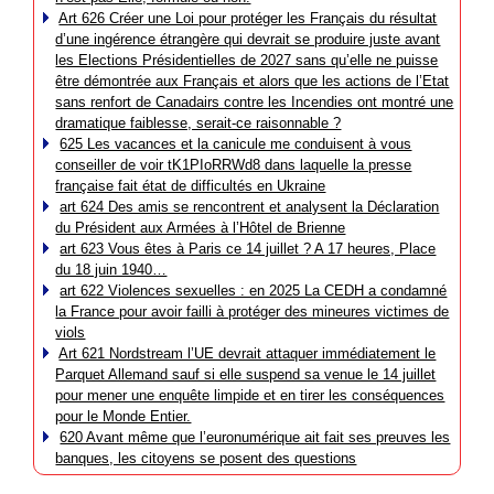
Art 626 Créer une Loi pour protéger les Français du résultat
d’une ingérence étrangère qui devrait se produire juste avant
les Elections Présidentielles de 2027 sans qu’elle ne puisse
être démontrée aux Français et alors que les actions de l’Etat
sans renfort de Canadairs contre les Incendies ont montré une
dramatique faiblesse, serait-ce raisonnable ?
625 Les vacances et la canicule me conduisent à vous
conseiller de voir tK1PIoRRWd8 dans laquelle la presse
française fait état de difficultés en Ukraine
art 624 Des amis se rencontrent et analysent la Déclaration
du Président aux Armées à l’Hôtel de Brienne
art 623 Vous êtes à Paris ce 14 juillet ? A 17 heures, Place
du 18 juin 1940…
art 622 Violences sexuelles : en 2025 La CEDH a condamné
la France pour avoir failli à protéger des mineures victimes de
viols
Art 621 Nordstream l’UE devrait attaquer immédiatement le
Parquet Allemand sauf si elle suspend sa venue le 14 juillet
pour mener une enquête limpide et en tirer les conséquences
pour le Monde Entier.
620 Avant même que l’euronumérique ait fait ses preuves les
banques, les citoyens se posent des questions