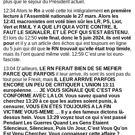
plus que le séjour du Président actuel.
12:34 Alors le
Rn
a voté cette loi intégralement
en première
lecture à l’Assemblé nationale le 27 mars. Alors les
12:41 macronistes ont voté bien sûr les LR, PS, Liot,
Vert et RM.IL Y A QUE LFI QUI A VOTE CONTRE, IL
FAUT LE SIGNALER, ET LE PCF QUI S’EST ABSTENU.
Et lors du 12:50
vote final, donc le 5 juin 2024, ils ont voté
pour
et il y a un article des échos qui est toujours en ligne
du 5 juin qui dit que
le RN trouvait qu’elle était trop timide
,
mais ils l’ont quand même voté. 12:59 C’est une loi euro-
fasciste.
13:04 D’ailleurs,
LE RN FERAIT BIEN DE SE MEFIER
PARCE QUE PARFOIS
il leur arrive, ils sont ils sont pas du
tout pour le Frexit, mais
IL LEUR ARRIVE PARFOIS
ENCORE UN PEU DE CRITIQUER L’UNION 13:11
européenne
. …
JE VOUS SIGNALE QUE C’EST PAS
CONFORME AVEC LA LOI
.
Vous savez quand vous
cherchez 13:20 à ce que les autres soient punis, à
censurer, VOUS EN ETES TOUJOURS A LA FIN
VICTIME VOUS-MEME … Il y a des fameux dictons là-
dessus hein. Vous 13:29 voyez tout ce qui s’est passé
Pendant Les Guerres Quand Les Gens Etaient
Silencieux, Silencieux, Puis Un Jour, C’est Vous Qu’on
Est Venu Chercher. Vous connaissez cette affaire ?