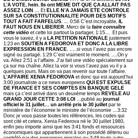
L’A VOTE, hein. Ils ont MEME DIT QUE ÇA ALLAIT PAS
ASSEZ LOIN
… Et
ELLE N’A JAMAIS ETE CONTROLE
SUR SA CONSTITUTIONNALITE POUR DES MOTIFS
TOUT A FAIT FARFELUS
. … 0:56 C’est incroyable,
IL
FAUT NOUS EN LIBERER
. Merci de la
faire connaître
cette vidéo
et cette loi partout la partager. 1:15… Et puis
vous le savez, il y a
LA PETITION NATIONALE
justement
1:23 en
SOUTIEN A FEDOROVA ET DONC A LA LIBRE
EXPRESSION EN FRANCE
. …..si vous l’avez pas encore
signé ou partagé. 1:29 C’est vraiment le moment. ….On y
va. Allez 2:51 a l’affaire. J’ai fait une vidéo spécialement sur
ça sur ma chaîne. Allez la voir si vous l’avez pas vu il y a
quelques jours. Mais on va pas revenir sur toute l’affaire.
L’AFFAIRE XENIA FEDOROVA
et donc qui est aujourd’hui
3:00 journaliste a ce news europeens
QUI EST EXPULSE
DE FRANCE ET SES COMPTES EN BANQUE GELE
mais ça c’est arrivé dans un deuxème temps
REVELE AU
GRAND JOUR CETTE 3:08 LOI
…publié au
journal
officiel le 31 juillet…
un arrêté pris le 30 juillet
par le
ministère de l’économie le ministre de l’économie …3:32
Donc je vous passe toutes les références, les codes qui
sont cité et cetera. Xenia Federova né le 30 juillet 1980,
enfin peu importe ainsi que les 3:41 fonds et ressources
économiques qui appartiennent à son possédé détenu ou
contrôlé par des personnes morales ou 3:48 toute autre