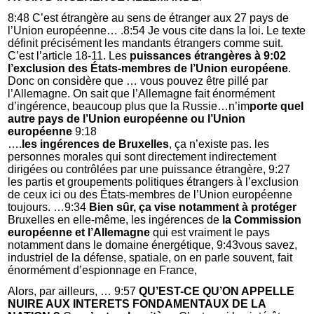
8:48 C’est étrangère au sens de étranger aux 27 pays de
l’Union européenne… .8:54 Je vous cite dans la loi. Le texte
définit précisément les mandants étrangers comme suit.
C’est l’article 18-11. Les
puissances étrangères à 9:02
l’exclusion des États-membres de l’Union européene
.
Donc on considère que … vous pouvez être pillé par
l’Allemagne. On sait que l’Allemagne fait énormément
d’ingérence, beaucoup plus que la Russie…n’im
porte quel
autre pays de l’Union européenne ou l’Union
européenne
9:18
….
les ingérences de Bruxelles
, ça n’existe pas. les
personnes morales qui sont directement indirectement
dirigées ou contrôlées par une puissance étrangère, 9:27
les partis et groupements politiques étrangers à l’exclusion
de ceux ici ou des États-membres de l’Union européenne
toujours. …9:34
Bien sûr, ça vise notamment à protéger
Bruxelles en elle-même, les ingérences de
la Commission
européenne et l’Allemagne
qui est vraiment le pays
notamment dans le domaine énergétique, 9:43vous savez,
industriel de la défense, spatiale, on en parle souvent, fait
énormément d’espionnage en France,
Alors, par ailleurs, … 9:57
QU’EST-CE QU’ON APPELLE
NUIRE AUX INTERETS FONDAMENTAUX DE LA