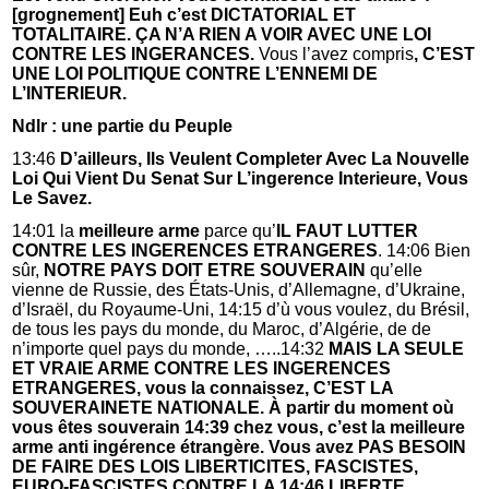
[grognement] Euh c’est DICTATORIAL ET
TOTALITAIRE. ÇA N’A RIEN A VOIR AVEC UNE LOI
CONTRE LES INGERANCES.
Vous l’avez compris
, C’EST
UNE LOI POLITIQUE CONTRE L’ENNEMI DE
L’INTERIEUR.
Ndlr : une partie du Peuple
13:46
D’ailleurs, Ils Veulent Completer Avec La Nouvelle
Loi Qui Vient Du Senat Sur L’ingerence Interieure, Vous
Le Savez.
14:01 la
meilleure arme
parce qu’
IL FAUT LUTTER
CONTRE LES INGERENCES ETRANGERES
. 14:06 Bien
sûr,
NOTRE PAYS DOIT ETRE SOUVERAIN
qu’elle
vienne de Russie, des États-Unis, d’Allemagne, d’Ukraine,
d’Israël, du Royaume-Uni, 14:15 d’ù vous voulez, du Brésil,
de tous les pays du monde, du Maroc, d’Algérie, de de
n’importe quel pays du monde, …..14:32
MAIS LA SEULE
ET VRAIE ARME CONTRE LES INGERENCES
ETRANGERES, vous la connaissez, C’EST LA
SOUVERAINETE NATIONALE. À partir du moment où
vous êtes souverain 14:39 chez vous, c’est la meilleure
arme anti ingérence étrangère. Vous avez PAS BESOIN
DE FAIRE DES LOIS LIBERTICITES, FASCISTES,
EURO-FASCISTES CONTRE LA 14:46 LIBERTE