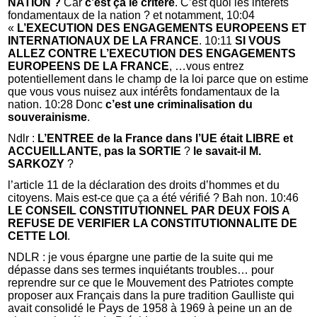
NATION ?
Car
c’est ça le critère
. C’est quoi les intérêts
fondamentaux de la nation ? et notamment, 10:04
«
L’EXECUTION DES ENGAGEMENTS EUROPEENS ET
INTERNATIONAUX DE LA FRANCE
. 10:11
SI VOUS
ALLEZ CONTRE L’EXECUTION DES ENGAGEMENTS
EUROPEENS DE LA FRANCE
, …vous entrez
potentiellement dans le champ de la loi parce que on estime
que vous vous nuisez aux intérêts fondamentaux de la
nation. 10:28 Donc
c’est une criminalisation du
souverainisme
.
Ndlr :
L’ENTREE de la France dans l’UE était LIBRE et
ACCUEILLANTE, pas la SORTIE
?
le savait-il M.
SARKOZY
?
l’article 11 de la déclaration des droits d’hommes et du
citoyens. Mais est-ce que ça a été vérifié ? Bah non. 10:46
LE CONSEIL CONSTITUTIONNEL PAR DEUX FOIS A
REFUSE DE VERIFIER LA CONSTITUTIONNALITE DE
CETTE LOI
.
NDLR : je vous épargne une partie de la suite qui me
dépasse dans ses termes inquiétants troubles… pour
reprendre sur ce que le Mouvement des Patriotes compte
proposer aux Français dans la pure tradition Gaulliste qui
avait consolidé le Pays de 1958 à 1969 à peine un an de