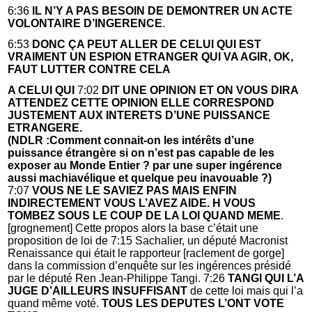
6:36
IL N’Y A PAS BESOIN DE DEMONTRER UN ACTE
VOLONTAIRE D’INGERENCE
.
6:53
DONC ÇA PEUT ALLER DE CELUI QUI EST
VRAIMENT UN ESPION ETRANGER QUI VA AGIR, OK,
FAUT LUTTER CONTRE CELA
A CELUI QUI
7:02
DIT UNE OPINION
ET ON VOUS DIRA
ATTENDEZ CETTE OPINION ELLE CORRESPOND
JUSTEMENT AUX
INTERETS D’UNE PUISSANCE
ETRANGERE.
(NDLR :Comment connait-on les intérêts d’une
puissance étrangère si on n’est pas capable de les
exposer au Monde Entier ? par une super ingérence
aussi machiavélique et quelque peu inavouable ?)
7:07
VOUS NE LE SAVIEZ PAS MAIS ENFIN
INDIRECTEMENT VOUS L’AVEZ AIDE. H VOUS
TOMBEZ SOUS LE COUP DE LA LOI QUAND MEME
.
[grognement] Cette propos alors la base c’était une
proposition de loi de 7:15 Sachalier, un député Macronist
Renaissance qui était le rapporteur [raclement de gorge]
dans la commission d’enquête sur les ingérences présidé
par le député Ren Jean-Philippe Tangi. 7:26
TANGI QUI L’A
JUGE D’AILLEURS INSUFFISANT
de cette loi mais qui l’a
quand même voté.
TOUS LES DEPUTES L’ONT VOTE