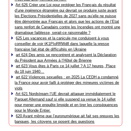
Art 626 Créer une Loi pour protéger les Français du résultat
d’une ingérence étrangère qui devrait se produire juste avant
les Elections Présidentielles de 2027 sans qu’elle ne puisse
être démontrée aux Français et alors que les actions de l’Etat
sans renfort de Canadairs contre les Incendies ont montré une
dramatique faiblesse, serait-ce raisonnable ?
625 Les vacances et la canicule me conduisent à vous
conseiller de voir tK1PIoRRWd8 dans laquelle la presse
française fait état de difficultés en Ukraine
art 624 Des amis se rencontrent et analysent la Déclaration
du Président aux Armées à l’Hôtel de Brienne
art 623 Vous êtes à Paris ce 14 juillet ? A 17 heures, Place
du 18 juin 1940…
art 622 Violences sexuelles : en 2025 La CEDH a condamné
la France pour avoir failli à protéger des mineures victimes de
viols
Art 621 Nordstream l’UE devrait attaquer immédiatement le
Parquet Allemand sauf si elle suspend sa venue le 14 juillet
pour mener une enquête limpide et en tirer les conséquences
pour le Monde Entier.
620 Avant même que l’euronumérique ait fait ses preuves les
banques, les citoyens se posent des questions