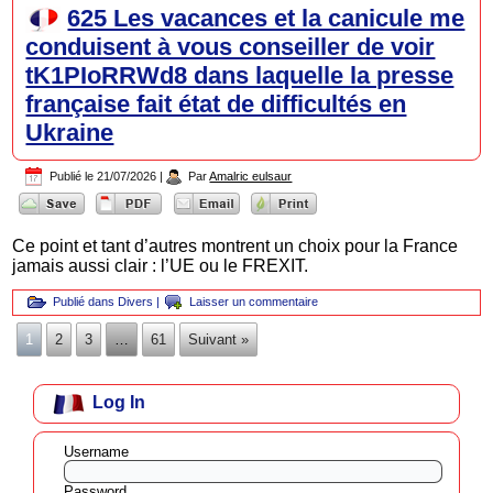
625 Les vacances et la canicule me
conduisent à vous conseiller de voir
tK1PIoRRWd8 dans laquelle la presse
française fait état de difficultés en
Ukraine
Publié le
21/07/2026
|
Par
Amalric eulsaur
Ce point et tant d’autres montrent un choix pour la France
jamais aussi clair : l’UE ou le FREXIT.
Publié dans
Divers
|
Laisser un commentaire
1
2
3
…
61
Suivant »
Log In
Username
Password