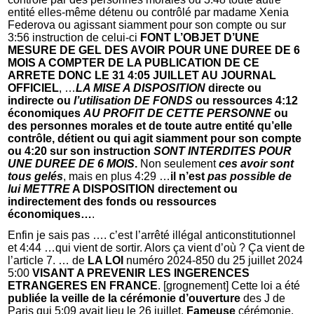
entité elles-même détenu ou contrôlé par madame Xenia
Federova ou agissant siamment pour son compte ou sur
3:56 instruction de celui-ci
FONT L’OBJET D’UNE
MESURE DE GEL DES AVOIR POUR UNE DUREE DE 6
MOIS A COMPTER DE LA PUBLICATION DE CE
ARRETE DONC LE 31 4:05 JUILLET AU JOURNAL
OFFICIEL
, …
LA MISE A DISPOSITION
directe ou
indirecte ou
l’utilisation DE FONDS
ou ressources 4:12
économiques
AU PROFIT DE CETTE PERSONNE
ou
des personnes morales et de toute autre entité qu’elle
contrôle, détient ou qui agit siamment pour son compte
ou 4:20 sur son instruction
SONT INTERDITES POUR
UNE DUREE DE 6 MOIS
.
Non seulement
ces avoir sont
tous gelés
, mais en plus 4:29 …
il n’est
pas possible de
lui METTRE
A DISPOSITION directement ou
indirectement des fonds ou ressources
économiques…
.
Enfin je sais pas …. c’est l’arrêté illégal anticonstitutionnel
et 4:44 …qui vient de sortir. Alors ça vient d’où ? Ça vient de
l’article 7. … de
LA LOI
numéro 2024-850 du 25 juillet 2024
5:00
VISANT A PREVENIR LES INGERENCES
ETRANGERES EN FRANCE
. [grognement] Cette loi a été
publiée la veille de la cérémonie d’ouverture
des J de
Paris qui 5:09 avait lieu le 26 juillet.
Fameuse
cérémonie.