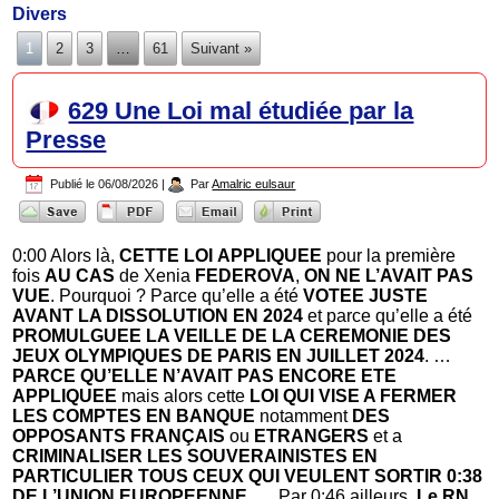
Divers
1
2
3
…
61
Suivant »
629 Une Loi mal étudiée par la
Presse
Publié le
06/08/2026
|
Par
Amalric eulsaur
0:00 Alors là,
CETTE LOI
APPLIQUEE
pour la première
fois
AU CAS
de Xenia
FEDEROVA
,
ON NE L’AVAIT PAS
VUE
. Pourquoi ? Parce qu’elle a été
VOTEE JUSTE
AVANT LA DISSOLUTION EN 2024
et parce qu’elle a été
PROMULGUEE LA VEILLE DE LA CEREMONIE DES
JEUX OLYMPIQUES DE PARIS EN JUILLET 2024
. …
PARCE QU’ELLE N’AVAIT PAS ENCORE ETE
APPLIQUEE
mais alors cette
LOI QUI VISE A FERMER
LES COMPTES EN BANQUE
notamment
DES
OPPOSANTS FRANÇAIS
ou
ETRANGERS
et a
CRIMINALISER LES SOUVERAINISTES EN
PARTICULIER TOUS CEUX QUI VEULENT SORTIR 0:38
DE L’UNION EUROPEENNE
…. Par 0:46 ailleurs,
Le RN