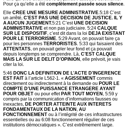
Pour ça qu’elle a été
complètement passée sous silence
.
Elle
CREE UNE MESURE ADMINISTRATIVE
.5:18 C’est
un arrêté,
C’EST PAS UNE DECISION DE JUSTICE. IL Y
A AUCUN JUGEMENT.
5:21 C’est
UNE DECISION
ADMINISTRATIVE
et non pas judiciaire. 5:24
CALQUE
SUR LE DISPOSITIF
, c’est dit dans la loi
DEJA EXISTANT
POUR LE TERRORISME
. 5:29 Avant, on pouvait faire ça
pour les personnes
TERRORISTES
. 5:33 qui faisaient des
ATTENTATS
, on pouvait geler leur fond et ça pouvait
depuis longtemps se comprendre. Là,
C’EST CALQUE
MAIS LA SUR LE DELIT D’OPINION
, elle prévoit, je vais
citer la loi.
5:46
DONC LA DEFINITION DE L’ACTE D’INGERENCE
EST FAIT
à l’article L562-1. «
AGISSEMENT
commis
directement ou indirectement à la demande ou
POUR LE
COMPTE D’UNE PUISSANCE
ETRANGERE
AYANT
POUR OBJET
ou pour effet
PAR
TOUT MOYEN
, 5:59 y
compris par la communication d’informations fausses ou
inexactes,
DE
PORTER ATTEINTE AUX INTERETS
FONDAMENTAUX DE LA NATION
,
AU
FONCTIONNEMENT
ou à l’intégrité de ces infrastructures
essentielles ou au 6:08 fonctionnement régulier de ces
institutions démocratiques ». C’est extrêmement large.