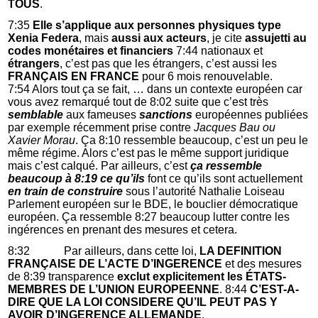
TOUS
.
7:35
Elle s’applique aux personnes physiques type
Xenia Federa
, mais
aussi aux acteurs
, je cite
assujetti au
codes monétaires et financiers
7:44 nationaux et
étrangers
, c’est pas que les étrangers, c’est aussi les
FRANÇAIS EN FRANCE
pour 6 mois renouvelable.
7:54 Alors tout ça se fait, … dans un contexte européen car
vous avez remarqué tout de 8:02 suite que c’est très
semblable
aux fameuses
sanctions
européennes publiées
par exemple récemment prise contre
Jacques Bau ou
Xavier Morau
. Ça 8:10 ressemble beaucoup, c’est un peu le
même régime. Alors c’est pas le même support juridique
mais c’est calqué. Par ailleurs, c’est
ça ressemble
beaucoup à 8:19 ce qu’ils
font ce qu’ils sont actuellement
en train de construire
sous l’autorité Nathalie Loiseau
Parlement européen sur le BDE, le bouclier démocratique
européen. Ça ressemble 8:27 beaucoup lutter contre les
ingérences en prenant des mesures et cetera.
8:32 Par ailleurs, dans cette loi,
LA DEFINITION
FRANÇAISE DE L’ACTE D’INGERENCE
et des mesures
de 8:39 transparence
exclut explicitement les ÉTATS-
MEMBRES DE L’UNION EUROPEENNE
. 8:44
C’EST-A-
DIRE QUE LA LOI CONSIDERE QU’IL PEUT PAS Y
AVOIR D’INGERENCE ALLEMANDE
.