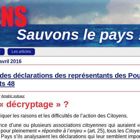
Sauvons le pays 
r
Les articles
avril 2016
des déclarations des représentants des Pou
ts 48
r
Amalric eulsaur
« décryptage » ?
liquer les raisons et les difficultés de l’action des Citoyens.
ance d’une ou plusieurs
associations citoyennes
qui auraient 
»
pour pleinement «
répondre à l’enjeu
» (art. 25), tous les
Citoy
Pays s’ils analysaient les déclarations qui leur semblent import