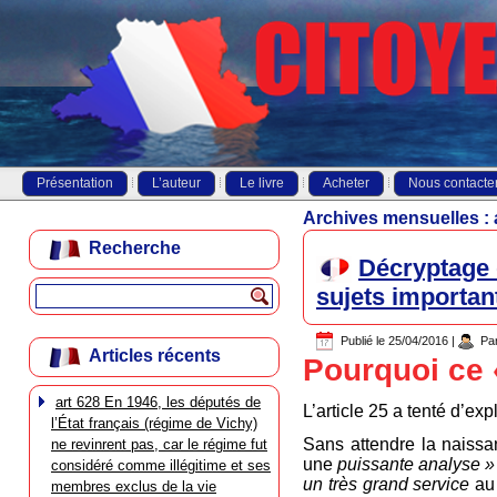
Présentation
L’auteur
Le livre
Acheter
Nous contacte
Archives mensuelles :
Recherche
Décryptage 
sujets importan
Publié le
25/04/2016
|
Pa
Articles récents
Pourquoi ce 
art 628 En 1946, les députés de
L’article 25 a tenté d’exp
l’État français (régime de Vichy)
Sans attendre la naiss
ne revinrent pas, car le régime fut
une
puissante analyse 
considéré comme illégitime et ses
un très grand service
au 
membres exclus de la vie