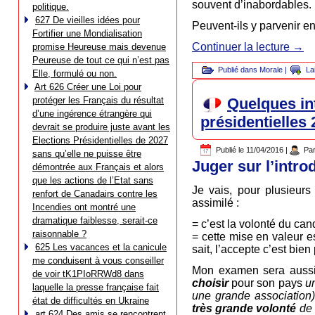
souvent d’inabordables.
politique.
627 De vieilles idées pour
Peuvent-ils y parvenir en
Fortifier une Mondialisation
Continuer la lecture
→
promise Heureuse mais devenue
Peureuse de tout ce qui n’est pas
Publié dans
Morale
|
La
Elle, formulé ou non.
Art 626 Créer une Loi pour
protéger les Français du résultat
Quelques in
d’une ingérence étrangère qui
présidentielles
devrait se produire juste avant les
Elections Présidentielles de 2027
Publié le
11/04/2016
|
Pa
sans qu’elle ne puisse être
Juger sur l’intr
démontrée aux Français et alors
que les actions de l’Etat sans
Je vais, pour plusieurs
renfort de Canadairs contre les
assimilé :
Incendies ont montré une
dramatique faiblesse, serait-ce
= c’est la volonté du can
raisonnable ?
= cette mise en valeur es
625 Les vacances et la canicule
sait, l’accepte c’est bie
me conduisent à vous conseiller
Mon examen sera auss
de voir tK1PIoRRWd8 dans
chois
i
r
pour son pays
u
laquelle la presse française fait
une grande association
état de difficultés en Ukraine
très grande volonté
de 
art 624 Des amis se rencontrent