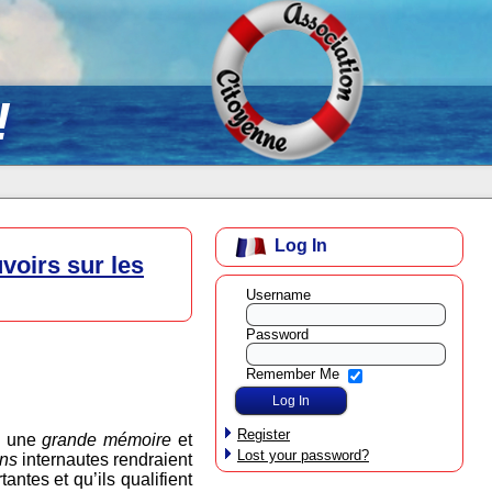
!
Log In
voirs sur les
Username
Password
Remember Me
Register
« une
grande mémoire
et
Lost your password?
ens
internautes rendraient
antes et qu’ils qualifient