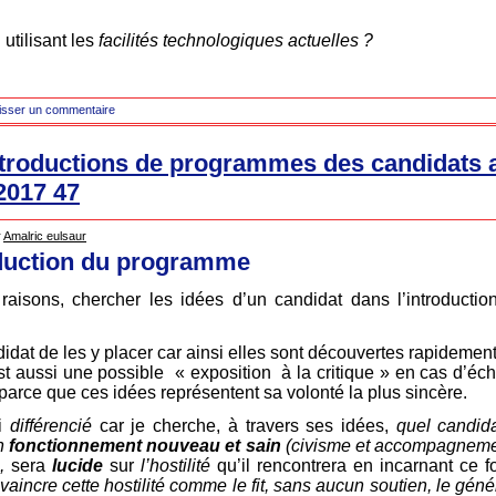
 utilisant les
facilités technologiques actuelles ?
isser un commentaire
troductions de programmes des candidats 
 2017 47
r
Amalric eulsaur
oduction du programme
 raisons, chercher les idées d’un candidat dans l’introduc
didat de les y placer car ainsi elles sont découvertes rapidement
t aussi une possible « exposition à la critique » en cas d’échec
n parce que ces idées représentent sa volonté la plus sincère.
i
différencié
car je cherche, à travers ses idées,
quel candid
n
fonctionnement nouveau et sain
(civisme et accompagnemen
),
sera
lucide
sur
l’hostilité
qu’il rencontrera en incarnant ce 
vaincre cette hostilité comme le fit, sans aucun soutien, le gén