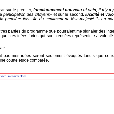
car sur le premier
,
fonctionnement nouveau et sain, il n’y a 
ne
participation des citoyens
–
et sur le second
, lucidité et vol
 la première fois –fin du sentiment de lèse-majesté ?- on ana
utres parties du programme que pourraient me signaler des inte
quoi ces idées fortes qui sont censées représenter sa volonté
tes.
t pas mes idées seront seulement évoqués tandis que ceux
’une courte étude comparée.
isser un commentaire