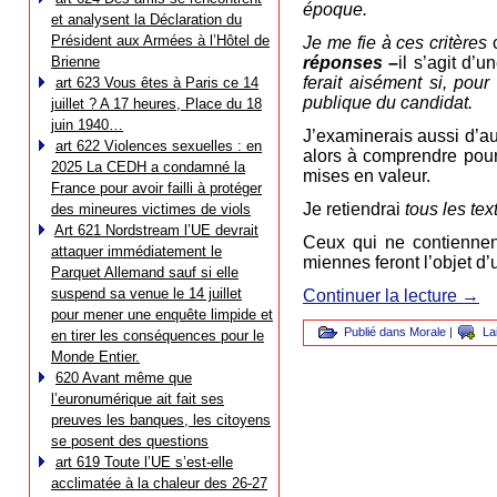
époque.
et analysent la Déclaration du
Président aux Armées à l’Hôtel de
Je me fie à ces critères
Brienne
réponses –
il s’agit d’u
ferait aisément si, pour
art 623 Vous êtes à Paris ce 14
publique du candidat.
juillet ? A 17 heures, Place du 18
juin 1940…
J’examinerais aussi d’a
art 622 Violences sexuelles : en
alors à comprendre pour
2025 La CEDH a condamné la
mises en valeur.
France pour avoir failli à protéger
Je retiendrai
tous les tex
des mineures victimes de viols
Art 621 Nordstream l’UE devrait
Ceux qui ne contiennen
attaquer immédiatement le
miennes feront l’objet d
Parquet Allemand sauf si elle
suspend sa venue le 14 juillet
Continuer la lecture
→
pour mener une enquête limpide et
Publié dans
Morale
|
La
en tirer les conséquences pour le
Monde Entier.
620 Avant même que
l’euronumérique ait fait ses
preuves les banques, les citoyens
se posent des questions
art 619 Toute l’UE s’est-elle
acclimatée à la chaleur des 26-27