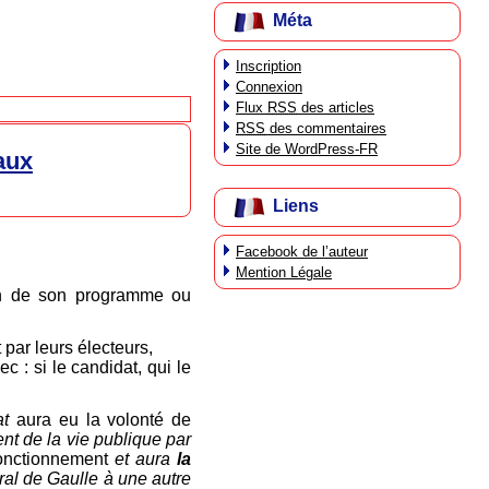
Méta
Inscription
Connexion
Flux
RSS
des articles
RSS
des commentaires
Site de WordPress-FR
aux
Liens
Facebook de l’auteur
Mention Légale
tion de son programme ou
 par leurs électeurs,
 : si le candidat, qui le
at
aura eu la volonté de
t de la vie publique par
fonctionnement
et aura
la
éral de Gaulle à une autre