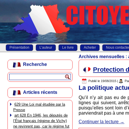
Présentation
L’auteur
Le livre
Acheter
Nous contacte
Archives mensuelles :
Recherche
Protection 
Publié le
19/08/2015
|
Pa
La politique actue
Articles récents
Qu’il n’y ait pas eu de
lignes qui suivent, arr
629 Une Loi mal étudiée par la
puisqu’elles sont loin d’
Presse
parviendrait pas à une m
art 628 En 1946, les députés de
l’État français (régime de Vichy)
Continuer la lecture
→
ne revinrent pas, car le régime fut