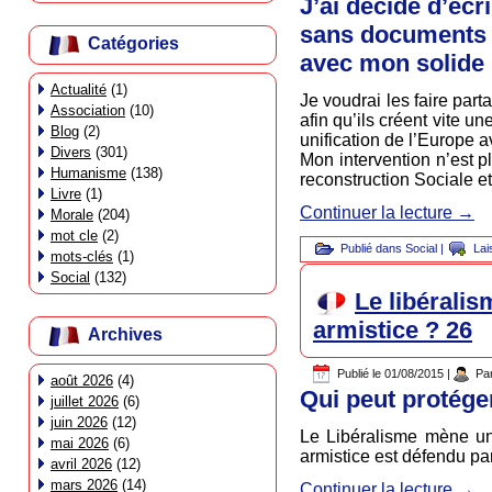
J’ai décidé d’écr
sans documents p
Catégories
avec mon solide 
Actualité
(1)
Je voudrai les faire part
Association
(10)
afin qu’ils créent vite u
Blog
(2)
unification de l’Europe 
Divers
(301)
Mon intervention n’est 
Humanisme
(138)
reconstruction Sociale e
Livre
(1)
Continuer la lecture
→
Morale
(204)
mot cle
(2)
Publié dans
Social
|
Lai
mots-clés
(1)
Social
(132)
Le libéralis
armistice ? 26
Archives
Publié le
01/08/2015
|
Pa
août 2026
(4)
Qui peut protége
juillet 2026
(6)
juin 2026
(12)
Le Libéralisme mène une
mai 2026
(6)
armistice est défendu par
avril 2026
(12)
mars 2026
(14)
Continuer la lecture
→