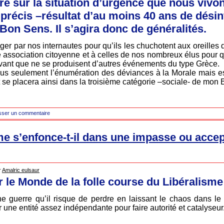
ire sur la situation d’urgence que nous vivo
récis –résultat d’au moins 40 ans de dési
Bon Sens. Il s’agira donc de généralités.
ager par nos internautes pour qu’ils les chuchotent aux oreilles
ne association citoyenne et à celles de nos nombreux élus pour q
avant que ne se produisent d’autres événements du type Grèce.
plus seulement l’énumération des déviances à la Morale mais e
t se placera ainsi dans la troisième catégorie –sociale- de mon 
sser un commentaire
me s’enfonce-t-il dans une impasse ou accept
r
Amalric eulsaur
r le Monde de la folle course du Libéralisme
 guerre qu’il risque de perdre en laissant le chaos dans le
 une entité assez indépendante pour faire autorité et catalyseur