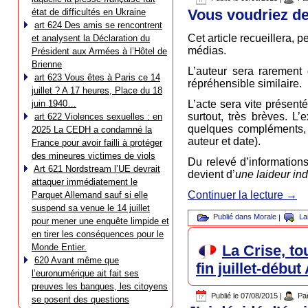
Vous voudriez de
état de difficultés en Ukraine
art 624 Des amis se rencontrent
Cet article recueillera, p
et analysent la Déclaration du
médias.
Président aux Armées à l’Hôtel de
Brienne
L’auteur sera rarement
art 623 Vous êtes à Paris ce 14
répréhensible similaire.
juillet ? A 17 heures, Place du 18
L’acte sera vite présenté
juin 1940…
surtout, très brèves. L
art 622 Violences sexuelles : en
quelques compléments, s
2025 La CEDH a condamné la
auteur et date).
France pour avoir failli à protéger
des mineures victimes de viols
Du relevé d’information
Art 621 Nordstream l’UE devrait
devient d’
une laideur in
attaquer immédiatement le
Continuer la lecture
→
Parquet Allemand sauf si elle
suspend sa venue le 14 juillet
Publié dans
Morale
|
La
pour mener une enquête limpide et
en tirer les conséquences pour le
La Crise, to
Monde Entier.
620 Avant même que
fin juillet-débu
l’euronumérique ait fait ses
preuves les banques, les citoyens
Publié le
07/08/2015
|
Pa
se posent des questions