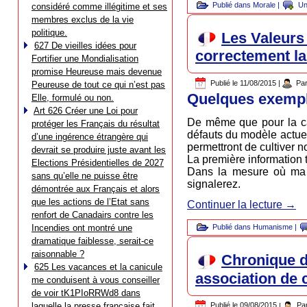
Publié dans
Morale
|
Un
considéré comme illégitime et ses
membres exclus de la vie
politique.
Les Valeurs
627 De vieilles idées pour
correctement la 
Fortifier une Mondialisation
promise Heureuse mais devenue
Publié le
11/08/2015
|
Pa
Peureuse de tout ce qui n’est pas
Quelques exemp
Elle, formulé ou non.
Art 626 Créer une Loi pour
De même que pour la c
protéger les Français du résultat
défauts du modèle actuel
d’une ingérence étrangère qui
permettront de cultiver 
devrait se produire juste avant les
La première information t
Elections Présidentielles de 2027
Dans la mesure où ma di
sans qu’elle ne puisse être
signalerez.
démontrée aux Français et alors
que les actions de l’Etat sans
Continuer la lecture
→
renfort de Canadairs contre les
Incendies ont montré une
Publié dans
Humanisme
|
dramatique faiblesse, serait-ce
raisonnable ?
Chronique de
625 Les vacances et la canicule
association de 
me conduisent à vous conseiller
de voir tK1PIoRRWd8 dans
laquelle la presse française fait
Publié le
09/08/2015
|
Pa