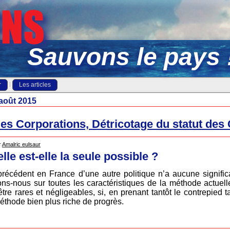
Sauvons le pays 
r
Les articles
août 2015
des Corporations, Détricotage du statut des
r
Amalric eulsaur
lle est-elle la seule possible ?
 précédent en France d’une autre politique n’a aucune signific
êtons-nous sur toutes les caractéristiques de la méthode actue
être rares et négligeables, si, en prenant tantôt le contrepied 
éthode bien plus riche de progrès.