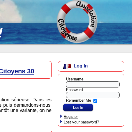
!
Log In
 Citoyens 30
Username
Password
ation sérieuse. Dans les
Remember Me
lle puis demandons-nous,
tantôt une variante, on ne
Register
Lost your password?