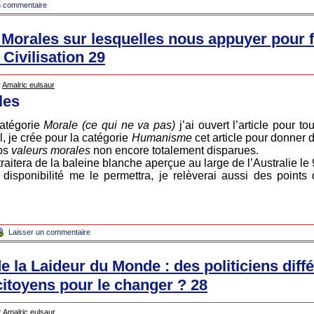
 commentaire
 Morales sur lesquelles nous appuyer pour f
Civilisation 29
r
Amalric eulsaur
les
atégorie
Morale (ce qui ne va pas)
j’ai ouvert l’article pour t
, je crée pour la catégorie
Humanisme
cet article pour donner 
nos
valeurs morales
non encore totalement disparues.
raitera de la baleine blanche aperçue au large de l’Australie le
sponibilité me le permettra, je relèverai aussi des points
Laisser un commentaire
 la Laideur du Monde : des politiciens diffé
citoyens pour le changer ? 28
r
Amalric eulsaur