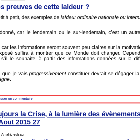
s preuves de cette laideur ?
etit à petit, des exemples de
laideur ordinaire nationale ou inter
 donné, car le lendemain ou le sur-lendemain, c’est un autr
 car les informations seront souvent peu claires sur la motivati
’exposé suffira à montrer que ce Monde doit changer. Cependa
’il le souhaite, à partir des informations données sur la diff
s que je vais
progressivement
constituer devrait se dégager l
digne
.
isser un commentaire
ujours la Crise, à la lumière des évènement
t Aout 2015 27
r
Amalric eulsaur