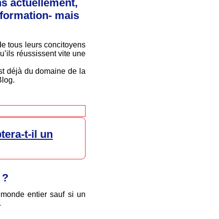
ns actuellement,
nformation- mais
 de tous leurs concitoyens
u’ils réussissent vite une
st déjà du domaine de la
Blog.
era-t-il un
 ?
 monde entier sauf si un
.