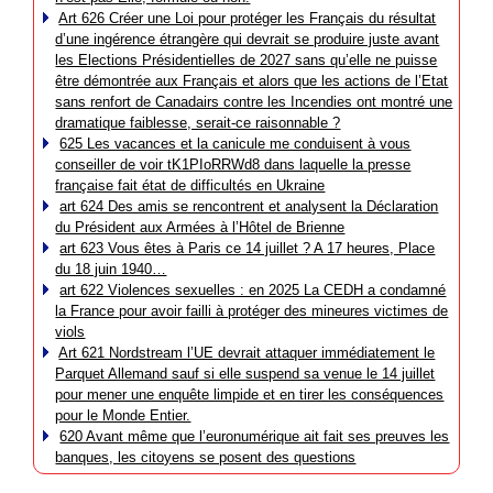
Art 626 Créer une Loi pour protéger les Français du résultat
d’une ingérence étrangère qui devrait se produire juste avant
les Elections Présidentielles de 2027 sans qu’elle ne puisse
être démontrée aux Français et alors que les actions de l’Etat
sans renfort de Canadairs contre les Incendies ont montré une
dramatique faiblesse, serait-ce raisonnable ?
625 Les vacances et la canicule me conduisent à vous
conseiller de voir tK1PIoRRWd8 dans laquelle la presse
française fait état de difficultés en Ukraine
art 624 Des amis se rencontrent et analysent la Déclaration
du Président aux Armées à l’Hôtel de Brienne
art 623 Vous êtes à Paris ce 14 juillet ? A 17 heures, Place
du 18 juin 1940…
art 622 Violences sexuelles : en 2025 La CEDH a condamné
la France pour avoir failli à protéger des mineures victimes de
viols
Art 621 Nordstream l’UE devrait attaquer immédiatement le
Parquet Allemand sauf si elle suspend sa venue le 14 juillet
pour mener une enquête limpide et en tirer les conséquences
pour le Monde Entier.
620 Avant même que l’euronumérique ait fait ses preuves les
banques, les citoyens se posent des questions