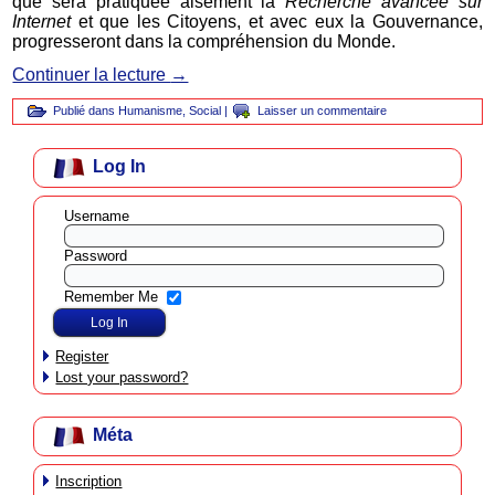
que sera pratiquée aisément la
Recherche avancée
sur
Internet
et que les Citoyens, et avec eux la Gouvernance,
progresseront dans la compréhension du Monde.
Continuer la lecture
→
Publié dans
Humanisme
,
Social
|
Laisser un commentaire
Log In
Username
Password
Remember Me
Register
Lost your password?
Méta
Inscription