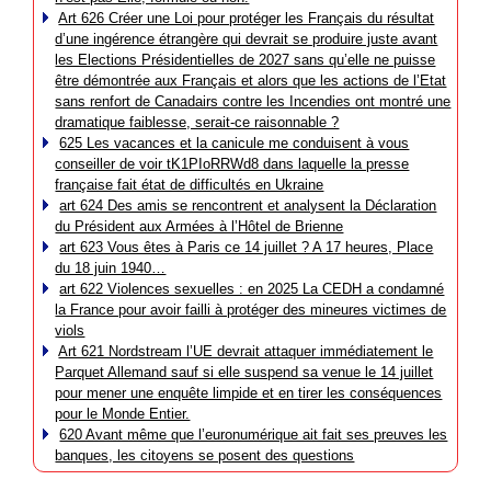
Art 626 Créer une Loi pour protéger les Français du résultat
d’une ingérence étrangère qui devrait se produire juste avant
les Elections Présidentielles de 2027 sans qu’elle ne puisse
être démontrée aux Français et alors que les actions de l’Etat
sans renfort de Canadairs contre les Incendies ont montré une
dramatique faiblesse, serait-ce raisonnable ?
625 Les vacances et la canicule me conduisent à vous
conseiller de voir tK1PIoRRWd8 dans laquelle la presse
française fait état de difficultés en Ukraine
art 624 Des amis se rencontrent et analysent la Déclaration
du Président aux Armées à l’Hôtel de Brienne
art 623 Vous êtes à Paris ce 14 juillet ? A 17 heures, Place
du 18 juin 1940…
art 622 Violences sexuelles : en 2025 La CEDH a condamné
la France pour avoir failli à protéger des mineures victimes de
viols
Art 621 Nordstream l’UE devrait attaquer immédiatement le
Parquet Allemand sauf si elle suspend sa venue le 14 juillet
pour mener une enquête limpide et en tirer les conséquences
pour le Monde Entier.
620 Avant même que l’euronumérique ait fait ses preuves les
banques, les citoyens se posent des questions