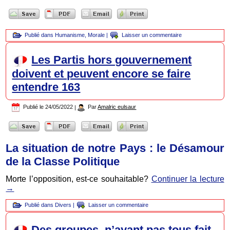
Publié dans
Humanisme
,
Morale
|
Laisser un commentaire
Les Partis hors gouvernement
doivent et peuvent encore se faire
entendre 163
Publié le
24/05/2022
|
Par
Amalric eulsaur
La situation de notre Pays : le Désamour
de la Classe Politique
Morte l’opposition, est-ce souhaitable?
Continuer la lecture
→
Publié dans
Divers
|
Laisser un commentaire
Des groupes, n’ayant pas tous fait