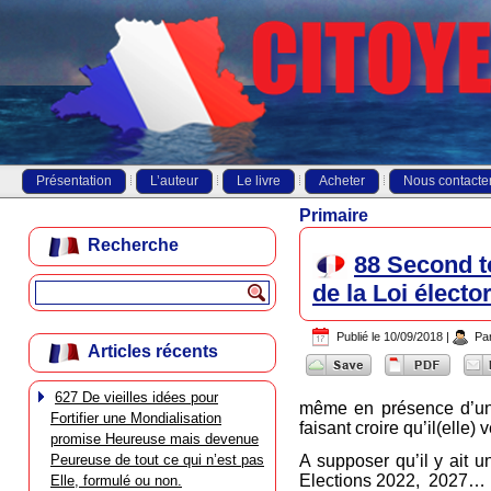
Présentation
L’auteur
Le livre
Acheter
Nous contacte
Primaire
Recherche
88 Second to
de la Loi électo
Publié le
10/09/2018
|
Pa
Articles récents
627 De vieilles idées pour
même en présence d’un 
Fortifier une Mondialisation
faisant croire qu’il(elle)
promise Heureuse mais devenue
Peureuse de tout ce qui n’est pas
A supposer qu’il y ait u
Elections 2022, 2027…
Elle, formulé ou non.