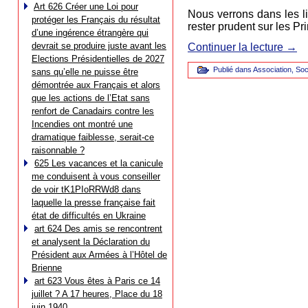
Art 626 Créer une Loi pour
Nous verrons dans les lig
protéger les Français du résultat
rester prudent sur les Pr
d’une ingérence étrangère qui
devrait se produire juste avant les
Continuer la lecture
→
Elections Présidentielles de 2027
Publié dans
Association
,
Soc
sans qu’elle ne puisse être
démontrée aux Français et alors
que les actions de l’Etat sans
renfort de Canadairs contre les
Incendies ont montré une
dramatique faiblesse, serait-ce
raisonnable ?
625 Les vacances et la canicule
me conduisent à vous conseiller
de voir tK1PIoRRWd8 dans
laquelle la presse française fait
état de difficultés en Ukraine
art 624 Des amis se rencontrent
et analysent la Déclaration du
Président aux Armées à l’Hôtel de
Brienne
art 623 Vous êtes à Paris ce 14
juillet ? A 17 heures, Place du 18
juin 1940…