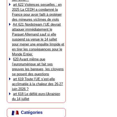
art 622 Violences sexuelles : en
2025 La CEDH a condamné la
France pour avoir failli à protéger
des mineures victimes de viols
Art 621 Nordstream l’UE devrait
attaquer immédiatement le
Parquet Allemand sauf si elle
suspend sa venue le 14 juillet
pour mener une enquête limpide et
en tirer les conséquences pour le
Monde Entier.
620 Avant même que
l’euronumérique ait fait ses
preuves les banques, les citoyens
se posent des questions
art 619 Toute l’UE s’est-elle
acclimatée à la chaleur des 26-27
juin 2026 ?
art 618 Le défilé euro-Ukrainien
du 14 juillet
Catégories