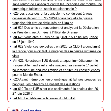
sans renfort de Canadairs contre les Incendies ont montré une
dramatique faiblesse, serait-ce raisonnable ?
625 Les vacances et la canicule me conduisent à vous
conseiller de voir tK1PIoRRWd8 dans laquelle la presse
française fait état de difficultés en Ukraine
art 624 Des amis se rencontrent et analysent la Déclaration
du Président aux Armées à l’Hôtel de Brienne
art 623 Vous êtes à Paris ce 14 juillet ? A 17 heures, Place
du 18 juin 1940…
art 622 Violences sexuelles : en 2025 La CEDH a condamné
la France pour avoir failli à protéger des mineures victimes de
viols
Art 621 Nordstream l’UE devrait attaquer immédiatement le
Parquet Allemand sauf si elle suspend sa venue le 14 juillet
pour mener une enquête limpide et en tirer les conséquences
pour le Monde Entier.
620 Avant même que l’euronumérique ait fait ses preuves les
banques, les citoyens se posent des questions
art 619 Toute l’UE s’est-elle acclimatée à la chaleur des 26-
27 juin 2026 ?
art 618 Le défilé euro-Ukrainien du 14 juillet