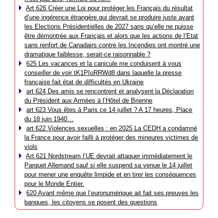
Art 626 Créer une Loi pour protéger les Français du résultat
d’une ingérence étrangère qui devrait se produire juste avant
les Elections Présidentielles de 2027 sans qu’elle ne puisse
être démontrée aux Français et alors que les actions de l’Etat
sans renfort de Canadairs contre les Incendies ont montré une
dramatique faiblesse, serait-ce raisonnable ?
625 Les vacances et la canicule me conduisent à vous
conseiller de voir tK1PIoRRWd8 dans laquelle la presse
française fait état de difficultés en Ukraine
art 624 Des amis se rencontrent et analysent la Déclaration
du Président aux Armées à l’Hôtel de Brienne
art 623 Vous êtes à Paris ce 14 juillet ? A 17 heures, Place
du 18 juin 1940…
art 622 Violences sexuelles : en 2025 La CEDH a condamné
la France pour avoir failli à protéger des mineures victimes de
viols
Art 621 Nordstream l’UE devrait attaquer immédiatement le
Parquet Allemand sauf si elle suspend sa venue le 14 juillet
pour mener une enquête limpide et en tirer les conséquences
pour le Monde Entier.
620 Avant même que l’euronumérique ait fait ses preuves les
banques, les citoyens se posent des questions