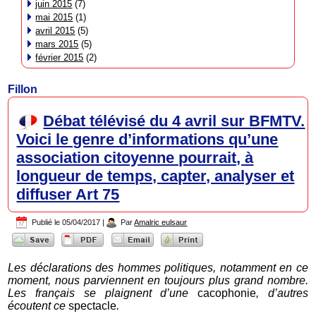
juin 2015
(7)
mai 2015
(1)
avril 2015
(5)
mars 2015
(5)
février 2015
(2)
Fillon
Débat télévisé du 4 avril sur BFMTV.
Voici le genre d’informations qu’une
association citoyenne pourrait, à
longueur de temps, capter, analyser et
diffuser Art 75
Publié le
05/04/2017
|
Par
Amalric eulsaur
Les déclarations des hommes politiques, notamment en ce
moment, nous parviennent en toujours plus grand nombre.
Les français se plaignent d’une
cacophonie
, d’autres
écoutent ce
spectacle
.