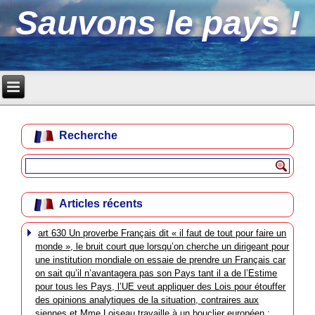
Sauvons le pays !
Recherche
Articles récents
art 630 Un proverbe Français dit « il faut de tout pour faire un
monde », le bruit court que lorsqu’on cherche un dirigeant pour
une institution mondiale on essaie de prendre un Français car
on sait qu’il n’avantagera pas son Pays tant il a de l’Estime
pour tous les Pays, l’UE veut appliquer des Lois pour étouffer
des opinions analytiques de la situation, contraires aux
siennes et Mme Loiseau travaille à un bouclier européen :