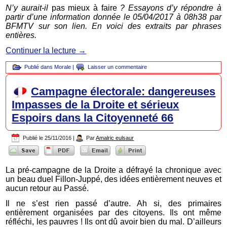
N’y aurait-il
pas mieux à faire
? Essayons d’y répondre à
partir d’une information donnée le 05/04/2017 à 08h38 par
BFMTV sur son lien. En voici des extraits par phrases
entières.
Continuer la lecture
→
Publié dans
Morale
|
Laisser un commentaire
Campagne électorale: dangereuses
Impasses de la Droite et sérieux
Espoirs dans la Citoyenneté 66
Publié le
25/11/2016
|
Par
Amalric eulsaur
La pré-campagne de la Droite a défrayé la chronique avec
un beau duel Fillon-Juppé, des idées entièrement neuves et
aucun retour au Passé.
Il ne s’est rien passé d’autre. Ah si, des primaires
entièrement organisées par des citoyens. Ils ont même
réfléchi, les pauvres ! Ils ont dû avoir bien du mal. D’ailleurs