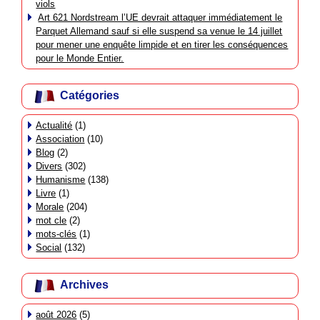
viols
Art 621 Nordstream l’UE devrait attaquer immédiatement le
Parquet Allemand sauf si elle suspend sa venue le 14 juillet
pour mener une enquête limpide et en tirer les conséquences
pour le Monde Entier.
Catégories
Actualité
(1)
Association
(10)
Blog
(2)
Divers
(302)
Humanisme
(138)
Livre
(1)
Morale
(204)
mot cle
(2)
mots-clés
(1)
Social
(132)
Archives
août 2026
(5)