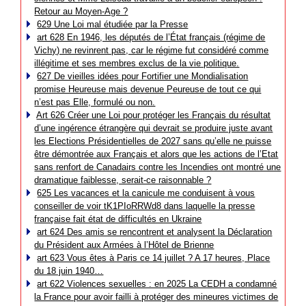
Retour au Moyen-Age ?
629 Une Loi mal étudiée par la Presse
art 628 En 1946, les députés de l’État français (régime de
Vichy) ne revinrent pas, car le régime fut considéré comme
illégitime et ses membres exclus de la vie politique.
627 De vieilles idées pour Fortifier une Mondialisation
promise Heureuse mais devenue Peureuse de tout ce qui
n’est pas Elle, formulé ou non.
Art 626 Créer une Loi pour protéger les Français du résultat
d’une ingérence étrangère qui devrait se produire juste avant
les Elections Présidentielles de 2027 sans qu’elle ne puisse
être démontrée aux Français et alors que les actions de l’Etat
sans renfort de Canadairs contre les Incendies ont montré une
dramatique faiblesse, serait-ce raisonnable ?
625 Les vacances et la canicule me conduisent à vous
conseiller de voir tK1PIoRRWd8 dans laquelle la presse
française fait état de difficultés en Ukraine
art 624 Des amis se rencontrent et analysent la Déclaration
du Président aux Armées à l’Hôtel de Brienne
art 623 Vous êtes à Paris ce 14 juillet ? A 17 heures, Place
du 18 juin 1940…
art 622 Violences sexuelles : en 2025 La CEDH a condamné
la France pour avoir failli à protéger des mineures victimes de