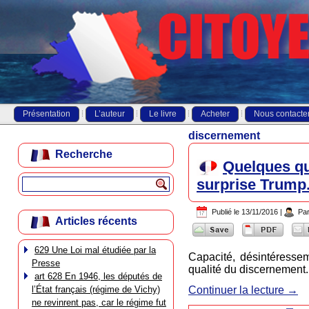
Présentation
L’auteur
Le livre
Acheter
Nous contacte
discernement
Recherche
Quelques qua
surprise Trump.
Publié le
13/11/2016
|
Pa
Articles récents
629 Une Loi mal étudiée par la
Capacité, désintéressemen
Presse
qualité du discernement. L
art 628 En 1946, les députés de
l’État français (régime de Vichy)
Continuer la lecture
→
ne revinrent pas, car le régime fut