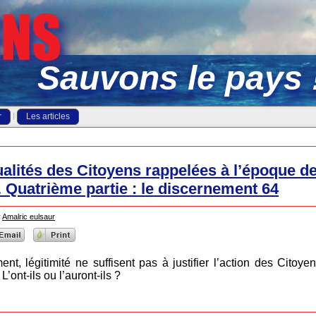
Sauvons le pays 
r
Les articles
lités des Citoyens rappelées à l’époque de 
 Quatrième partie : le discernement 64
r
Amalric eulsaur
t, légitimité ne suffisent pas à justifier l’action des Citoyens
’ont-ils ou l’auront-ils ?