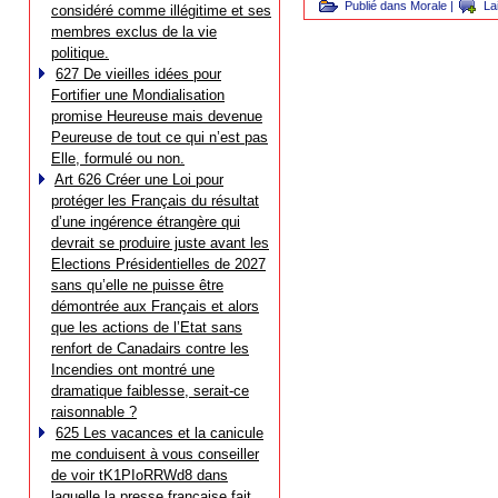
Publié dans
Morale
|
La
considéré comme illégitime et ses
membres exclus de la vie
politique.
627 De vieilles idées pour
Fortifier une Mondialisation
promise Heureuse mais devenue
Peureuse de tout ce qui n’est pas
Elle, formulé ou non.
Art 626 Créer une Loi pour
protéger les Français du résultat
d’une ingérence étrangère qui
devrait se produire juste avant les
Elections Présidentielles de 2027
sans qu’elle ne puisse être
démontrée aux Français et alors
que les actions de l’Etat sans
renfort de Canadairs contre les
Incendies ont montré une
dramatique faiblesse, serait-ce
raisonnable ?
625 Les vacances et la canicule
me conduisent à vous conseiller
de voir tK1PIoRRWd8 dans
laquelle la presse française fait