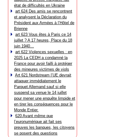
état de difficultés en Ukraine
art 624 Des amis se rencontrent
et analysent la Déclaration du
Président aux Armées à l’Hôtel de
Brienne
art 623 Vous êtes à Paris ce 14
juillet ? A 17 heures, Place du 18
juin 1940…
art 622 Violences sexuelles : en
2025 La CEDH a condamné la
France pour avoir failli à protéger
des mineures victimes de viols
Art 621 Nordstream l’UE devrait
attaquer immédiatement le
Parquet Allemand sauf si elle
suspend sa venue le 14 juillet
pour mener une enquête limpide et
en tirer les conséquences pour le
Monde Entier.
620 Avant même que
l’euronumérique ait fait ses
preuves les banques, les citoyens
se posent des questions