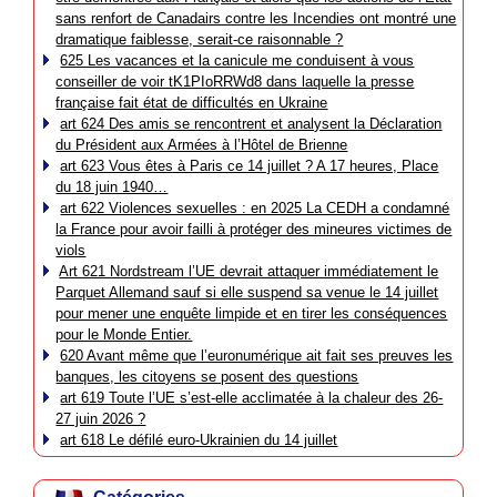
sans renfort de Canadairs contre les Incendies ont montré une
dramatique faiblesse, serait-ce raisonnable ?
625 Les vacances et la canicule me conduisent à vous
conseiller de voir tK1PIoRRWd8 dans laquelle la presse
française fait état de difficultés en Ukraine
art 624 Des amis se rencontrent et analysent la Déclaration
du Président aux Armées à l’Hôtel de Brienne
art 623 Vous êtes à Paris ce 14 juillet ? A 17 heures, Place
du 18 juin 1940…
art 622 Violences sexuelles : en 2025 La CEDH a condamné
la France pour avoir failli à protéger des mineures victimes de
viols
Art 621 Nordstream l’UE devrait attaquer immédiatement le
Parquet Allemand sauf si elle suspend sa venue le 14 juillet
pour mener une enquête limpide et en tirer les conséquences
pour le Monde Entier.
620 Avant même que l’euronumérique ait fait ses preuves les
banques, les citoyens se posent des questions
art 619 Toute l’UE s’est-elle acclimatée à la chaleur des 26-
27 juin 2026 ?
art 618 Le défilé euro-Ukrainien du 14 juillet