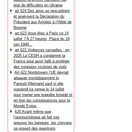
état de difficultés en Ukraine
art 624 Des amis se rencontrent
et analysent la Déclaration du
Président aux Armées à l’Hôtel de
Brienne
art 623 Vous êtes à Paris ce 14
juillet ? A 17 heures, Place du 18
juin 1940…
art 622 Violences sexuelles : en
2025 La CEDH a condamné la
France pour avoir failli à protéger
des mineures victimes de viols
Art 621 Nordstream l’UE devrait
attaquer immédiatement le
Parquet Allemand sauf si elle
suspend sa venue le 14 juillet
pour mener une enquête limpide et
en tirer les conséquences pour le
Monde Entier.
620 Avant même que
l’euronumérique ait fait ses
preuves les banques, les citoyens
se posent des questions