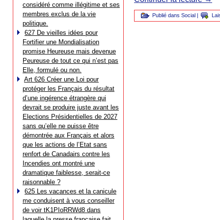
considéré comme illégitime et ses
membres exclus de la vie
Publié dans
Social
|
Lai
politique.
627 De vieilles idées pour
Fortifier une Mondialisation
promise Heureuse mais devenue
Peureuse de tout ce qui n’est pas
Elle, formulé ou non.
Art 626 Créer une Loi pour
protéger les Français du résultat
d’une ingérence étrangère qui
devrait se produire juste avant les
Elections Présidentielles de 2027
sans qu’elle ne puisse être
démontrée aux Français et alors
que les actions de l’Etat sans
renfort de Canadairs contre les
Incendies ont montré une
dramatique faiblesse, serait-ce
raisonnable ?
625 Les vacances et la canicule
me conduisent à vous conseiller
de voir tK1PIoRRWd8 dans
laquelle la presse française fait