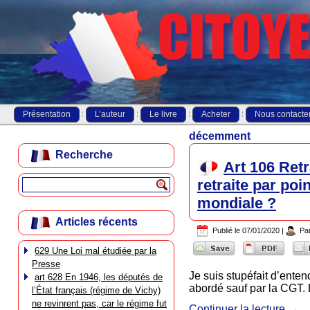
Présentation
L’auteur
Le livre
Acheter
Nous contacte
décemment
Recherche
Art 106 Retr
retraite par poi
mondiale ?
Articles récents
Publié le
07/01/2020
|
Pa
629 Une Loi mal étudiée par la
Presse
Je suis stupéfait d’ente
art 628 En 1946, les députés de
abordé sauf par la CGT. 
l’État français (régime de Vichy)
ne revinrent pas, car le régime fut
Continuer la lecture
→