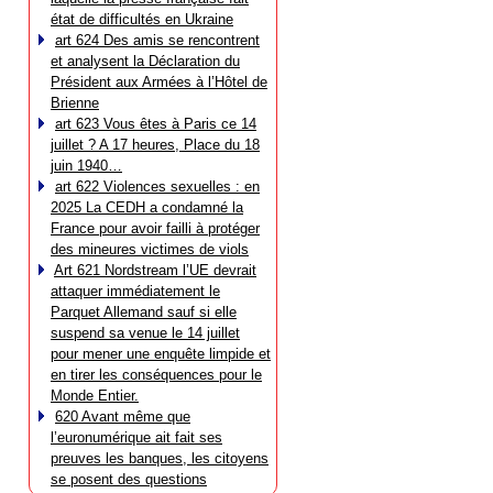
état de difficultés en Ukraine
art 624 Des amis se rencontrent
et analysent la Déclaration du
Président aux Armées à l’Hôtel de
Brienne
art 623 Vous êtes à Paris ce 14
juillet ? A 17 heures, Place du 18
juin 1940…
art 622 Violences sexuelles : en
2025 La CEDH a condamné la
France pour avoir failli à protéger
des mineures victimes de viols
Art 621 Nordstream l’UE devrait
attaquer immédiatement le
Parquet Allemand sauf si elle
suspend sa venue le 14 juillet
pour mener une enquête limpide et
en tirer les conséquences pour le
Monde Entier.
620 Avant même que
l’euronumérique ait fait ses
preuves les banques, les citoyens
se posent des questions