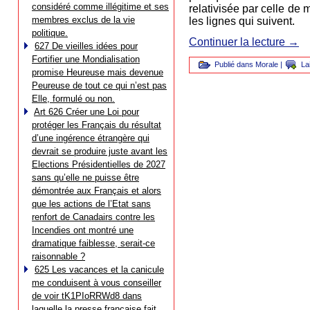
considéré comme illégitime et ses
relativisée par celle de
membres exclus de la vie
les lignes qui suivent.
politique.
Continuer la lecture
→
627 De vieilles idées pour
Fortifier une Mondialisation
Publié dans
Morale
|
La
promise Heureuse mais devenue
Peureuse de tout ce qui n’est pas
Elle, formulé ou non.
Art 626 Créer une Loi pour
protéger les Français du résultat
d’une ingérence étrangère qui
devrait se produire juste avant les
Elections Présidentielles de 2027
sans qu’elle ne puisse être
démontrée aux Français et alors
que les actions de l’Etat sans
renfort de Canadairs contre les
Incendies ont montré une
dramatique faiblesse, serait-ce
raisonnable ?
625 Les vacances et la canicule
me conduisent à vous conseiller
de voir tK1PIoRRWd8 dans
laquelle la presse française fait