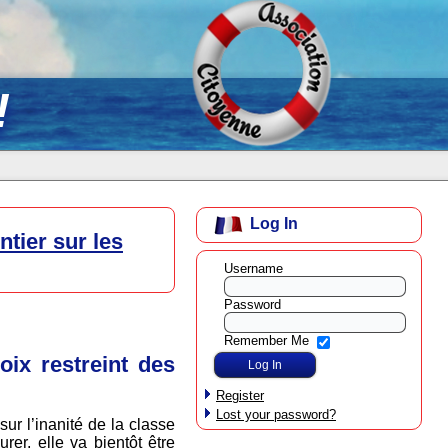
!
Log In
tier sur les
Username
Password
Remember Me
oix restreint des
Register
Lost your password?
ur l’inanité de la classe
rer, elle va bientôt être