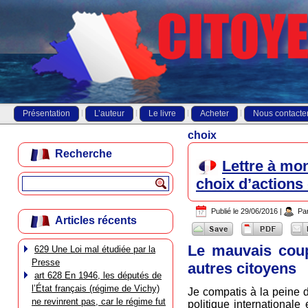
Présentation
L’auteur
Le livre
Acheter
Nous contacte
choix
Recherche
Lettre à mo
choix d’actions 
Publié le
29/06/2016
|
Pa
Articles récents
Le mauvais coup 
629 Une Loi mal étudiée par la
Presse
autres citoyens
art 628 En 1946, les députés de
l’État français (régime de Vichy)
Je compatis à la peine d
ne revinrent pas, car le régime fut
politique internationale