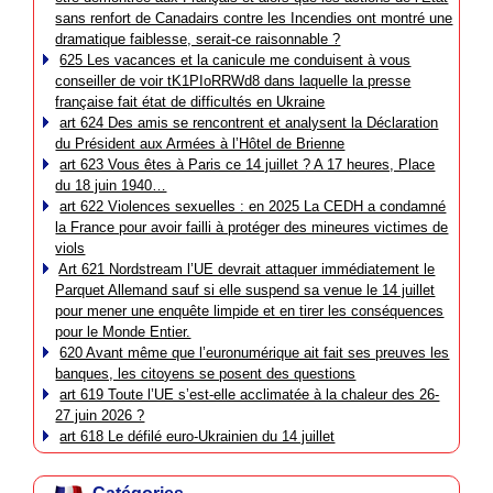
sans renfort de Canadairs contre les Incendies ont montré une
dramatique faiblesse, serait-ce raisonnable ?
625 Les vacances et la canicule me conduisent à vous
conseiller de voir tK1PIoRRWd8 dans laquelle la presse
française fait état de difficultés en Ukraine
art 624 Des amis se rencontrent et analysent la Déclaration
du Président aux Armées à l’Hôtel de Brienne
art 623 Vous êtes à Paris ce 14 juillet ? A 17 heures, Place
du 18 juin 1940…
art 622 Violences sexuelles : en 2025 La CEDH a condamné
la France pour avoir failli à protéger des mineures victimes de
viols
Art 621 Nordstream l’UE devrait attaquer immédiatement le
Parquet Allemand sauf si elle suspend sa venue le 14 juillet
pour mener une enquête limpide et en tirer les conséquences
pour le Monde Entier.
620 Avant même que l’euronumérique ait fait ses preuves les
banques, les citoyens se posent des questions
art 619 Toute l’UE s’est-elle acclimatée à la chaleur des 26-
27 juin 2026 ?
art 618 Le défilé euro-Ukrainien du 14 juillet