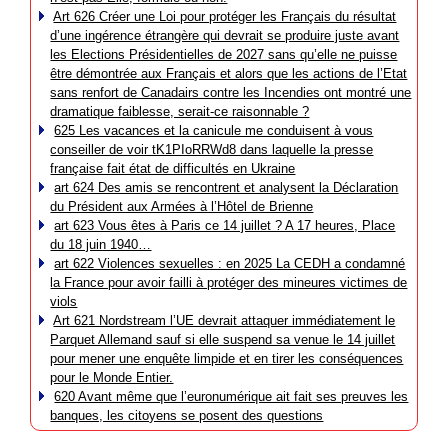
Art 626 Créer une Loi pour protéger les Français du résultat
d’une ingérence étrangère qui devrait se produire juste avant
les Elections Présidentielles de 2027 sans qu’elle ne puisse
être démontrée aux Français et alors que les actions de l’Etat
sans renfort de Canadairs contre les Incendies ont montré une
dramatique faiblesse, serait-ce raisonnable ?
625 Les vacances et la canicule me conduisent à vous
conseiller de voir tK1PIoRRWd8 dans laquelle la presse
française fait état de difficultés en Ukraine
art 624 Des amis se rencontrent et analysent la Déclaration
du Président aux Armées à l’Hôtel de Brienne
art 623 Vous êtes à Paris ce 14 juillet ? A 17 heures, Place
du 18 juin 1940…
art 622 Violences sexuelles : en 2025 La CEDH a condamné
la France pour avoir failli à protéger des mineures victimes de
viols
Art 621 Nordstream l’UE devrait attaquer immédiatement le
Parquet Allemand sauf si elle suspend sa venue le 14 juillet
pour mener une enquête limpide et en tirer les conséquences
pour le Monde Entier.
620 Avant même que l’euronumérique ait fait ses preuves les
banques, les citoyens se posent des questions