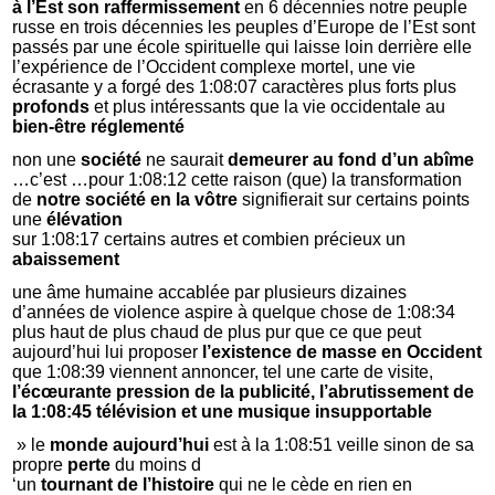
à l’Est son raffermissement
en 6 décennies notre peuple
russe en trois décennies les peuples d’Europe de l’Est sont
passés par une école spirituelle qui laisse loin derrière elle
l’expérience de l’Occident complexe mortel, une vie
écrasante y a forgé des 1:08:07 caractères plus forts plus
profonds
et plus intéressants que la vie occidentale au
bien-être réglementé
non une
société
ne saurait
demeurer au fond d’un abîme
…c’est …pour 1:08:12 cette raison (que) la transformation
de
notre société en la vôtre
signifierait sur certains points
une
élévation
sur 1:08:17 certains autres et combien précieux un
abaissement
une âme humaine accablée par plusieurs dizaines
d’années de violence aspire à quelque chose de 1:08:34
plus haut de plus chaud de plus pur que ce que peut
aujourd’hui lui proposer
l’existence de masse en Occident
que 1:08:39 viennent annoncer, tel une carte de visite,
l’écœurante pression de la publicité, l’abrutissement de
la 1:08:45 télévision et une musique insupportable
» le
monde aujourd’hui
est à la 1:08:51 veille sinon de sa
propre
perte
du moins d
‘un
tournant de l’histoire
qui ne le cède en rien en