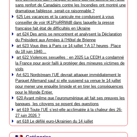
sans renfort de Canadairs contre les Incendies ont montré une
dramatique faiblesse, serait-ce raisonnable ?
625 Les vacances et la canicule me conduisent à vous
conseiller de voir tK1PIoRRWd8 dans laquelle la presse
française fait état de difficultés en Ukraine
art 624 Des amis se rencontrent et analysent la Déclaration
du Président aux Armées à l’Hôtel de Brienne
art 623 Vous êtes à Paris ce 14 juillet ? A 17 heures, Place
du 18 juin 1940…
art 622 Violences sexuelles : en 2025 La CEDH a condamné
la France pour avoir failli à protéger des mineures victimes de
viols
Art 621 Nordstream l’UE devrait attaquer immédiatement le
Parquet Allemand sauf si elle suspend sa venue le 14 juillet
pour mener une enquête limpide et en tirer les conséquences
pour le Monde Entier.
620 Avant même que l’euronumérique ait fait ses preuves les
banques, les citoyens se posent des questions
art 619 Toute l’UE s’est-elle acclimatée à la chaleur des 26-
27 juin 2026 ?
art 618 Le défilé euro-Ukrainien du 14 juillet