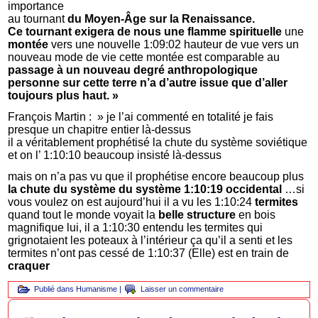
importance
au tournant
du Moyen-Âge sur la Renaissance.
Ce tournant exigera de nous une flamme spirituelle
une
montée
vers une nouvelle 1:09:02 hauteur de vue vers un
nouveau mode de vie cette montée est comparable au
passage à un nouveau degré anthropologique
personne sur cette terre n’a d’autre issue que d’aller
toujours plus haut. »
François Martin : » je l’ai commenté en totalité je fais
presque un chapitre entier là-dessus
il a véritablement prophétisé la chute du système soviétique
et on l’ 1:10:10 beaucoup insisté là-dessus
mais on n’a pas vu que il prophétise encore beaucoup plus
la chute du système du système 1:10:19 occidental
…si
vous voulez on est aujourd’hui il a vu les 1:10:24
termites
quand tout le monde voyait la
belle structure
en bois
magnifique lui, il a 1:10:30 entendu les termites qui
grignotaient les poteaux à l’intérieur ça qu’il a senti et les
termites n’ont pas cessé de 1:10:37 (Elle) est en train de
craquer
Publié dans
Humanisme
|
Laisser un commentaire