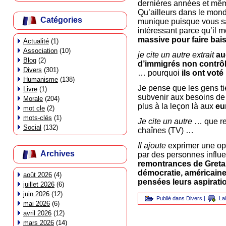
dernières années et mêm
Qu’ailleurs dans le mon
Catégories
munique puisque vous sav
intéressant parce qu’il m
massive pour faire bais
Actualité
(1)
Association
(10)
je cite un autre extrait
au
Blog
(2)
d’immigrés non contrô
Divers
(301)
… pourquoi
ils ont voté
Humanisme
(138)
Je pense que les gens tien
Livre
(1)
subvenir aux besoins de
Morale
(204)
plus à la leçon là aux
eu
mot cle
(2)
mots-clés
(1)
Je cite un autre
… que rej
Social
(132)
chaînes (TV) …
Il ajoute
exprimer une opi
Archives
par des personnes influ
remontrances de Greta
démocratie, américaine,
août 2026
(4)
pensées leurs aspirati
juillet 2026
(6)
juin 2026
(12)
Publié dans
Divers
|
La
mai 2026
(6)
avril 2026
(12)
mars 2026
(14)