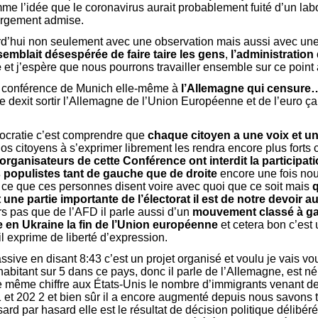
me l’idée que le coronavirus aurait probablement fuité d’un lab
argement admise.
ourd’hui non seulement avec une observation mais aussi avec une
semblait désespérée de faire taire les gens
,
l’administration
e
et j’espère que nous pourrons travailler ensemble sur ce point 
a conférence de Munich elle-même à
l’Allemagne qui censure
Le dexit sortir l’Allemagne de l’Union Européenne et de l’euro ç
mocratie c’est comprendre que
chaque citoyen a une voix et u
os citoyens à s’exprimer librement les rendra encore plus forts 
organisateurs de cette Conférence ont interdit la participati
s populistes tant de gauche que de droite
encore une fois no
t ce que ces personnes disent voire avec quoi que ce soit mais
 une partie importante de l’électorat il est de notre devoir
urs pas que de l’AFD il parle aussi d’un
mouvement classé à ga
re en Ukraine la fin de l’Union européenne
et cetera bon c’est
il exprime de liberté d’expression.
ssive en disant 8:43 c’est un projet organisé et voulu je vais vou
abitant sur 5 dans ce pays, donc il parle de l’Allemagne, est né 
 le même chiffre aux États-Unis le nombre d’immigrants venant
 et 202 2 et bien sûr il a encore augmenté depuis nous savons t
rd par hasard elle est le résultat de décision politique délibér