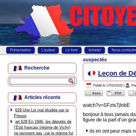
Présentation
L’auteur
Le livre
Acheter
Nous contacte
suspectés
Recherche
Leçon de Dé
Publié le
17/02/2025
|
Pa
Articles récents
watch?v=SFzts7jInbE
629 Une Loi mal étudiée par la
bonjour à tous jamais da
Presse
figure de la part d’un gr
art 628 En 1946, les députés de
l’État français (régime de Vichy)
ils en ont peur mais 
ne revinrent pas, car le régime fut