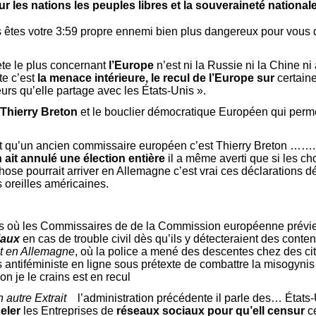
 les nations les peuples libres et la souveraineté national
 êtes votre 3:59 propre ennemi bien plus dangereux pour vous 
ète le plus concernant
l’Europe
n’est ni la Russie ni la Chine ni
te c’est
la menace intérieure, le recul de l’Europe
sur
certain
urs qu’elle partage avec les États-Unis ».
 Thierry Breton
et le bouclier démocratique Européen qui perme
 fait qu’un ancien commissaire européen c’est Thierry Breton …….
it annulé une élection entière
il a même averti que si les c
e pourrait arriver en Allemagne c’est vrai ces déclarations d
 oreilles américaines.
es où les Commissaires de de la Commission européenne prévie
iaux
en cas de trouble civil dès qu’ils y détecteraient des cont
st en Allemagne
, où la police a mené des descentes chez des ci
antiféministe en ligne sous prétexte de combattre la misogynis 
on je le crains est en recul
un autre Extrait
l’administration précédente il parle des… États-
eler
les Entreprises de
réseaux sociaux pour qu’ell censur
ce