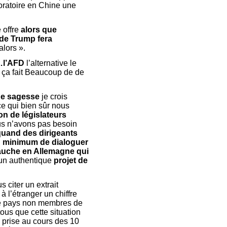
oratoire en Chine une
 offre
alors que
 de Trump fera
alors ».
…l’AFD
l’alternative le
a ça fait Beaucoup de de
ne sagesse
je crois
ce qui bien sûr nous
on de législateurs
us n’avons pas besoin
quand des dirigeants
 au minimum de dialoguer
uche en Allemagne qui
 un authentique
projet de
s citer un extrait
à l’étranger un chiffre
 de pays non membres de
ous que cette situation
é prise au cours des 10