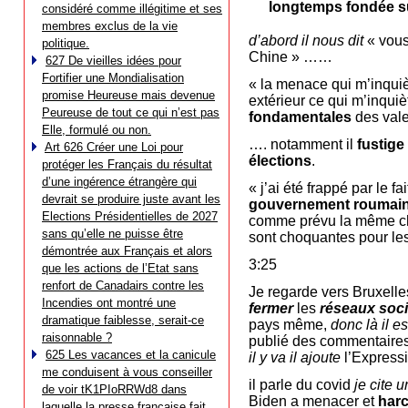
longtemps fondée sur
considéré comme illégitime et ses
membres exclus de la vie
d’abord
il nous dit
« vous
politique.
Chine » ……
627 De vieilles idées pour
Fortifier une Mondialisation
« la menace qui m’inqui
promise Heureuse mais devenue
extérieur ce qui m’inquiè
Peureuse de tout ce qui n’est pas
fondamentales
des vale
Elle, formulé ou non.
…. notamment il
fustige
Art 626 Créer une Loi pour
élections
.
protéger les Français du résultat
d’une ingérence étrangère qui
« j’ai été frappé par le
devrait se produire juste avant les
gouvernement roumain a
Elections Présidentielles de 2027
comme prévu la même chos
sans qu’elle ne puisse être
sont choquantes pour les
démontrée aux Français et alors
3:25
que les actions de l’Etat sans
renfort de Canadairs contre les
Je regarde vers Bruxell
Incendies ont montré une
fermer
les
réseaux soc
dramatique faiblesse, serait-ce
pays même,
donc là il e
raisonnable ?
publié des commentaires 
625 Les vacances et la canicule
il y va il ajoute
l’Expressi
me conduisent à vous conseiller
il parle du covid
je cite 
de voir tK1PIoRRWd8 dans
Biden a menacer et
harc
laquelle la presse française fait