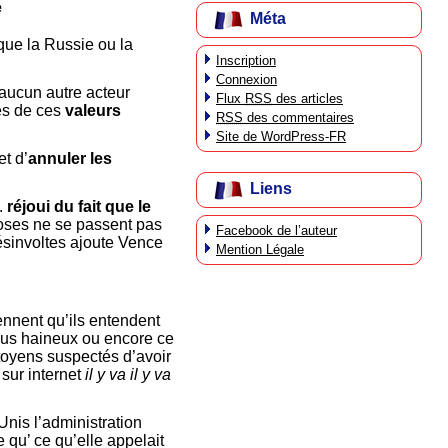
e
Méta
que la Russie ou la
Inscription
Connexion
 aucun autre acteur
Flux
RSS
des articles
es de ces
valeurs
RSS
des commentaires
Site de WordPress-FR
t d’
annuler les
Liens
.
réjoui du fait que le
hoses ne se passent pas
Facebook de l’auteur
ésinvoltes ajoute Vence
Mention Légale
nnent qu’ils entendent
enus haineux ou encore ce
toyens suspectés d’avoir
sur internet
il y va il y va
Unis l’administration
 qu’ ce qu’elle appelait