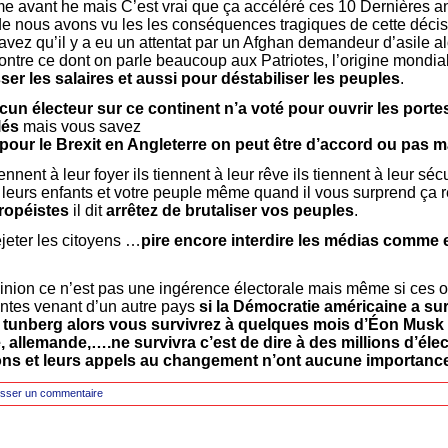
e avant he mais C’est vrai que ça accéléré ces 10 Dernières a
de nous avons vu les les conséquences tragiques de cette déci
ez qu’il y a eu un attentat par un Afghan demandeur d’asile alo
ontre ce dont on parle beaucoup aux Patriotes, l’origine mondial
ser les salaires et aussi pour déstabiliser les peuples
.
cun électeur sur ce continent n’a voté pour ouvrir les porte
lés
mais vous savez
 pour le Brexit en Angleterre on peut être d’accord ou pas ma
nent à leur foyer ils tiennent à leur rêve ils tiennent à leur séc
 leurs enfants et votre peuple même quand il vous surprend ça 
ropéistes
il dit
arrêtez de brutaliser vos peuples
.
eter les citoyens …
pire encore interdire les médias comme
nion ce n’est pas une ingérence électorale mais même si ces 
entes venant d’un autre pays
si la Démocratie américaine a su
 tunberg alors vous survivrez à quelques mois d’Éon Musk
 allemande,….ne survivra c’est de dire à des millions d’éle
ons et leurs appels au changement n’ont aucune importanc
isser un commentaire