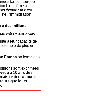
nnées tant en Europe
sion hier même à
rs écoutez là c’est
iste ,
l’immigration
s à des millions
is c’était leur choix.
urité à leur capacité de
ressemble de plus en
 en France
on ferme des
opinions sont exprimées
rvécu à 10 ans des
mais ce dont
aucune
cteurs que leurs
e
.