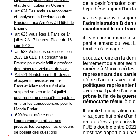
de la désinformation com
état de difficultés en Ukraine
hypothèse aujourd’hui l
art 624 Des amis se rencontrent
et analysent la Déclaration du
« alors je viens ici auj
Président aux Armées à l’Hôtel de
l’administration Biden 
Brienne
exactement le contrair
art 623 Vous êtes à Paris ce 14
il s’en prend même à l
juillet ? A 17 heures, Place du 18
parti allemand qui veut 
juin 1940…
bruit en Allemagne.
art 622 Violences sexuelles : en
2025 La CEDH a condamné la
écoutez croire en la dé
France pour avoir failli à protéger
fermement qu’autoriser n
ramène à Munich où les
des mineures victimes de viols
représentant des parti
Art 621 Nordstream l’UE devrait
d’être d’accord avec tou
attaquer immédiatement le
politiques représentent
Parquet Allemand sauf si elle
avec eux il parle d’aille
suspend sa venue le 14 juillet
prône la fin de la guer
pour mener une enquête limpide et
démocratie réelle
là qu’
en tirer les conséquences pour le
Monde Entier.
Il pointe l’immigration ma
620 Avant même que
« aujourd’hui près d’un h
l’euronumérique ait fait ses
record c’est à peu près
preuves les banques, les citoyens
l’UE a doublé entre 2021
se posent des questions
n’est pas apparue au hasa