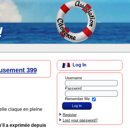
!
Log In
eusement 399
Username
Password
Remember Me
elle claque en pleine
Register
Lost your password?
il a exprimée depuis