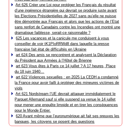
Art 626 Créer une Loi pour protéger les Français du résultat
d’une ingérence étrangère qui devrait se produire juste avant
les Elections Présidentielles de 2027 sans qu’elle ne puisse
être démontrée aux Français et alors que les actions de l’Etat
sans renfort de Canadairs contre les Incendies ont montré une
dramatique faiblesse, serait-ce raisonnable ?
625 Les vacances et la canicule me conduisent à vous
conseiller de voir tK1PIoRRWd8 dans laquelle la presse
française fait état de difficultés en Ukraine
art 624 Des amis se rencontrent et analysent la Déclaration
du Président aux Armées à l’Hôtel de Brienne
art 623 Vous êtes à Paris ce 14 juillet ? A 17 heures, Place
du 18 juin 1940…
art 622 Violences sexuelles : en 2025 La CEDH a condamné
la France pour avoir failli à protéger des mineures victimes de
viols
Art 621 Nordstream l’UE devrait attaquer immédiatement le
Parquet Allemand sauf si elle suspend sa venue le 14 juillet
pour mener une enquête limpide et en tirer les conséquences
pour le Monde Entier.
620 Avant même que l’euronumérique ait fait ses preuves les
banques, les citoyens se posent des questions