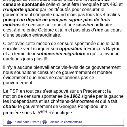
censure spontanée
celle-ci peut être invoquée hors 493 et
n’importe quand
par les députés pour censurer le
gouvernement n’importe quand mais pas tous les 4 matins
puisqu’
un député ne peut pas signer plus de trois
motions
de censure au cours d’une
session
ordinaire
c’est-à-dire entre Octobre et juin et pas plus
d’
une
au cours
d’une session extraordinaire.
C’est avec cette motion de censure spontanée que le parti
socialiste veut marquer son
opposition à
François Bayrou
et au terme de
«
submersion migratoire
»
qu’il a invoqué
quelques jours plus tôt.
Il n’y a aucune bienveillance vis-à-vis de ce gouvernement
nous souhaitons censurer ce gouvernement et montrer
évidemment que nous ne cautionnons pas ce
gouvernement.
Le PSP en tout cas s’est appuyé sur un Précédent : la
motion de censure spontanée de
1962
signée par la gauche
les indépendants et les chrétiens-démocrates et qui a fait
chuter
le gouvernement de Georges Pompidou une
ème
première sous la 5
République.
Publié dans
Divers
|
Laisser un commentaire