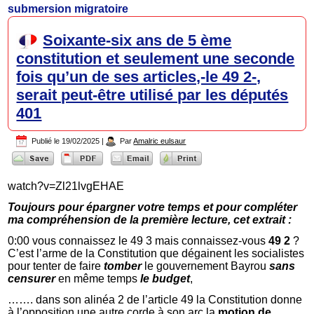
submersion migratoire
Soixante-six ans de 5 ème
constitution et seulement une seconde
fois qu’un de ses articles,-le 49 2-,
serait peut-être utilisé par les députés
401
Publié le
19/02/2025
|
Par
Amalric eulsaur
watch?v=Zl21lvgEHAE
Toujours pour épargner votre temps et pour compléter
ma compréhension de la première lecture, cet extrait :
0:00 vous connaissez le 49 3 mais connaissez-vous
49 2
?
C’est l’arme de la Constitution que dégainent les socialistes
pour tenter de faire
tomber
le gouvernement Bayrou
sans
censurer
en même temps
le budget
,
……. dans son alinéa 2 de l’article 49 la Constitution donne
à l’opposition une autre corde à son arc la
motion de