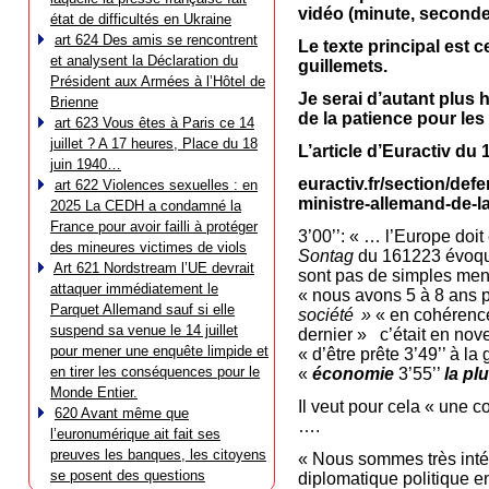
vidéo (minute, seconde) 
état de difficultés en Ukraine
art 624 Des amis se rencontrent
Le texte principal est c
et analysent la Déclaration du
guillemets.
Président aux Armées à l’Hôtel de
Je serai d’autant
plus h
Brienne
de la patience pour les
art 623 Vous êtes à Paris ce 14
juillet ? A 17 heures, Place du 18
L’article d’Euractiv du
juin 1940…
euractiv.fr/section/def
art 622 Violences sexuelles : en
ministre-allemand-de-l
2025 La CEDH a condamné la
France pour avoir failli à protéger
3’00’’: « … l’Europe doit 
des mineures victimes de viols
Sontag
du 161223 évoque
Art 621 Nordstream l’UE devrait
sont pas de simples menac
attaquer immédiatement le
« nous avons 5 à 8 ans p
Parquet Allemand sauf si elle
société »
« en cohérence
suspend sa venue le 14 juillet
dernier » c’était en nov
pour mener une enquête limpide et
« d’être prête 3’49’’ à l
en tirer les conséquences pour le
«
économie
3’55’’
la pl
Monde Entier.
Il veut pour cela « une 
620 Avant même que
….
l’euronumérique ait fait ses
preuves les banques, les citoyens
« Nous sommes très intére
se posent des questions
diplomatique politique e