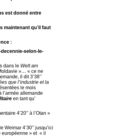
ius est donné entre
 maintenant qu’il faut
ence :
a-decennie-selon-le-
ius dans le
Welt am
Moldavie »… « ce ne
mande, il dit 3’38’’
es que l’industrie et la
résentées le mois
 à l’armée allemande
itaire
en tant qu’
ntaire 4’20’’ à l’Otan »
e Weimar 4’30’’ jusqu’ici
e européenne » et « il