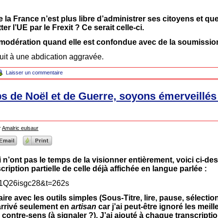
e la France n’est plus libre d’administrer ses citoyens et que
ter l’UE par le Frexit ? Ce serait celle-ci.
 modération quand elle est confondue avec de la soumission
it à une abdication aggravée.
Laisser un commentaire
s de Noël et de Guerre, soyons émerveillés
r
Amalric eulsaur
n’ont pas le temps de la visionner entièrement, voici ci-de
ription partielle de celle déjà affichée en langue parlée :
q1Q26isgc28&t=262s
ire avec les outils simples (Sous-Titre, lire, pause, sélection
s arrivé seulement en
artisan
car j’ai peut-être ignoré les meill
 contre-sens (à signaler ?). J’ai ajouté à chaque transcriptio