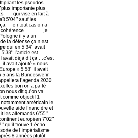
tipliant les pseudos
’’plus importante plus
gcs qui vise en fait à
t 5’04’’ sauf les
r ça, en tout cas on a
a est en cohérence je
Pologne il y a un
de la défense ça n’est
lge
qui en 5’34’’ avait
38’’ l’article est
l avait déjà dit ça …c’est
, il avait ajouté « nous
urope » 5’58’’ il avait
ou 5 ans la Bundeswehr
rappellera l’agenda 2030
uxelles bon on a parlé
on nous dit qu’on va
nt comme objectif 1
 notamment américain le
uvelle aide financière et
it les allemands 6’55’’
continent européen 7’02’’
’’ qu’il trouve 1 écho
sorte de l’impérialisme
près 8 années plutôt