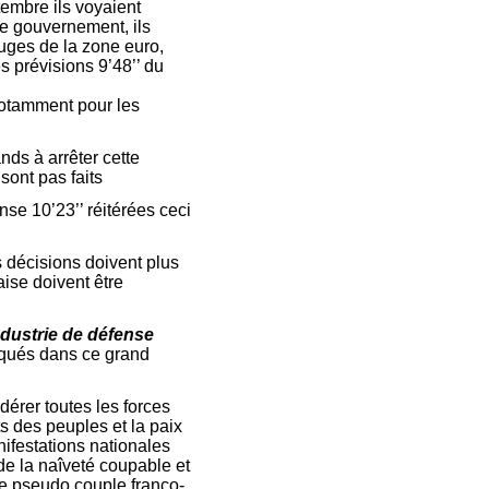
tembre ils voyaient
le gouvernement, ils
ouges de la zone euro,
s prévisions 9’48’’ du
 notamment pour les
nds à arrêter cette
 sont pas faits
nse 10’23’’ réitérées ceci
décisions doivent plus
aise doivent être
ndustrie de défense
qués dans ce grand
érer toutes les forces
s des peuples et la paix
festations nationales
 de la naîveté coupable et
 ce pseudo couple franco-