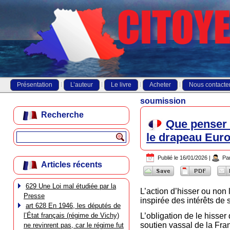
Présentation
L’auteur
Le livre
Acheter
Nous contacte
soumission
Recherche
Que penser d
le drapeau Eur
Publié le
16/01/2026
|
Pa
Articles récents
629 Une Loi mal étudiée par la
L’action d’hisser ou non
Presse
inspirée des intérêts de 
art 628 En 1946, les députés de
l’État français (régime de Vichy)
L’obligation de le hisser
soutien vassal de la Fran
ne revinrent pas, car le régime fut