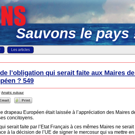
Sauvons le pays 
r
Les articles
e l’obligation qui serait faite aux Maires d
opéen ? 549
r
Amalric eulsaur
 le drapeau Européen était laissée à l’appréciation des Maires 
ses concitoyens.
 qui serait faite par l’Etat Français à ces mêmes Maires ne serait
ce à la décision de l’UE de signer le mercosur qui va mettre en di