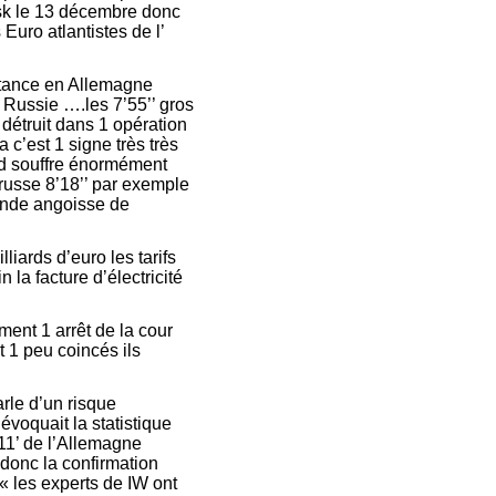
usk le 13 décembre donc
 Euro atlantistes de l’
istance en Allemagne
a Russie ….les 7’55’’ gros
détruit dans 1 opération
 c’est 1 signe très très
souffre énormément
 russe 8’18’’ par exemple
grande angoisse de
liards d’euro les tarifs
 la facture d’électricité
ment 1 arrêt de la cour
t 1 peu coincés ils
arle d’un risque
évoquait la statistique
11’ de l’Allemagne
t donc la confirmation
 « les experts de IW ont