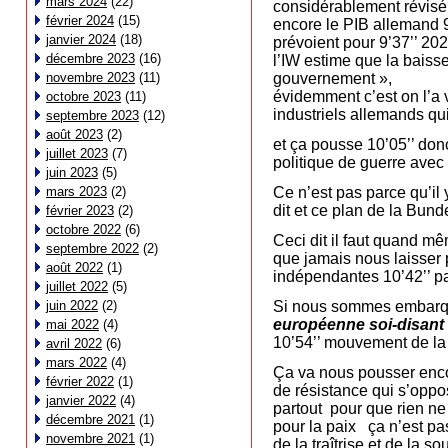
mars 2024
(22)
considérablement révisé 
février 2024
(15)
encore le PIB allemand 9
janvier 2024
(18)
prévoient pour 9’37’’ 20
décembre 2023
(16)
l’IW estime que la baiss
novembre 2023
(11)
gouvernement »,
évidemment c’est on l’a 
octobre 2023
(11)
industriels allemands qu
septembre 2023
(12)
août 2023
(2)
et ça pousse 10’05’’ donc
juillet 2023
(7)
politique de guerre avec 
juin 2023
(5)
mars 2023
(2)
Ce n’est pas parce qu’il 
dit et ce plan de la Bund
février 2023
(2)
octobre 2022
(6)
Ceci dit il faut quand 
septembre 2022
(2)
que jamais nous laisser p
août 2022
(1)
indépendantes 10’42’’ p
juillet 2022
(5)
juin 2022
(2)
Si nous sommes embarq
européenne soi-disant
mai 2022
(4)
10’54’’ mouvement de la
avril 2022
(6)
mars 2022
(4)
Ça va nous pousser encor
février 2022
(1)
de résistance qui s’oppos
janvier 2022
(4)
partout pour que rien 
décembre 2021
(1)
pour la paix ça n’est pas
novembre 2021
(1)
de la traîtrise et de la