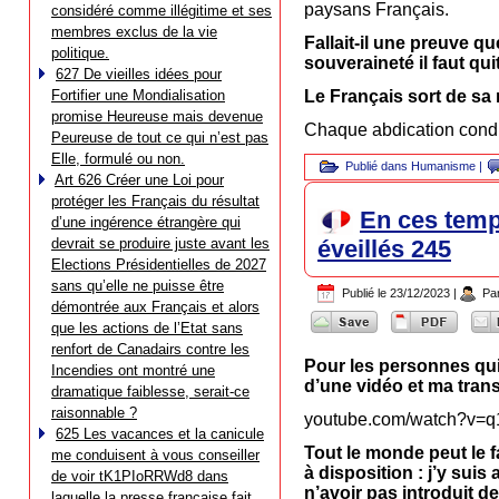
paysans Français.
considéré comme illégitime et ses
membres exclus de la vie
Fallait-il une preuve qu
politique.
souveraineté il faut quit
627 De vieilles idées pour
Fortifier une Mondialisation
Le Français sort de sa
promise Heureuse mais devenue
Chaque abdication condu
Peureuse de tout ce qui n’est pas
Elle, formulé ou non.
Publié dans
Humanisme
|
Art 626 Créer une Loi pour
protéger les Français du résultat
En ces temp
d’une ingérence étrangère qui
devrait se produire juste avant les
éveillés 245
Elections Présidentielles de 2027
sans qu’elle ne puisse être
Publié le
23/12/2023
|
Pa
démontrée aux Français et alors
que les actions de l’Etat sans
renfort de Canadairs contre les
Pour les personnes qui 
Incendies ont montré une
d’une vidéo et ma transc
dramatique faiblesse, serait-ce
raisonnable ?
youtube.com/watch?v=
625 Les vacances et la canicule
Tout le monde peut le fa
me conduisent à vous conseiller
à disposition : j’y sui
de voir tK1PIoRRWd8 dans
n’avoir pas introduit de
laquelle la presse française fait