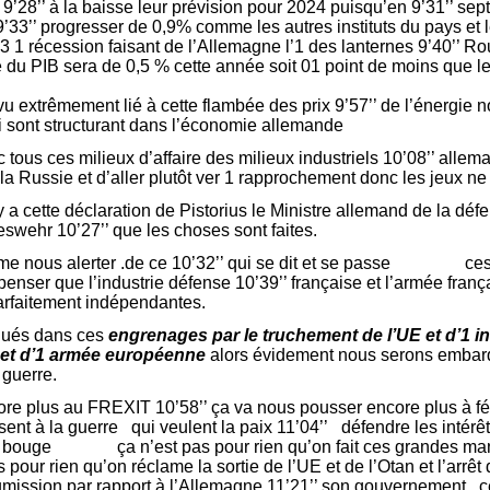
9’28’’ à la baisse leur prévision pour 2024 puisqu’en 9’31’’ sep
’33’’ progresser de 0,9% comme les autres instituts du pays et 
23 1 récession faisant de l’Allemagne l’1 des lanternes 9’40’’ R
e du PIB sera de 0,5 % cette année soit 01 point de moins que le
vu extrêmement lié à cette flambée des prix 9’57’’ de l’énergie
i sont structurant dans l’économie allemande
 tous ces milieux d’affaire des milieux industriels 10’08’’ allema
la Russie et d’aller plutôt ver 1 rapprochement donc les jeux ne
y a cette déclaration de Pistorius le Ministre allemand de la défe
eswehr 10’27’’ que les choses sont faites.
même nous alerter .de ce 10’32’’ qui se dit et se passe ces 
enser que l’industrie défense 10’39’’ française et l’armée franç
arfaitement indépendantes.
ués dans ces
engrenages par le truchement de l’UE et d’1 i
 et d’1 armée européenne
alors évidement nous serons embar
 guerre.
e plus au FREXIT 10’58’’ ça va nous pousser encore plus à féd
ent à la guerre qui veulent la paix 11’04’’ défendre les intérêt
ne bouge ça n’est pas pour rien qu’on fait ces grandes mani
 pour rien qu’on réclame la sortie de l’UE et de l’Otan et l’arrêt
 soumission par rapport à l’Allemagne 11’21’’ son gouvernement ,