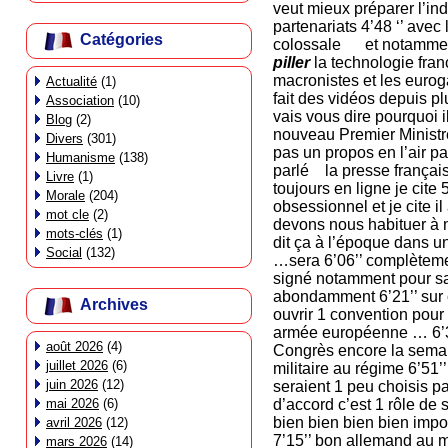
veut mieux préparer l’in
partenariats 4’48 ‘’ avec
Catégories
colossale et notamment c
piller
la technologie franç
macronistes et les euroga
Actualité
(1)
fait des vidéos depuis
Association
(10)
vais vous dire pourquoi i
Blog
(2)
nouveau Premier Ministre
Divers
(301)
pas un propos en l’air par
Humanisme
(138)
parlé la presse française
Livre
(1)
toujours en ligne je cite
Morale
(204)
obsessionnel et je cite il
mot cle
(2)
devons nous habituer à n
mots-clés
(1)
dit ça à l’époque dans u
Social
(132)
…sera 6’06’’ complètemen
signé notamment pour sa 
abondamment 6’21’’ sur c
Archives
ouvrir 1 convention pour
armée européenne … 6’33
août 2026
(4)
Congrès encore la semain
juillet 2026
(6)
militaire au régime 6’51
juin 2026
(12)
seraient 1 peu choisis pa
mai 2026
(6)
d’accord c’est 1 rôle de 
bien bien bien bien impo
avril 2026
(12)
7’15’’ bon allemand au 
mars 2026
(14)