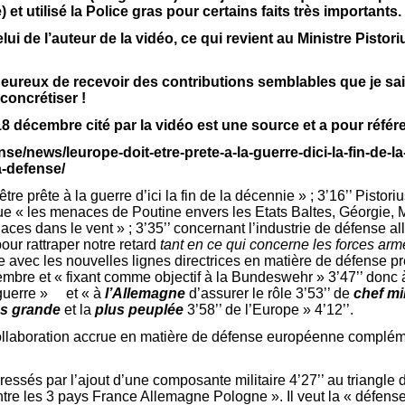
et utilisé la Police gras pour certains faits très importants.
elui de l’auteur de la vidéo, ce qui revient au Ministre Pistor
eureux de recevoir des contributions semblables que je sais
 concrétiser !
 18 décembre cité par la vidéo est une source et a pour référ
ense/news/leurope-doit-etre-prete-a-la-guerre-dici-la-fin-de-l
a-defense/
être prête à la guerre d’ici la fin de la décennie » ; 3’16’’ Pistor
 « les menaces de Poutine envers les Etats Baltes, Géorgie, 
es dans le vent » ; 3’35’’ concernant l’industrie de défense alle
our rattraper notre retard
tant en ce qui concerne les forces armé
 avec les nouvelles lignes directrices en matière de défense p
embre et « fixant comme objectif à la Bundeswehr » 3’47’’ donc
a guerre » et « à
l’Allemagne
d’assurer le rôle 3’53’’ de
chef mil
us grande
et la
plus peuplée
3’58’’ de l’Europe » 4’12’’.
collaboration accrue en matière de défense européenne compléme
ssés par l’ajout d’une composante militaire 4’27’’ au triangle d
ntre les 3 pays France Allemagne Pologne ». Il veut la « défens