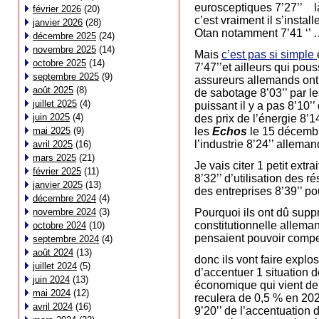
eurosceptiques 7’27’’ là
février 2026
(20)
c’est vraiment il s’instal
janvier 2026
(28)
Otan notamment 7’41 ‘’ 
décembre 2025
(24)
novembre 2025
(14)
Mais
c’est pas si simple
octobre 2025
(14)
7’47’’et ailleurs qui pou
septembre 2025
(9)
assureurs allemands ont 
août 2025
(8)
de sabotage 8’03’’ par le
juillet 2025
(4)
puissant il y a pas 
juin 2025
(4)
des prix de l’énergie 8’1
mai 2025
(9)
les
Echos
le 15 décembre 
l’industrie 8’24’’ allem
avril 2025
(16)
mars 2025
(21)
Je vais citer 1 petit ext
février 2025
(11)
8’32’’ d’utilisation des 
janvier 2025
(13)
des entreprises 8’39’’ p
décembre 2024
(4)
novembre 2024
(3)
Pourquoi ils ont dû suppr
constitutionnelle alleman
octobre 2024
(10)
pensaient pouvoir compe
septembre 2024
(4)
août 2024
(13)
donc ils vont faire explos
juillet 2024
(5)
d’accentuer 1 situation dé
juin 2024
(13)
économique qui vient de
mai 2024
(12)
reculera de 0,5 % en 2024
avril 2024
(16)
9’20’’ de l’accentuation 