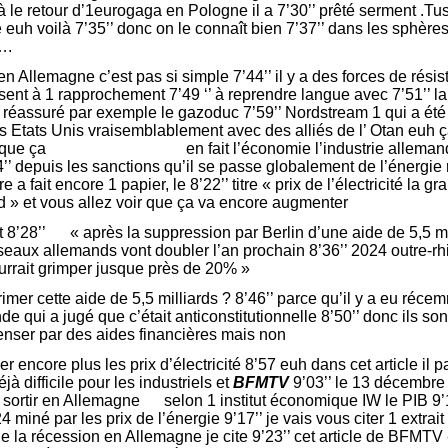
 le retour d’1eurogaga en Pologne il a 7’30’’ prêté serment .T
le euh voilà 7’35’’ donc on le connaît bien 7’37’’ dans les sphères
….
en Allemagne c’est pas si simple 7’44’’ il y a des forces de rés
ssent à 1 rapprochement 7’49 ‘’ à reprendre langue avec 7’51’’ l
réassuré par exemple le gazoduc 7’59’’ Nordstream 1 qui a été 
s Etats Unis vraisemblablement avec des alliés de l’ Otan euh ça
8’10’’ que ça en fait l’économie l’industrie allemand 
4’’ depuis les sanctions qu’il se passe globalement de l’énergie
a fait encore 1 papier, le 8’22’’ titre « prix de l’électricité la 
and » et vous allez voir que ça va encore augmenter
rait 8’28’’ « après la suppression par Berlin d’une aide de 5,5 mil
réseaux allemands vont doubler l’an prochain 8’36’’ 2024 outre-rhin
ourrait grimper jusque près de 20% »
imer cette aide de 5,5 milliards ? 8’46’’ parce qu’il y a eu récem
de qui a jugé que c’était anticonstitutionnelle 8’50’’ donc ils son
nser par des aides financières mais non
er encore plus les prix d’électricité 8’57 euh dans cet article il p
jà difficile pour les industriels et
BFMTV
9’03’’ le 13 décembre 
 sortir en Allemagne selon 1 institut économique IW le PIB 9’
 miné par les prix de l’énergie 9’17’’ je vais vous citer 1 extrai
de la récession en Allemagne je cite 9’23’’ cet article de BFMTV