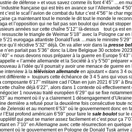
dustrie de défense » et vous savez comme ils font 4’45’’ …en mul
 l’industrie française qui est très en avance sur l’Allemande 4’50
’est le scaf l’avion de combat du futur c’est 4’56’’ le char m
aise ça maintenant tout le monde le dit tout le monde le reconnaî
ga et l’opposition qui ne fait pas son boulot qui devrait stoppe
 plusieurs années sur cette chaîne 5’12’’ là-dessus tout ç
l ressuscite le triangle de Weimar 5’18’’ avec la Pologne car en 
 5’21 eurogaga atlantiste DonaldTusk …mais le ministre 5’29’’ 
ce qu’il récidive 5’32’’ déjà. On va aller voir dans la
presse be
 n’en parlait pas 5’36’’ donc la Libre Belgique 30 octobre 2023 5’
 5’40’’ « nous devons nous préparer à la guerre en Europe 5’43’’ i
 appelle « l’armée allemande et la Société à s’y 5’50’’ préparer »
ouveau à l’idée qu’il pourrait y avoir une menace de guerre en E
ne interview à la
télévision allemande
en ajoutant « dans 3 4 
t différente » toujours cette échéance de 3 4 5 ans qui vous 
composante 6’17’’ militaire cad l’Otan en juin 2021 6’19’’ à Br
ette chaîne déjà 6’22’’, alors dans 1 contexte où effectivement 
 négocier 1 nouveau traité européen 6’29’’ qui se fixe notamme
’’ au moment où il y a clairement 1 désengagement d’Ukraine
e dernière a refusé pour la deuxième fois consécutive toute no
’’ de Zelenski et au moment 6’53’’ où le gouvernement donc en fa
r l’Etat profond américain 6’59’’ pour faire le
sale boulot
sur le 
supplétif qui peut se marier assez facilement et c’est pour ça 7’07
rtant en 7’10’’ en Allemagne avec cette résurrection en quelque 
moment où le gouvernement en Pologne de Donald Tusk arrive a