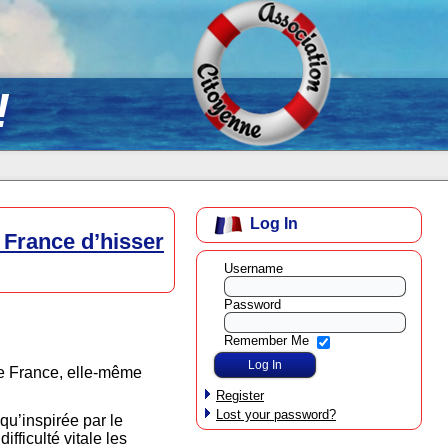
!
Log In
e France d’hisser
Username
Password
Remember Me
de France, elle-même
Register
Lost your password?
 qu’inspirée par le
fficulté vitale les