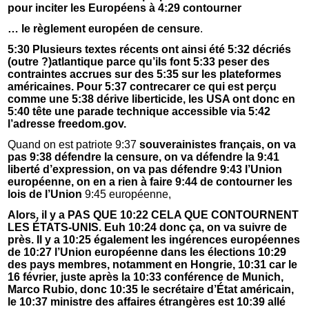
pour inciter les Européens à 4:29 contourner
… le règlement européen de censure
.
5:30 Plusieurs textes récents ont ainsi été 5:32 décriés
(outre ?)atlantique parce qu’ils font 5:33 peser des
contraintes accrues sur des 5:35 sur les plateformes
américaines. Pour 5:37 contrecarer ce qui est perçu
comme une 5:38 dérive liberticide, les USA ont donc en
5:40 tête une parade technique accessible via 5:42
l’adresse freedom.gov.
Quand on est patriote 9:37
souverainistes français, on va
pas 9:38 défendre la censure, on va défendre la 9:41
liberté d’expression, on va pas défendre 9:43 l’Union
européenne, on en a rien à faire 9:44 de contourner les
lois de l’Union
9:45 européenne,
Alors, il y a PAS QUE 10:22 CELA QUE CONTOURNENT
LES ÉTATS-UNIS. Euh 10:24 donc ça, on va suivre de
près. Il y a 10:25 également les ingérences européennes
de 10:27 l’Union européenne dans les élections 10:29
des pays membres, notamment en Hongrie, 10:31 car le
16 février, juste après la 10:33 conférence de Munich,
Marco Rubio, donc 10:35 le secrétaire d’État américain,
le 10:37 ministre des affaires étrangères est 10:39 allé