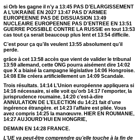
si Orb les gagne il n’y a 13:45 PAS D’ELARGISSEMENT
A L’UKRAINE EN 2027 13:47 PAS D’ARMEE
EUROPEENNE PAS DE DISSUASION 13:49
NUCLEAIRE EUROPEENNE PAS D’ENTREE EN 13:51
GUERRE POSSIBLE CONTRE LA RUSSIE en tout 13:53
cas tout ça serait beaucoup plus lent et 13:54 difficile.
C’est pour ça qu’ils veulent 13:55 absolument qu’il
perde.
grâce à cet 13:58 accès que vient de valider le tribunal
13:59 allemand, cette ONG pourra aisément dire 14:02
que X a biaisé la campagne législative 14:06 Hongroise.
14:08 Elle créera artificiellement un 14:09 Scandale.
Trois résultats. 14:14 L’Union européenne appliquera si
14:16 nécessaire, si elle voit qu’orb 14:17 l’emporter, la
jurisprudence roumaine, 14:20 c’est-à-dire
ANNULATION DE L’ELECTION du 14:21 fait d’une
ingérence étrangère. et 14:23 l’affaire est pliée. Vous
avez compris 14:25 la manœuvre. HIER EN ROUMANIE,
14:27 AUJOURD’HUI EN HONGRIE,
DEMAIN EN 14:28 FRANCE.
L’UE va peut-être comprendre qu’elle touche à la fin de