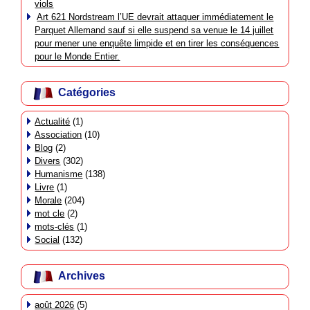
viols
Art 621 Nordstream l’UE devrait attaquer immédiatement le
Parquet Allemand sauf si elle suspend sa venue le 14 juillet
pour mener une enquête limpide et en tirer les conséquences
pour le Monde Entier.
Catégories
Actualité
(1)
Association
(10)
Blog
(2)
Divers
(302)
Humanisme
(138)
Livre
(1)
Morale
(204)
mot cle
(2)
mots-clés
(1)
Social
(132)
Archives
août 2026
(5)