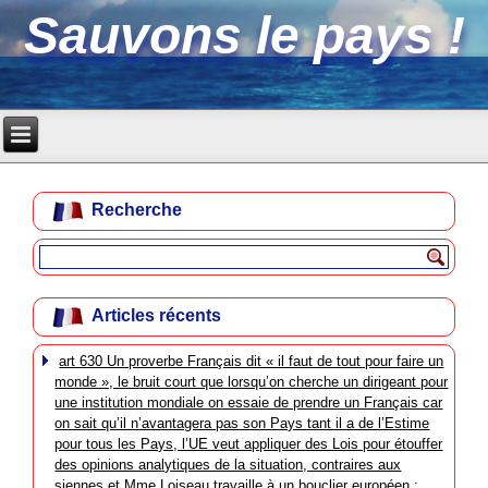
Sauvons le pays !
Recherche
Articles récents
art 630 Un proverbe Français dit « il faut de tout pour faire un
monde », le bruit court que lorsqu’on cherche un dirigeant pour
une institution mondiale on essaie de prendre un Français car
on sait qu’il n’avantagera pas son Pays tant il a de l’Estime
pour tous les Pays, l’UE veut appliquer des Lois pour étouffer
des opinions analytiques de la situation, contraires aux
siennes et Mme Loiseau travaille à un bouclier européen :