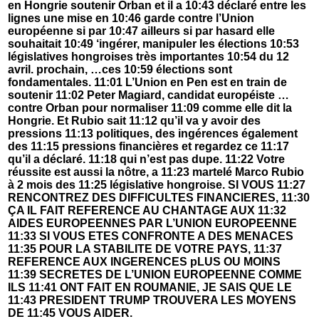
en Hongrie soutenir Orban et il a 10:43 déclaré entre les
lignes une mise en 10:46 garde contre l’Union
européenne si par 10:47 ailleurs si par hasard elle
souhaitait 10:49 ‘ingérer, manipuler les élections 10:53
législatives hongroises très importantes 10:54 du 12
avril. prochain, …ces 10:59 élections sont
fondamentales. 11:01 L’Union en Pen est en train de
soutenir 11:02 Peter Magiard, candidat européiste …
contre Orban pour normaliser 11:09 comme elle dit la
Hongrie. Et Rubio sait 11:12 qu’il va y avoir des
pressions 11:13 politiques, des ingérences également
des 11:15 pressions financières et regardez ce 11:17
qu’il a déclaré. 11:18 qui n’est pas dupe. 11:22 Votre
réussite est aussi la nôtre, a 11:23 martelé Marco Rubio
à 2 mois des 11:25 législative hongroise. SI VOUS 11:27
RENCONTREZ DES DIFFICULTES FINANCIERES, 11:30
ÇA IL FAIT REFERENCE AU CHANTAGE AUX 11:32
AIDES EUROPEENNES PAR L’UNION EUROPEENNE
11:33 SI VOUS ETES CONFRONTE A DES MENACES
11:35 POUR LA STABILITE DE VOTRE PAYS, 11:37
REFERENCE AUX INGERENCES pLUS OU MOINS
11:39 SECRETES DE L’UNION EUROPEENNE COMME
ILS 11:41 ONT FAIT EN ROUMANIE, JE SAIS QUE LE
11:43 PRESIDENT TRUMP TROUVERA LES MOYENS
DE 11:45 VOUS AIDER.