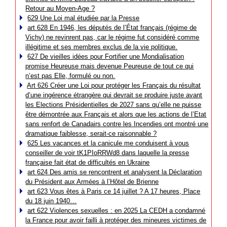
Retour au Moyen-Age ?
629 Une Loi mal étudiée par la Presse
art 628 En 1946, les députés de l’État français (régime de
Vichy) ne revinrent pas, car le régime fut considéré comme
illégitime et ses membres exclus de la vie politique.
627 De vieilles idées pour Fortifier une Mondialisation
promise Heureuse mais devenue Peureuse de tout ce qui
n’est pas Elle, formulé ou non.
Art 626 Créer une Loi pour protéger les Français du résultat
d’une ingérence étrangère qui devrait se produire juste avant
les Elections Présidentielles de 2027 sans qu’elle ne puisse
être démontrée aux Français et alors que les actions de l’Etat
sans renfort de Canadairs contre les Incendies ont montré une
dramatique faiblesse, serait-ce raisonnable ?
625 Les vacances et la canicule me conduisent à vous
conseiller de voir tK1PIoRRWd8 dans laquelle la presse
française fait état de difficultés en Ukraine
art 624 Des amis se rencontrent et analysent la Déclaration
du Président aux Armées à l’Hôtel de Brienne
art 623 Vous êtes à Paris ce 14 juillet ? A 17 heures, Place
du 18 juin 1940…
art 622 Violences sexuelles : en 2025 La CEDH a condamné
la France pour avoir failli à protéger des mineures victimes de