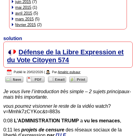
juin 2015
(7)
mai 2015
(1)
avril 2015
(5)
mars 2015
(5)
février 2015
(2)
solution
Défense de la Libre Expression et
du Vote Citoyen 574
Publié le
20/02/2026
|
Par
Amalric eulsaur
Je vous livre l’introduction très simple – 2 sujets principaux-
mais très importante.
vous pourrez visionner le reste de la vidéo
watch?
v=Mmhk7zCYKoc&t=883s
0:08
L’ADMINISTRATION TRUMP
a
vu les menaces
,
0:11 les
projets de censure
des réseaux sociaux de la
liberté d’expression
par
l’U.E
….