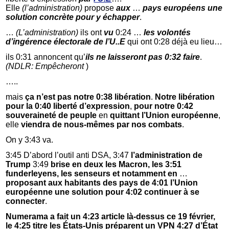
Elle
(l’administration)
propose
aux
…
pays
européens
une
solution concrète pour y échapper
.
…
(L’administration)
ils ont
vu
0:24 …
les volontés
d’ingérence
électorale de
l’U..E
qui ont 0:28 déjà eu lieu…
ils 0:31 annoncent qu’
ils ne laisseront pas 0:32 faire
.
(NDLR: Empêcheront
)
…..
mais
ça n’est pas notre 0:38 libération
.
Notre libération
pour la 0:40 liberté d’expression
,
pour notre 0:42
souveraineté de peuple
en
quittant l’Union européenne
,
elle
viendra de nous-mêmes par nos combats
.
On y 3:43 va.
3:45 D’abord l’outil anti DSA, 3:47
l’administration de
Trump
3:49
brise en deux les Macron, les 3:51
funderleyens, les senseurs et notamment
en
…
proposant aux habitants des pays de 4:01 l’Union
européenne une solution pour 4:02 continuer à se
connecter
.
Numerama a fait un 4:23 article là-dessus ce 19 février,
le 4:25 titre les États-Unis préparent un VPN 4:27 d’État