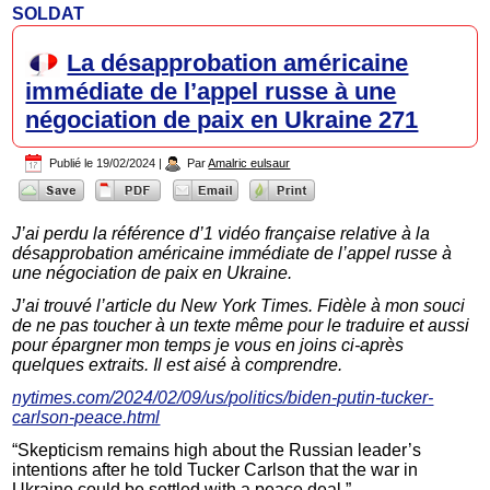
SOLDAT
La désapprobation américaine
immédiate de l’appel russe à une
négociation de paix en Ukraine 271
Publié le
19/02/2024
|
Par
Amalric eulsaur
J’ai perdu la référence d’1 vidéo française relative à la
désapprobation américaine immédiate de l’appel russe à
une négociation de paix en Ukraine.
J’ai trouvé l’article du New York Times. Fidèle à mon souci
de ne pas toucher à un texte même pour le traduire et aussi
pour épargner mon temps je vous en joins ci-après
quelques extraits. Il est aisé à comprendre.
nytimes.com/2024/02/09/us/politics/biden-putin-tucker-
carlson-peace.html
“Skepticism remains high about the Russian leader’s
intentions after he told Tucker Carlson that the war in
Ukraine could be settled with a peace deal.”