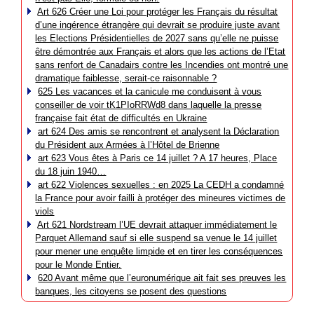
Art 626 Créer une Loi pour protéger les Français du résultat
d’une ingérence étrangère qui devrait se produire juste avant
les Elections Présidentielles de 2027 sans qu’elle ne puisse
être démontrée aux Français et alors que les actions de l’Etat
sans renfort de Canadairs contre les Incendies ont montré une
dramatique faiblesse, serait-ce raisonnable ?
625 Les vacances et la canicule me conduisent à vous
conseiller de voir tK1PIoRRWd8 dans laquelle la presse
française fait état de difficultés en Ukraine
art 624 Des amis se rencontrent et analysent la Déclaration
du Président aux Armées à l’Hôtel de Brienne
art 623 Vous êtes à Paris ce 14 juillet ? A 17 heures, Place
du 18 juin 1940…
art 622 Violences sexuelles : en 2025 La CEDH a condamné
la France pour avoir failli à protéger des mineures victimes de
viols
Art 621 Nordstream l’UE devrait attaquer immédiatement le
Parquet Allemand sauf si elle suspend sa venue le 14 juillet
pour mener une enquête limpide et en tirer les conséquences
pour le Monde Entier.
620 Avant même que l’euronumérique ait fait ses preuves les
banques, les citoyens se posent des questions