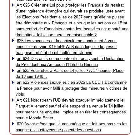
Art 626 Créer une Loi pour protéger les Français du résultat
d’une ingérence étrangère qui devrait se produire juste avant
les Elections Présidentielles de 2027 sans qu’elle ne puisse
être démontrée aux Français et alors que les actions de l’Etat
sans renfort de Canadairs contre les Incendies ont montré une
dramatique faiblesse, serait-ce raisonnable ?
625 Les vacances et la canicule me conduisent à vous
conseiller de voir tK1PIoRRWd8 dans laquelle la presse
française fait état de difficultés en Ukraine
art 624 Des amis se rencontrent et analysent la Déclaration
du Président aux Armées à l’Hôtel de Brienne
art 623 Vous êtes à Paris ce 14 juillet ? A 17 heures, Place
du 18 juin 1940…
art 622 Violences sexuelles : en 2025 La CEDH a condamné
la France pour avoir failli à protéger des mineures victimes de
viols
Art 621 Nordstream l’UE devrait attaquer immédiatement le
Parquet Allemand sauf si elle suspend sa venue le 14 juillet
pour mener une enquête limpide et en tirer les conséquences
pour le Monde Entier.
620 Avant même que l’euronumérique ait fait ses preuves les
banques, les citoyens se posent des questions