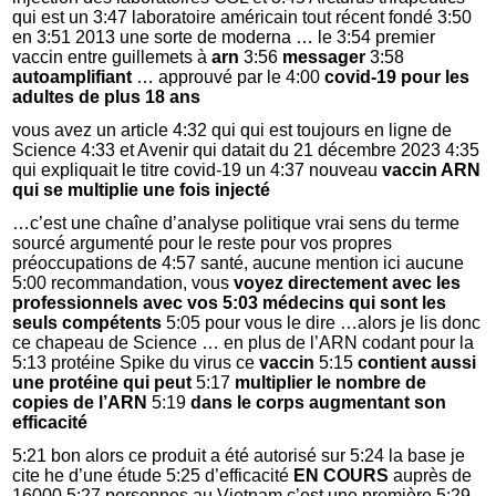
qui est un 3:47 laboratoire américain tout récent fondé 3:50
en 3:51 2013 une sorte de moderna … le 3:54 premier
vaccin entre guillemets à
arn
3:56
messager
3:58
autoamplifiant
… approuvé par le 4:00
covid-19 pour les
adultes de plus 18 ans
vous avez un article 4:32 qui qui est toujours en ligne de
Science 4:33 et Avenir qui datait du 21 décembre 2023 4:35
qui expliquait le titre covid-19 un 4:37 nouveau
vaccin ARN
qui se multiplie une fois injecté
…c’est une chaîne d’analyse politique vrai sens du terme
sourcé argumenté pour le reste pour vos propres
préoccupations de 4:57 santé, aucune mention ici aucune
5:00 recommandation, vous
voyez directement avec les
professionnels avec vos 5:03 médecins qui sont les
seuls compétents
5:05 pour vous le dire …alors je lis donc
ce chapeau de Science … en plus de l’ARN codant pour la
5:13 protéine Spike du virus ce
vaccin
5:15
contient aussi
une protéine qui peut
5:17
multiplier le nombre de
copies de l’ARN
5:19
dans le corps augmentant son
efficacité
5:21 bon alors ce produit a été autorisé sur 5:24 la base je
cite he d’une étude 5:25 d’efficacité
EN COURS
auprès de
16000 5:27 personnes au Vietnam c’est une première 5:29