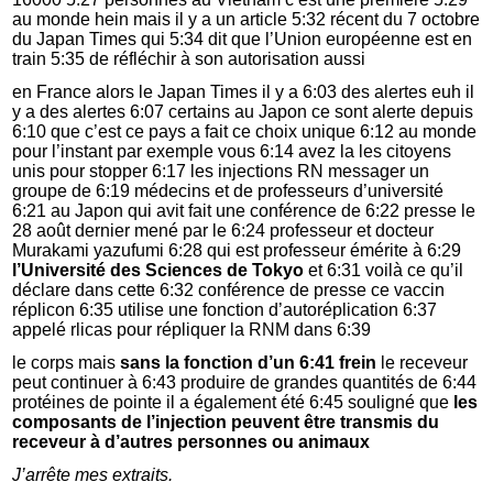
au monde hein mais il y a un article 5:32 récent du 7 octobre
du Japan Times qui 5:34 dit que l’Union européenne est en
train 5:35 de réfléchir à son autorisation aussi
en France alors le Japan Times il y a 6:03 des alertes euh il
y a des alertes 6:07 certains au Japon ce sont alerte depuis
6:10 que c’est ce pays a fait ce choix unique 6:12 au monde
pour l’instant par exemple vous 6:14 avez la les citoyens
unis pour stopper 6:17 les injections RN messager un
groupe de 6:19 médecins et de professeurs d’université
6:21 au Japon qui avit fait une conférence de 6:22 presse le
28 août dernier mené par le 6:24 professeur et docteur
Murakami yazufumi 6:28 qui est professeur émérite à 6:29
l’Université des Sciences de Tokyo
et 6:31 voilà ce qu’il
déclare dans cette 6:32 conférence de presse ce vaccin
réplicon 6:35 utilise une fonction d’autoréplication 6:37
appelé rlicas pour répliquer la RNM dans 6:39
le corps mais
sans la fonction d’un 6:41 frein
le receveur
peut continuer à 6:43 produire de grandes quantités de 6:44
protéines de pointe il a également été 6:45 souligné que
les
composants de l’injection peuvent être transmis du
receveur à d’autres personnes ou animaux
J’arrête mes extraits.