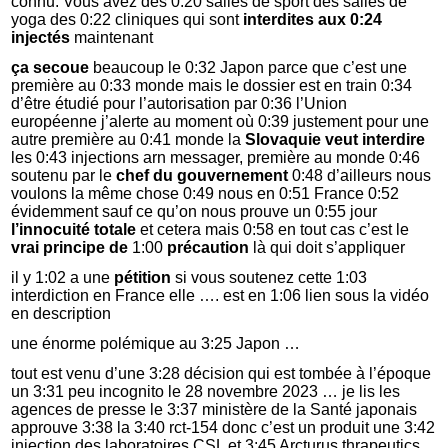
connu. Vous avez des 0:20 salles de sport des salles de
yoga des 0:22 cliniques qui sont
interdites aux 0:24
injectés
maintenant
ça secoue
beaucoup le 0:32 Japon parce que c’est une
première au 0:33 monde mais le dossier est en train 0:34
d’être étudié pour l’autorisation par 0:36 l’Union
européenne j’alerte au moment où 0:39 justement pour une
autre première au 0:41 monde la
Slovaquie
veut interdire
les 0:43 injections arn messager, première au monde 0:46
soutenu par le
chef du gouvernement
0:48 d’ailleurs nous
voulons la même chose 0:49 nous en 0:51 France 0:52
évidemment sauf ce qu’on nous prouve un 0:55 jour
l’innocuité totale
et cetera mais 0:58 en tout cas c’est le
vrai principe de
1:00
précaution
là qui doit s’appliquer
il y 1:02 a une
pétition
si vous soutenez cette 1:03
interdiction en France elle …. est en 1:06 lien sous la vidéo
en description
une énorme polémique au 3:25 Japon …
tout est venu d’une 3:28 décision qui est tombée à l’époque
un 3:31 peu incognito le 28 novembre 2023 … je lis les
agences de presse le 3:37 ministère de la Santé japonais
approuve 3:38 la 3:40 rct-154 donc c’est un produit une 3:42
injection des laboratoires CSL et 3:45 Arcturus thrapeutics