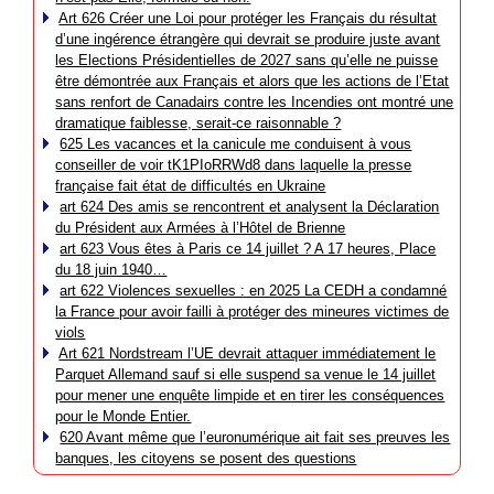
Art 626 Créer une Loi pour protéger les Français du résultat
d’une ingérence étrangère qui devrait se produire juste avant
les Elections Présidentielles de 2027 sans qu’elle ne puisse
être démontrée aux Français et alors que les actions de l’Etat
sans renfort de Canadairs contre les Incendies ont montré une
dramatique faiblesse, serait-ce raisonnable ?
625 Les vacances et la canicule me conduisent à vous
conseiller de voir tK1PIoRRWd8 dans laquelle la presse
française fait état de difficultés en Ukraine
art 624 Des amis se rencontrent et analysent la Déclaration
du Président aux Armées à l’Hôtel de Brienne
art 623 Vous êtes à Paris ce 14 juillet ? A 17 heures, Place
du 18 juin 1940…
art 622 Violences sexuelles : en 2025 La CEDH a condamné
la France pour avoir failli à protéger des mineures victimes de
viols
Art 621 Nordstream l’UE devrait attaquer immédiatement le
Parquet Allemand sauf si elle suspend sa venue le 14 juillet
pour mener une enquête limpide et en tirer les conséquences
pour le Monde Entier.
620 Avant même que l’euronumérique ait fait ses preuves les
banques, les citoyens se posent des questions