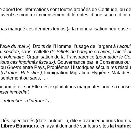
 abord les informations sont toutes drapées de Certitude, ou
euvent se montrer immensément différentes, d’une source d’info à 
t pas manqué ces derniers temps (« la mondialisation heureuse »
l’
axe du mal
»), Droits de l’Homme, l’usage de l’argent à
l’acqui
u secrète,
sans mallette
de Billets de banque ou
avec,
Laïcité
o
 volontaire
, Organisation de la Transparence (
pour aider le Con
 tous ces imprimés fiscaux)
, Gouvernance par le Consensus
ou 
 ou
Guerre
entre Pays, Problèmes Historiques séculaires résolu
(Ukraine, Palestine),
Immigration-Migration, Hygiène, Maladie
onsentement
ou sans
, …-
ourricière : sur Elle des exploitations marginales pour sa cons
ancier immédiat
 :
retombées d’aéronefs
…
lés, spécificités (date, auteur…), dite « avancée » nous fournir
 Libres Etrangers
, en ayant demandé sur leurs sites
la traduc