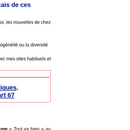
çais de ces
moi, les nouvelles de chez
mogénéité ou la diversité
avec mes sites habituels et
tiques,
rt 67
isme
« Tout va bien » au