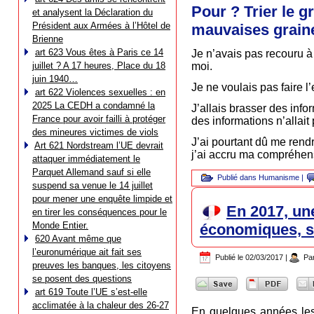
Pour ? Trier le g
et analysent la Déclaration du
Président aux Armées à l’Hôtel de
mauvaises graine
Brienne
art 623 Vous êtes à Paris ce 14
Je n’avais pas recouru à 
juillet ? A 17 heures, Place du 18
moi.
juin 1940…
Je ne voulais pas faire l
art 622 Violences sexuelles : en
2025 La CEDH a condamné la
J’allais brasser des info
France pour avoir failli à protéger
des informations n’allait
des mineures victimes de viols
J’ai pourtant dû me rendre
Art 621 Nordstream l’UE devrait
j’ai accru ma compréhen
attaquer immédiatement le
Parquet Allemand sauf si elle
Publié dans
Humanisme
|
suspend sa venue le 14 juillet
pour mener une enquête limpide et
En 2017, une
en tirer les conséquences pour le
Monde Entier.
économiques, so
620 Avant même que
l’euronumérique ait fait ses
Publié le
02/03/2017
|
Pa
preuves les banques, les citoyens
se posent des questions
art 619 Toute l’UE s’est-elle
acclimatée à la chaleur des 26-27
En quelques années les 