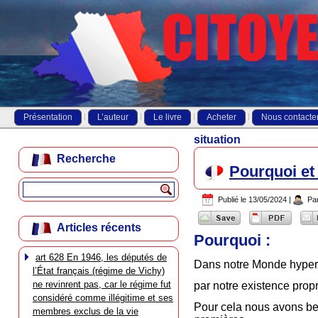
Présentation
L’auteur
Le livre
Acheter
Nous contacte
situation
Recherche
Pourquoi et
Publié le
13/05/2024
|
Pa
Articles récents
Pourquoi :
art 628 En 1946, les députés de
Dans notre Monde hyperdi
l’État français (régime de Vichy)
ne revinrent pas, car le régime fut
par notre existence prop
considéré comme illégitime et ses
Pour cela nous avons bes
membres exclus de la vie