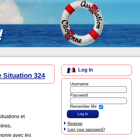
!
Log In
 Situation 324
Username
Password
Remember Me
ituations et
Register
ières.
Lost your password?
monie avec les