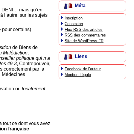
Méta
 de DENI… mais qu’en
l’autre, sur les sujets
Inscription
Connexion
 pour certains)
Flux
RSS
des articles
RSS
des commentaires
Site de WordPress-FR
sition
de Biens de
u Malédiction
,
Liens
seiller politique qui n’a
les 49-3
, Contrepouvoir,
s correctement par la
Facebook de l’auteur
s, Médecines
Mention Légale
ervation ou
localement
a tout ce dont vous avez
tion française