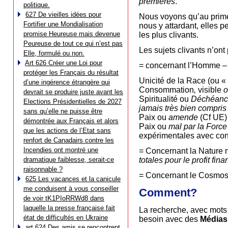
premières
.
politique.
627 De vieilles idées pour
Nous voyons qu’au prime
Fortifier une Mondialisation
nous y attardant, elles p
promise Heureuse mais devenue
les plus clivants.
Peureuse de tout ce qui n’est pas
Les sujets clivants n’on
Elle, formulé ou non.
Art 626 Créer une Loi pour
= concernant l’Homme –
protéger les Français du résultat
Unicité de la Race (ou « 
d’une ingérence étrangère qui
Consommation
,
visible
o
devrait se produire juste avant les
Spiritualité ou
Déchéance
Elections Présidentielles de 2027
jamais très bien compris
sans qu’elle ne puisse être
Paix ou
amende
(Cf UE)
démontrée aux Français et alors
Paix ou
mal par la Force 
que les actions de l’Etat sans
expérimentales avec c
renfort de Canadairs contre les
Incendies ont montré une
= Concernant la Nature n
dramatique faiblesse, serait-ce
totales pour le profit fin
raisonnable ?
= Concernant le Cosmos
625 Les vacances et la canicule
me conduisent à vous conseiller
Comment?
de voir tK1PIoRRWd8 dans
laquelle la presse française fait
La recherche, avec mots c
état de difficultés en Ukraine
besoin avec des
Médias
art 624 Des amis se rencontrent