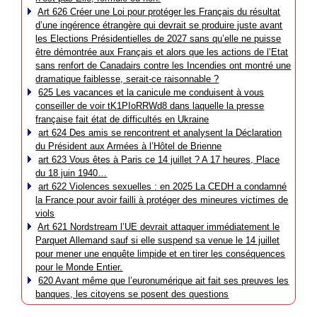
Art 626 Créer une Loi pour protéger les Français du résultat
d’une ingérence étrangère qui devrait se produire juste avant
les Elections Présidentielles de 2027 sans qu’elle ne puisse
être démontrée aux Français et alors que les actions de l’Etat
sans renfort de Canadairs contre les Incendies ont montré une
dramatique faiblesse, serait-ce raisonnable ?
625 Les vacances et la canicule me conduisent à vous
conseiller de voir tK1PIoRRWd8 dans laquelle la presse
française fait état de difficultés en Ukraine
art 624 Des amis se rencontrent et analysent la Déclaration
du Président aux Armées à l’Hôtel de Brienne
art 623 Vous êtes à Paris ce 14 juillet ? A 17 heures, Place
du 18 juin 1940…
art 622 Violences sexuelles : en 2025 La CEDH a condamné
la France pour avoir failli à protéger des mineures victimes de
viols
Art 621 Nordstream l’UE devrait attaquer immédiatement le
Parquet Allemand sauf si elle suspend sa venue le 14 juillet
pour mener une enquête limpide et en tirer les conséquences
pour le Monde Entier.
620 Avant même que l’euronumérique ait fait ses preuves les
banques, les citoyens se posent des questions