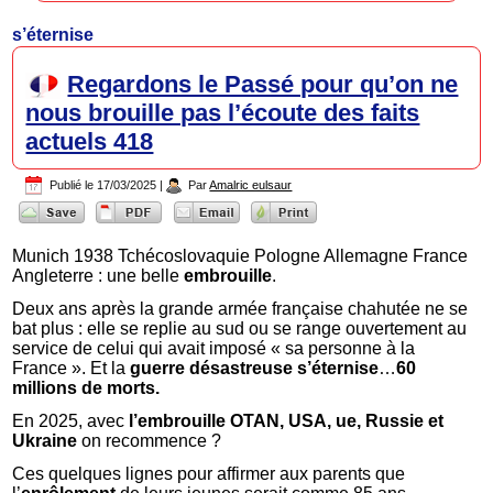
s’éternise
Regardons le Passé pour qu’on ne
nous brouille pas l’écoute des faits
actuels 418
Publié le
17/03/2025
|
Par
Amalric eulsaur
Munich 1938 Tchécoslovaquie Pologne Allemagne France
Angleterre : une belle
embrouille
.
Deux ans après la grande armée française chahutée ne se
bat plus : elle se replie au sud ou se range ouvertement au
service de celui qui avait imposé « sa personne à la
France ». Et la
guerre désastreuse s’éternise
…
60
millions de morts.
En 2025, avec
l’embrouille OTAN, USA, ue, Russie et
Ukraine
on recommence ?
Ces quelques lignes pour affirmer aux parents que