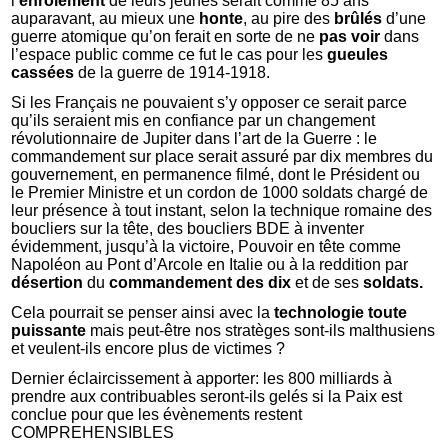
l’
enrôlement
de leurs jeunes serait comme 85 ans
auparavant, au mieux une
honte
, au pire des
brûlés
d’une
guerre atomique qu’on ferait en sorte de ne
pas voir
dans
l’espace public comme ce fut le cas pour les
gueules
cassées
de la guerre de 1914-1918.
Si les Français ne pouvaient s’y opposer ce serait parce
qu’ils seraient mis en confiance par un changement
révolutionnaire de Jupiter dans l’art de la Guerre : le
commandement sur place serait assuré par dix membres du
gouvernement, en permanence filmé, dont le Président ou
le Premier Ministre et un cordon de 1000 soldats chargé de
leur présence à tout instant, selon la technique romaine des
boucliers sur la tête, des boucliers BDE à inventer
évidemment, jusqu’à la victoire, Pouvoir en tête comme
Napoléon au Pont d’Arcole en Italie ou à la reddition par
désertion
du
commandement des dix
et de ses
soldats.
Cela pourrait se penser ainsi avec la
technologie
toute
puissante
mais peut-être nos stratèges sont-ils malthusiens
et veulent-ils encore plus de victimes ?
Dernier éclaircissement à apporter: les 800 milliards à
prendre aux contribuables seront-ils gelés si la Paix est
conclue pour que les évènements restent
COMPREHENSIBLES