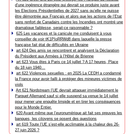
d’une ingérence étrangère qui devrait se produire juste avant
les Elections Présidentielles de 2027 sans qu’elle ne puisse
être démontrée aux Français et alors que les actions de l’Etat
sans renfort de Canadairs contre les Incendies ont montré une
dramatique faiblesse, serait-ce raisonnable ?
625 Les vacances et la canicule me conduisent à vous
conseiller de voir tK1PIoRRWd8 dans laquelle la presse
française fait état de difficultés en Ukraine
art 624 Des amis se rencontrent et analysent la Déclaration
du Président aux Armées à l’Hôtel de Brienne
art 623 Vous êtes à Paris ce 14 juillet ? A 17 heures, Place
du 18 juin 1940…
art 622 Violences sexuelles : en 2025 La CEDH a condamné
la France pour avoir failli à protéger des mineures victimes de
viols
Art 621 Nordstream l’UE devrait attaquer immédiatement le
Parquet Allemand sauf si elle suspend sa venue le 14 juillet
pour mener une enquête limpide et en tirer les conséquences
pour le Monde Entier.
620 Avant même que l’euronumérique ait fait ses preuves les
banques, les citoyens se posent des questions
art 619 Toute l’UE s’est-elle acclimatée à la chaleur des 26-
27 juin 2026 ?