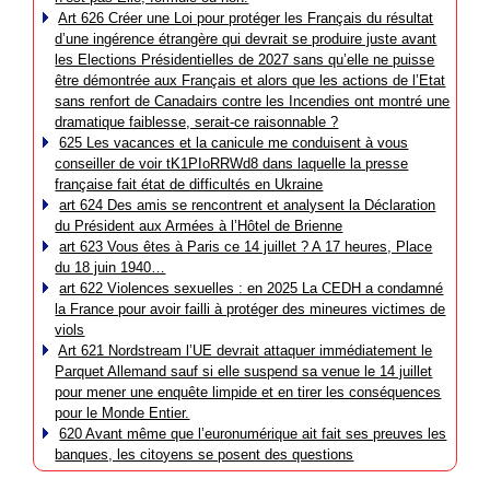
Art 626 Créer une Loi pour protéger les Français du résultat
d’une ingérence étrangère qui devrait se produire juste avant
les Elections Présidentielles de 2027 sans qu’elle ne puisse
être démontrée aux Français et alors que les actions de l’Etat
sans renfort de Canadairs contre les Incendies ont montré une
dramatique faiblesse, serait-ce raisonnable ?
625 Les vacances et la canicule me conduisent à vous
conseiller de voir tK1PIoRRWd8 dans laquelle la presse
française fait état de difficultés en Ukraine
art 624 Des amis se rencontrent et analysent la Déclaration
du Président aux Armées à l’Hôtel de Brienne
art 623 Vous êtes à Paris ce 14 juillet ? A 17 heures, Place
du 18 juin 1940…
art 622 Violences sexuelles : en 2025 La CEDH a condamné
la France pour avoir failli à protéger des mineures victimes de
viols
Art 621 Nordstream l’UE devrait attaquer immédiatement le
Parquet Allemand sauf si elle suspend sa venue le 14 juillet
pour mener une enquête limpide et en tirer les conséquences
pour le Monde Entier.
620 Avant même que l’euronumérique ait fait ses preuves les
banques, les citoyens se posent des questions