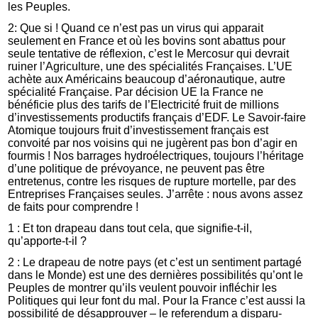
les Peuples.
2: Que si ! Quand ce n’est pas un virus qui apparait
seulement en France et où les bovins sont abattus pour
seule tentative de réflexion, c’est le Mercosur qui devrait
ruiner l’Agriculture, une des spécialités Françaises. L’UE
achète aux Américains beaucoup d’aéronautique, autre
spécialité Française. Par décision UE la France ne
bénéficie plus des tarifs de l’Electricité fruit de millions
d’investissements productifs français d’EDF. Le Savoir-faire
Atomique toujours fruit d’investissement français est
convoité par nos voisins qui ne jugèrent pas bon d’agir en
fourmis ! Nos barrages hydroélectriques, toujours l’héritage
d’une politique de prévoyance, ne peuvent pas être
entretenus, contre les risques de rupture mortelle, par des
Entreprises Françaises seules. J’arrête : nous avons assez
de faits pour comprendre !
1 : Et ton drapeau dans tout cela, que signifie-t-il,
qu’apporte-t-il ?
2 : Le drapeau de notre pays (et c’est un sentiment partagé
dans le Monde) est une des dernières possibilités qu’ont le
Peuples de montrer qu’ils veulent pouvoir infléchir les
Politiques qui leur font du mal. Pour la France c’est aussi la
possibilité de désapprouver – le referendum a disparu-