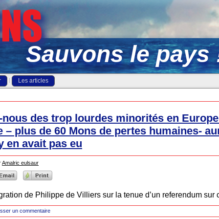
Sauvons le pays 
r
Les articles
-nous des trop lourdes minorités en Europe
 – plus de 60 Mons de pertes humaines- aur
’y en avait pas eu
r
Amalric eulsaur
ration de Philippe de Villiers sur la tenue d’un referendum sur c
isser un commentaire