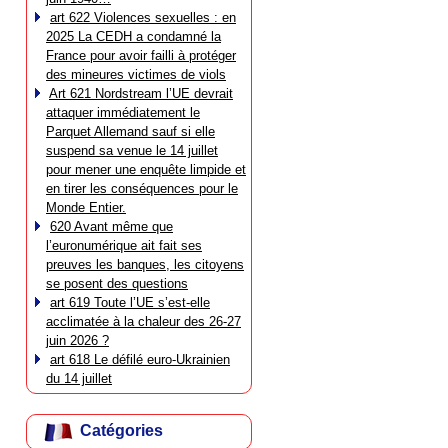
art 622 Violences sexuelles : en
2025 La CEDH a condamné la
France pour avoir failli à protéger
des mineures victimes de viols
Art 621 Nordstream l’UE devrait
attaquer immédiatement le
Parquet Allemand sauf si elle
suspend sa venue le 14 juillet
pour mener une enquête limpide et
en tirer les conséquences pour le
Monde Entier.
620 Avant même que
l’euronumérique ait fait ses
preuves les banques, les citoyens
se posent des questions
art 619 Toute l’UE s’est-elle
acclimatée à la chaleur des 26-27
juin 2026 ?
art 618 Le défilé euro-Ukrainien
du 14 juillet
Catégories