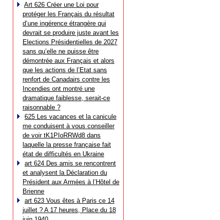
Art 626 Créer une Loi pour
protéger les Français du résultat
d’une ingérence étrangère qui
devrait se produire juste avant les
Elections Présidentielles de 2027
sans qu’elle ne puisse être
démontrée aux Français et alors
que les actions de l’Etat sans
renfort de Canadairs contre les
Incendies ont montré une
dramatique faiblesse, serait-ce
raisonnable ?
625 Les vacances et la canicule
me conduisent à vous conseiller
de voir tK1PIoRRWd8 dans
laquelle la presse française fait
état de difficultés en Ukraine
art 624 Des amis se rencontrent
et analysent la Déclaration du
Président aux Armées à l’Hôtel de
Brienne
art 623 Vous êtes à Paris ce 14
juillet ? A 17 heures, Place du 18
juin 1940…