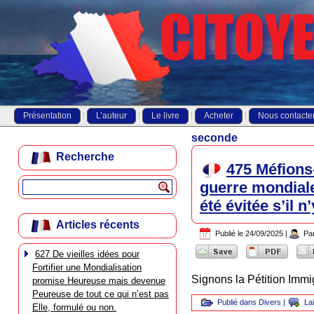
Présentation
L’auteur
Le livre
Acheter
Nous contacte
seconde
Recherche
475 Méfions
guerre mondiale
été évitée s’il n
Articles récents
Publié le
24/09/2025
|
Pa
627 De vieilles idées pour
Fortifier une Mondialisation
Signons la Pétition Immig
promise Heureuse mais devenue
Peureuse de tout ce qui n’est pas
Publié dans
Divers
|
La
Elle, formulé ou non.