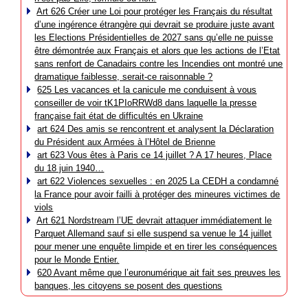
Art 626 Créer une Loi pour protéger les Français du résultat
d’une ingérence étrangère qui devrait se produire juste avant
les Elections Présidentielles de 2027 sans qu’elle ne puisse
être démontrée aux Français et alors que les actions de l’Etat
sans renfort de Canadairs contre les Incendies ont montré une
dramatique faiblesse, serait-ce raisonnable ?
625 Les vacances et la canicule me conduisent à vous
conseiller de voir tK1PIoRRWd8 dans laquelle la presse
française fait état de difficultés en Ukraine
art 624 Des amis se rencontrent et analysent la Déclaration
du Président aux Armées à l’Hôtel de Brienne
art 623 Vous êtes à Paris ce 14 juillet ? A 17 heures, Place
du 18 juin 1940…
art 622 Violences sexuelles : en 2025 La CEDH a condamné
la France pour avoir failli à protéger des mineures victimes de
viols
Art 621 Nordstream l’UE devrait attaquer immédiatement le
Parquet Allemand sauf si elle suspend sa venue le 14 juillet
pour mener une enquête limpide et en tirer les conséquences
pour le Monde Entier.
620 Avant même que l’euronumérique ait fait ses preuves les
banques, les citoyens se posent des questions