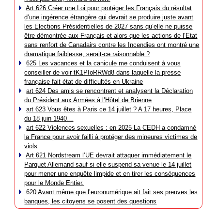
Art 626 Créer une Loi pour protéger les Français du résultat
d’une ingérence étrangère qui devrait se produire juste avant
les Elections Présidentielles de 2027 sans qu’elle ne puisse
être démontrée aux Français et alors que les actions de l’Etat
sans renfort de Canadairs contre les Incendies ont montré une
dramatique faiblesse, serait-ce raisonnable ?
625 Les vacances et la canicule me conduisent à vous
conseiller de voir tK1PIoRRWd8 dans laquelle la presse
française fait état de difficultés en Ukraine
art 624 Des amis se rencontrent et analysent la Déclaration
du Président aux Armées à l’Hôtel de Brienne
art 623 Vous êtes à Paris ce 14 juillet ? A 17 heures, Place
du 18 juin 1940…
art 622 Violences sexuelles : en 2025 La CEDH a condamné
la France pour avoir failli à protéger des mineures victimes de
viols
Art 621 Nordstream l’UE devrait attaquer immédiatement le
Parquet Allemand sauf si elle suspend sa venue le 14 juillet
pour mener une enquête limpide et en tirer les conséquences
pour le Monde Entier.
620 Avant même que l’euronumérique ait fait ses preuves les
banques, les citoyens se posent des questions