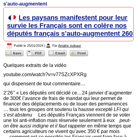
s’auto-augmentent
Les paysans manifestent pour leur
survie les Français sont en colère nos
députés français s’auto-augmentent 260
Publié le
25/01/2024
|
Par
Amalric eulsaur
Quelques extraits de la vidéo
youtube.com/watch?v=v77SZcXPXRg
qui dispensent de tout commentaire…
2’26’’ « Les députés ont décidé ce…24 janvier d’augmenter
de 300€ l’avance de frais de mandat qui leur permet de
financer des déplacements ou de louer des permanences
… tous les groupes ont soutenu la hausse
excepté LFI qui
s’est abstenu
Les députés Français viennent de se voter
une loi anti-inflation mais réservée seulement à eux
peut-
on être aussi indigne et il faut rappeler
en même temps que
certains agriculteurs ne vivent qu’avec 350 € par mois
comment est-ce possible les Français vont faire face à