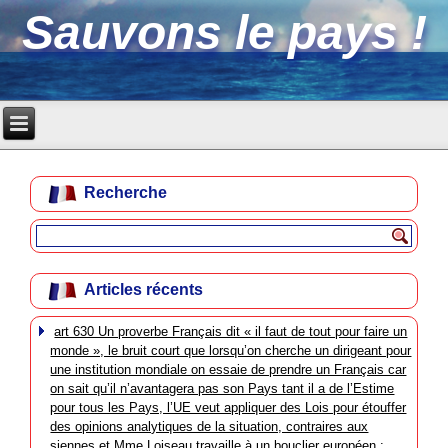
Sauvons le pays !
Recherche
Articles récents
art 630 Un proverbe Français dit « il faut de tout pour faire un
monde », le bruit court que lorsqu’on cherche un dirigeant pour
une institution mondiale on essaie de prendre un Français car
on sait qu’il n’avantagera pas son Pays tant il a de l’Estime
pour tous les Pays, l’UE veut appliquer des Lois pour étouffer
des opinions analytiques de la situation, contraires aux
siennes et Mme Loiseau travaille à un bouclier européen :