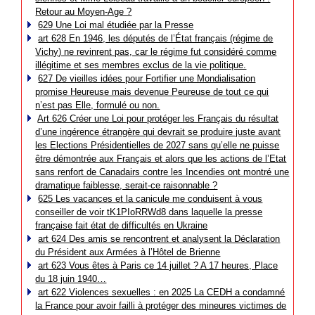
Retour au Moyen-Age ?
629 Une Loi mal étudiée par la Presse
art 628 En 1946, les députés de l’État français (régime de
Vichy) ne revinrent pas, car le régime fut considéré comme
illégitime et ses membres exclus de la vie politique.
627 De vieilles idées pour Fortifier une Mondialisation
promise Heureuse mais devenue Peureuse de tout ce qui
n’est pas Elle, formulé ou non.
Art 626 Créer une Loi pour protéger les Français du résultat
d’une ingérence étrangère qui devrait se produire juste avant
les Elections Présidentielles de 2027 sans qu’elle ne puisse
être démontrée aux Français et alors que les actions de l’Etat
sans renfort de Canadairs contre les Incendies ont montré une
dramatique faiblesse, serait-ce raisonnable ?
625 Les vacances et la canicule me conduisent à vous
conseiller de voir tK1PIoRRWd8 dans laquelle la presse
française fait état de difficultés en Ukraine
art 624 Des amis se rencontrent et analysent la Déclaration
du Président aux Armées à l’Hôtel de Brienne
art 623 Vous êtes à Paris ce 14 juillet ? A 17 heures, Place
du 18 juin 1940…
art 622 Violences sexuelles : en 2025 La CEDH a condamné
la France pour avoir failli à protéger des mineures victimes de