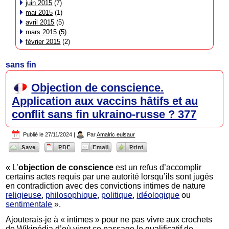
juin 2015
(7)
mai 2015
(1)
avril 2015
(5)
mars 2015
(5)
février 2015
(2)
sans fin
Objection de conscience.
Application aux vaccins hâtifs et au
conflit sans fin ukraino-russe ? 377
Publié le
27/11/2024
|
Par
Amalric eulsaur
« L’
objection de conscience
est un refus d’accomplir
certains actes requis par une autorité lorsqu’ils sont jugés
en contradiction avec des convictions intimes de nature
religieuse
,
philosophique
,
politique
,
idéologique
ou
sentimentale
».
Ajouterais-je à « intimes » pour ne pas vivre aux crochets
de Wikipédia d’où vient ce passage le qualificatif de