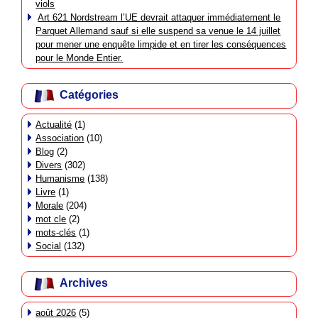
viols
Art 621 Nordstream l’UE devrait attaquer immédiatement le
Parquet Allemand sauf si elle suspend sa venue le 14 juillet
pour mener une enquête limpide et en tirer les conséquences
pour le Monde Entier.
Catégories
Actualité
(1)
Association
(10)
Blog
(2)
Divers
(302)
Humanisme
(138)
Livre
(1)
Morale
(204)
mot cle
(2)
mots-clés
(1)
Social
(132)
Archives
août 2026
(5)