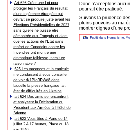
Art 626 Créer une Loi pour
Donc n’acceptons aucune 
protéger les Français du résultat
pourrait être pratiqué.
d’une ingérence étrangère qui
Suivons la prudence des 
devrait se produire juste avant les
pleins pouvoirs au maréc
Elections Présidentielles de 2027
montrer dignes d’une pro
sans qu’elle ne puisse être
démontrée aux Français et alors
Publié dans
Humanisme
,
Mo
que les actions de l’Etat sans
renfort de Canadairs contre les
Incendies ont montré une
dramatique faiblesse, serait-ce
raisonnable ?
625 Les vacances et la canicule
me conduisent à vous conseiller
de voir tK1PIoRRWd8 dans
laquelle la presse française fait
état de difficultés en Ukraine
art 624 Des amis se rencontrent
et analysent la Déclaration du
Président aux Armées à l’Hôtel de
Brienne
art 623 Vous êtes à Paris ce 14
juillet ? A 17 heures, Place du 18
juin 1940…