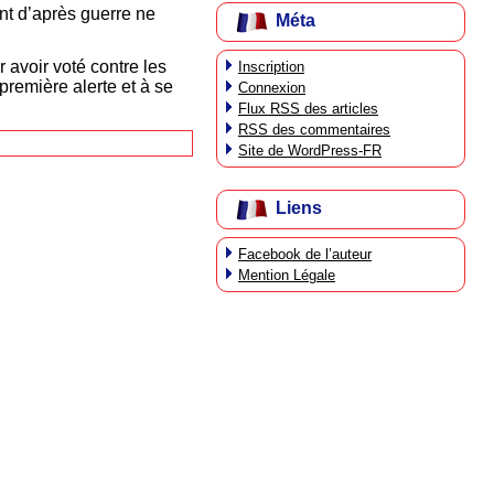
nt d’après guerre ne
Méta
 avoir voté contre les
Inscription
première alerte et à se
Connexion
Flux
RSS
des articles
RSS
des commentaires
Site de WordPress-FR
Liens
Facebook de l’auteur
Mention Légale