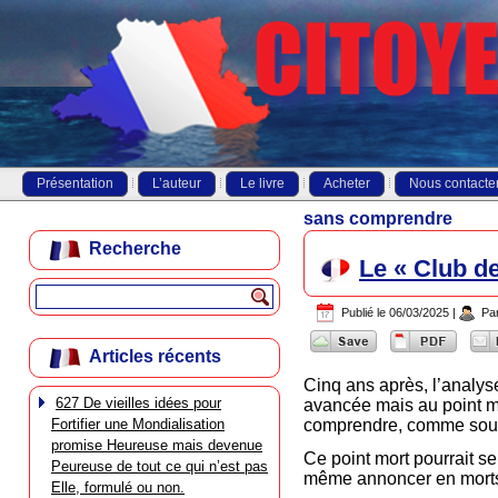
Présentation
L’auteur
Le livre
Acheter
Nous contacte
sans comprendre
Recherche
Le « Club d
Publié le
06/03/2025
|
Pa
Articles récents
Cinq ans après, l’analys
627 De vieilles idées pour
avancée mais au point mo
Fortifier une Mondialisation
comprendre, comme sous
promise Heureuse mais devenue
Ce point mort pourrait s
Peureuse de tout ce qui n’est pas
même annoncer en morts, 
Elle, formulé ou non.