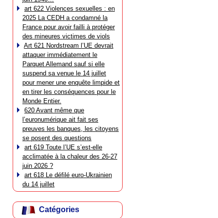
art 622 Violences sexuelles : en
2025 La CEDH a condamné la
France pour avoir failli à protéger
des mineures victimes de viols
Art 621 Nordstream l’UE devrait
attaquer immédiatement le
Parquet Allemand sauf si elle
suspend sa venue le 14 juillet
pour mener une enquête limpide et
en tirer les conséquences pour le
Monde Entier.
620 Avant même que
l’euronumérique ait fait ses
preuves les banques, les citoyens
se posent des questions
art 619 Toute l’UE s’est-elle
acclimatée à la chaleur des 26-27
juin 2026 ?
art 618 Le défilé euro-Ukrainien
du 14 juillet
Catégories