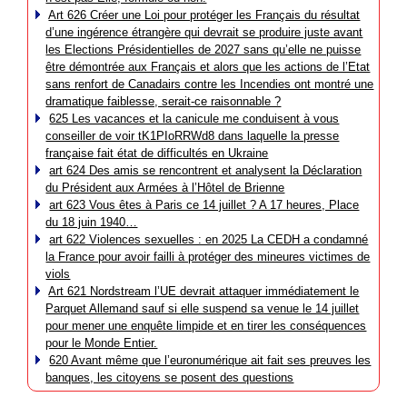
Art 626 Créer une Loi pour protéger les Français du résultat
d’une ingérence étrangère qui devrait se produire juste avant
les Elections Présidentielles de 2027 sans qu’elle ne puisse
être démontrée aux Français et alors que les actions de l’Etat
sans renfort de Canadairs contre les Incendies ont montré une
dramatique faiblesse, serait-ce raisonnable ?
625 Les vacances et la canicule me conduisent à vous
conseiller de voir tK1PIoRRWd8 dans laquelle la presse
française fait état de difficultés en Ukraine
art 624 Des amis se rencontrent et analysent la Déclaration
du Président aux Armées à l’Hôtel de Brienne
art 623 Vous êtes à Paris ce 14 juillet ? A 17 heures, Place
du 18 juin 1940…
art 622 Violences sexuelles : en 2025 La CEDH a condamné
la France pour avoir failli à protéger des mineures victimes de
viols
Art 621 Nordstream l’UE devrait attaquer immédiatement le
Parquet Allemand sauf si elle suspend sa venue le 14 juillet
pour mener une enquête limpide et en tirer les conséquences
pour le Monde Entier.
620 Avant même que l’euronumérique ait fait ses preuves les
banques, les citoyens se posent des questions