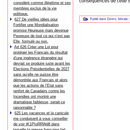
conséquences de cette s
considéré comme illégitime et ses
membres exclus de la vie
politique.
627 De vieilles idées pour
Publié dans
Divers
,
Morale
,
Fortifier une Mondialisation
promise Heureuse mais devenue
Peureuse de tout ce qui n’est pas
Elle, formulé ou non.
Art 626 Créer une Loi pour
protéger les Français du résultat
d’une ingérence étrangère qui
devrait se produire juste avant les
Elections Présidentielles de 2027
sans qu’elle ne puisse être
démontrée aux Français et alors
que les actions de l’Etat sans
renfort de Canadairs contre les
Incendies ont montré une
dramatique faiblesse, serait-ce
raisonnable ?
625 Les vacances et la canicule
me conduisent à vous conseiller
de voir tK1PIoRRWd8 dans
laquelle la presse française fait