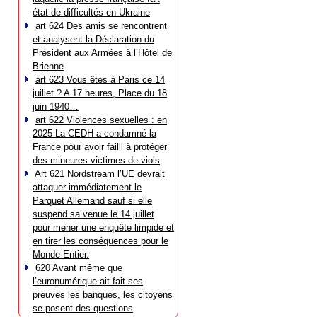
état de difficultés en Ukraine
art 624 Des amis se rencontrent
et analysent la Déclaration du
Président aux Armées à l’Hôtel de
Brienne
art 623 Vous êtes à Paris ce 14
juillet ? A 17 heures, Place du 18
juin 1940…
art 622 Violences sexuelles : en
2025 La CEDH a condamné la
France pour avoir failli à protéger
des mineures victimes de viols
Art 621 Nordstream l’UE devrait
attaquer immédiatement le
Parquet Allemand sauf si elle
suspend sa venue le 14 juillet
pour mener une enquête limpide et
en tirer les conséquences pour le
Monde Entier.
620 Avant même que
l’euronumérique ait fait ses
preuves les banques, les citoyens
se posent des questions