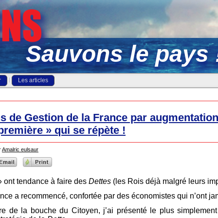
Sauvons le pays 
r
Les articles
s de Gestion de la France par augmentation 
première » qui se répète !
r
Amalric eulsaur
 ont tendance à faire des
Dettes
(les Rois déjà malgré leurs imp
nce a recommencé, confortée par des économistes qui n’ont jama
tre de la bouche du Citoyen, j’ai présenté le plus simplement 