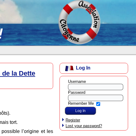
!
Log In
de la Dette
Username
Password
Remember Me
ôts).
Register
is tort.
Lost your password?
possible l’origine et les