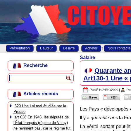
Présentation
L’auteur
Le livre
Acheter
Nous contacte
Salaire
Recherche
Quarante an
Art130-1 Une « 
Publié le
24/10/2020
|
Pa
Articles récents
629 Une Loi mal étudiée par la
Les Pays « développés »
Presse
art 628 En 1946, les députés de
Il y a
quarante ans
la Fra
l’État français (régime de Vichy)
La vérité sortant peut-ê
ne revinrent pas, car le régime fut