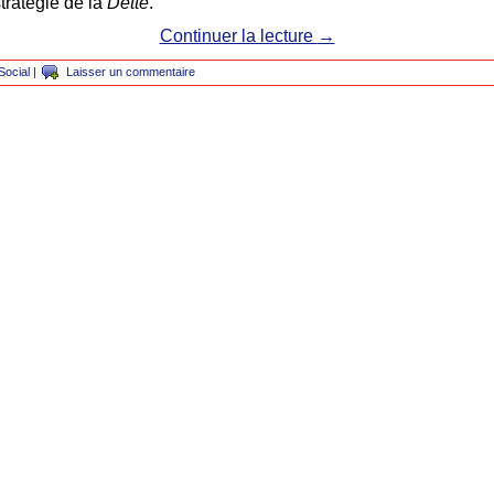
tratégie de la
Dette
.
Continuer la lecture
→
Social
|
Laisser un commentaire