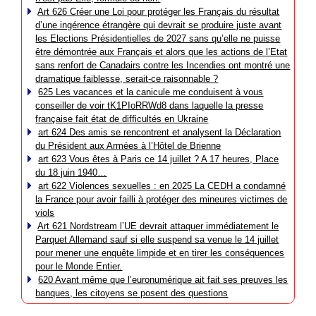
Art 626 Créer une Loi pour protéger les Français du résultat
d’une ingérence étrangère qui devrait se produire juste avant
les Elections Présidentielles de 2027 sans qu’elle ne puisse
être démontrée aux Français et alors que les actions de l’Etat
sans renfort de Canadairs contre les Incendies ont montré une
dramatique faiblesse, serait-ce raisonnable ?
625 Les vacances et la canicule me conduisent à vous
conseiller de voir tK1PIoRRWd8 dans laquelle la presse
française fait état de difficultés en Ukraine
art 624 Des amis se rencontrent et analysent la Déclaration
du Président aux Armées à l’Hôtel de Brienne
art 623 Vous êtes à Paris ce 14 juillet ? A 17 heures, Place
du 18 juin 1940…
art 622 Violences sexuelles : en 2025 La CEDH a condamné
la France pour avoir failli à protéger des mineures victimes de
viols
Art 621 Nordstream l’UE devrait attaquer immédiatement le
Parquet Allemand sauf si elle suspend sa venue le 14 juillet
pour mener une enquête limpide et en tirer les conséquences
pour le Monde Entier.
620 Avant même que l’euronumérique ait fait ses preuves les
banques, les citoyens se posent des questions