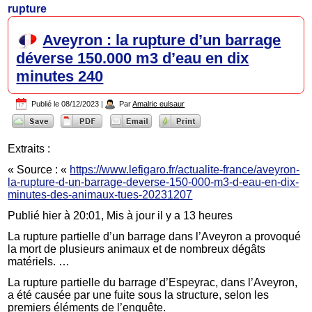
rupture
Aveyron : la rupture d’un barrage
déverse 150.000 m3 d’eau en dix
minutes 240
Publié le
08/12/2023
|
Par
Amalric eulsaur
Extraits :
« Source : «
https://www.lefigaro.fr/actualite-france/aveyron-
la-rupture-d-un-barrage-deverse-150-000-m3-d-eau-en-dix-
minutes-des-animaux-tues-20231207
Publié hier à 20:01, Mis à jour il y a 13 heures
La rupture partielle d’un barrage dans l’Aveyron a provoqué
la mort de plusieurs animaux et de nombreux dégâts
matériels. …
La rupture partielle du barrage d’Espeyrac, dans l’Aveyron,
a été causée par une fuite sous la structure, selon les
premiers éléments de l’enquête.