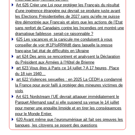
Art 626 Créer une Loi pour protéger les Français du résultat
d’une ingérence étrangère qui devrait se produire juste avant
les Elections Présidentielles de 2027 sans qu’elle ne puisse
être démontrée aux Français et alors que les actions de l’Etat
sans renfort de Canadairs contre les Incendies ont montré une
dramatique faiblesse, serait-ce raisonnable ?
625 Les vacances et la canicule me conduisent à vous
conseiller de voir tK1PIoRRWd8 dans laquelle la presse
française fait état de difficultés en Ukraine
art 624 Des amis se rencontrent et analysent la Déclaration
du Président aux Armées à l’Hôtel de Brienne
art 623 Vous êtes à Paris ce 14 juillet ? A 17 heures, Place
du 18 juin 1940…
art 622 Violences sexuelles : en 2025 La CEDH a condamné
la France pour avoir failli à protéger des mineures victimes de
viols
Art 621 Nordstream l’UE devrait attaquer immédiatement le
Parquet Allemand sauf si elle suspend sa venue le 14 juillet
pour mener une enquête limpide et en tirer les conséquences
pour le Monde Entier.
620 Avant même que l’euronumérique ait fait ses preuves les
banques, les citoyens se posent des questions