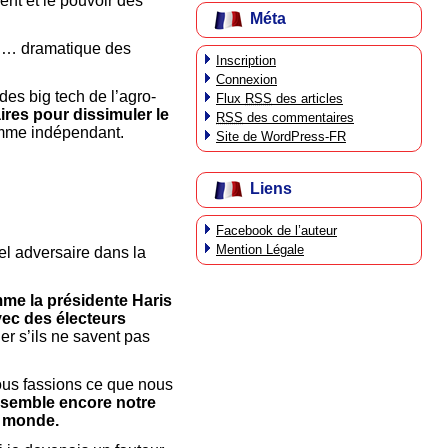
ent et le pouvoir des
Méta
re … dramatique des
Inscription
Connexion
 des big tech de l’agro-
Flux
RSS
des articles
ires pour dissimuler le
RSS
des commentaires
mme indépendant.
Site de WordPress-FR
Liens
Facebook de l’auteur
Mention Légale
uel adversaire dans la
me la présidente Haris
vec des électeurs
r s’ils ne savent pas
Nous fassions ce que nous
ssemble encore notre
e monde.