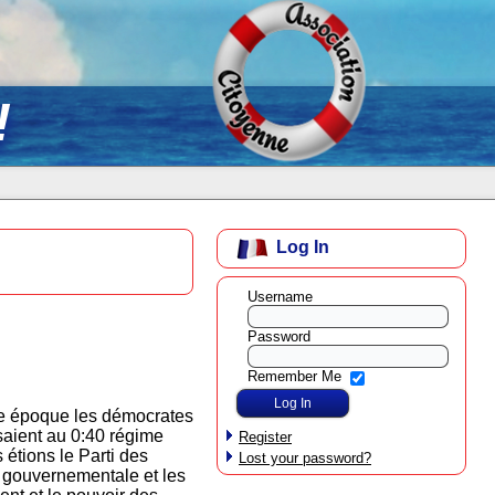
!
Log In
Username
Password
Remember Me
tte époque les démocrates
saient au 0:40 régime
Register
 étions le Parti des
Lost your password?
e gouvernementale et les