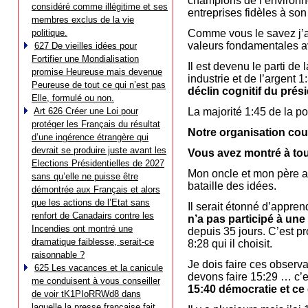
champions de l’environnem
considéré comme illégitime et ses
entreprises fidèles à son
membres exclus de la vie
politique.
Comme vous le savez j’ai
valeurs fondamentales av
627 De vieilles idées pour
Fortifier une Mondialisation
Il est devenu le parti de
promise Heureuse mais devenue
industrie et de l’argent
Peureuse de tout ce qui n’est pas
déclin cognitif du prés
Elle, formulé ou non.
Art 626 Créer une Loi pour
La majorité 1:45 de la po
protéger les Français du résultat
Notre organisation couvr
d’une ingérence étrangère qui
devrait se produire juste avant les
Vous avez montré à to
Elections Présidentielles de 2027
Mon oncle et mon père ado
sans qu’elle ne puisse être
bataille des idées.
démontrée aux Français et alors
que les actions de l’Etat sans
Il serait étonné d’appre
renfort de Canadairs contre les
n’a pas participé à une
Incendies ont montré une
depuis 35 jours. C’est p
dramatique faiblesse, serait-ce
8:28 qui il choisit.
raisonnable ?
Je dois faire ces observ
625 Les vacances et la canicule
devons faire 15:29 … c’
me conduisent à vous conseiller
15:40 démocratie et ce
de voir tK1PIoRRWd8 dans
laquelle la presse française fait