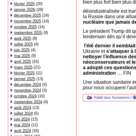
bien plus fort bien plus
février 2026
(20)
janvier 2026
(28)
désindustrialisée est tr
décembre 2025
(24)
la Russie dans une allia
novembre 2025
(14)
nucléaire que jamais d
octobre 2025
(14)
Le président Trump dit qu
septembre 2025
(9)
lendemain dès qu’il devi
août 2025
(8)
juillet 2025
(4)
l’été dernier il semblai
juin 2025
(4)
Ukraine et
s’attaquer à
mai 2025
(9)
nettoyer l’influence d
avril 2025
(16)
néoconservateurs et le
mars 2025
(21)
a adopté ces question
administration
… FIN
février 2025
(11)
janvier 2025
(13)
Une situation sanitaire t
décembre 2024
(4)
pour nous occupent l’autr
novembre 2024
(3)
octobre 2024
(10)
Publié dans
Humanisme
|
septembre 2024
(4)
août 2024
(13)
juillet 2024
(5)
juin 2024
(13)
mai 2024
(12)
avril 2024
(16)