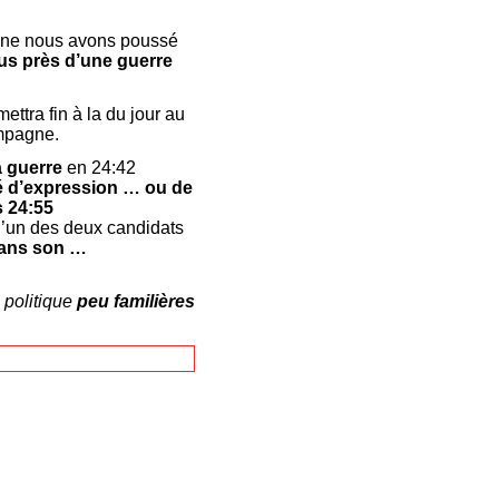
caine nous avons poussé
s près d’une guerre
ettra fin à la du jour au
ampagne.
a guerre
en 24:42
té d’expression … ou de
s 24:55
’un des deux candidats
dans son …
 politique
peu familières