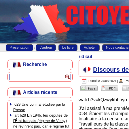
Présentation
L’auteur
Le livre
Acheter
Nous contacte
ridicul
Recherche
Discours de
Publié le
24/08/2024
|
Pa
Articles récents
watch?v=kQzwykbLbyo
629 Une Loi mal étudiée par la
J’ai assisté à ma premiè
Presse
0:34 étaient les champio
art 628 En 1946, les députés de
totalitaire à la censure 
l’État français (régime de Vichy)
Travailleurs de la classe
ne revinrent pas, car le régime fut