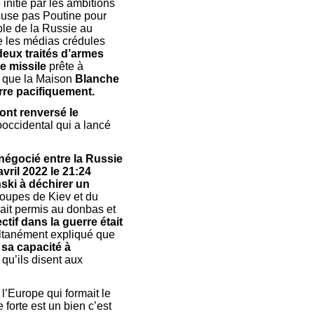
 initié par les ambitions
cuse pas Poutine pour
ible de la Russie au
e les médias crédules
deux traités d’armes
e missile
prête à
et que la Maison
Blanche
erre pacifiquement.
ont renversé le
ooccidental qui a lancé
 négocié entre la Russie
vril 2022 le 21:24
nski à déchirer un
troupes de Kiev et du
rait permis au donbas et
tif dans la guerre était
ultanément expliqué que
 sa capacité à
 qu’ils disent aux
 l’Europe qui formait le
forte est un bien c’est