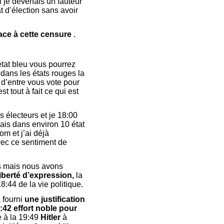
i je devenais un fauteur
at d’élection sans avoir
 face à cette censure
.
état bleu vous pourrez
 dans les états rouges la
 d’entre vous vote pour
 tout à fait ce qui est
s électeurs et je 18:00
is dans environ 10 état
m et j’ai déjà
vec ce sentiment de
es mais nous avons
liberté d’expression,
la
18:44 de la vie politique.
 fourni
une justification
:42 effort noble pour
 à la 19:49
Hitler
à