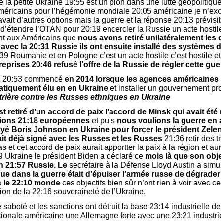
té la petite Ukraine 19:55 est un pion dans une lutte géopolitique
éricains pour l’hégémonie mondiale 20:05 américaine je n’ex
 avait d’autres options mais la guerre et la réponse 20:13 prévis
d’étendre l’OTAN pour 20:19 encercler la Russie un acte hostil
nt aux Américains que
nous avons retiré unilatéralement les 
 avec la 20:31 Russie ils ont ensuite installé des systèmes d
:39 Roumanie et en Pologne c’est un acte hostile c’est hostile 
reprises 20:46 refusé l’offre de la Russie de régler cette gu
 20:53 commencé
en 2014 lorsque les agences américaines 
tiquement élu en en Ukraine
et installer un gouvernement pr
rtrière contre les Russes ethniques en Ukraine
st retiré d’un accord de paix l’accord de Minsk qui avait été
ations 21:18 européennes
et puis
nous voulions la guerre en a
oyé Boris Johnson en Ukraine pour
forcer le président Zele
ait déjà signé avec les Russes et les Russes
21:36 retir des 
 et cet accord de paix aurait apportter la paix à la région et au
9 Ukraine le président Biden a déclaré ce
mois là que son objec
n 21:57 Russie. Le
secrétaire à la Défense Lloyd Austin a sim
ue dans la guerre était d’épuiser l’armée russe de dégrader
s le 22:10 monde
ces objectifs bien sûr n’ont rien à voir avec ce
tion de la 22:16 souveraineté de l’Ukraine.
 saboté et les sanctions ont détruit la base 23:14 industrielle de
tionale américaine une Allemagne forte avec une 23:21 industrie 