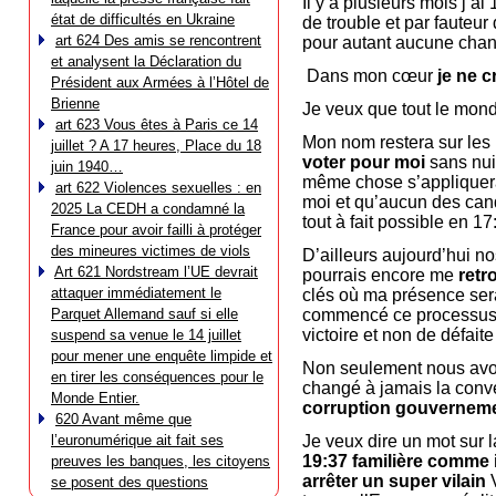
Il y a plusieurs mois j’a
état de difficultés en Ukraine
de trouble et par fauteur
art 624 Des amis se rencontrent
pour autant aucune chan
et analysent la Déclaration du
Dans mon cœur
je ne c
Président aux Armées à l’Hôtel de
Brienne
Je veux que tout le mo
art 623 Vous êtes à Paris ce 14
Mon nom restera sur les 
juillet ? A 17 heures, Place du 18
voter pour moi
sans nuir
juin 1940…
même chose s’appliquer
art 622 Violences sexuelles : en
moi et qu’aucun des candi
2025 La CEDH a condamné la
tout à fait possible en 17
France pour avoir failli à protéger
des mineures victimes de viols
D’ailleurs aujourd’hui n
Art 621 Nordstream l’UE devrait
pourrais encore me
retr
attaquer immédiatement le
clés où ma présence sera
Parquet Allemand sauf si elle
commencé ce processus et
victoire et non de défai
suspend sa venue le 14 juillet
pour mener une enquête limpide et
Non seulement nous avons
en tirer les conséquences pour le
changé à jamais la conve
Monde Entier.
corruption gouverneme
620 Avant même que
l’euronumérique ait fait ses
Je veux dire un mot sur l
19:37 familière comme i
preuves les banques, les citoyens
arrêter un super vilain
V
se posent des questions