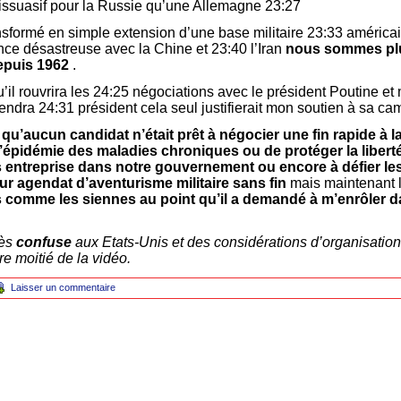
 dissuasif pour la Russie qu’une Allemagne 23:27
ansformé en simple extension d’une base militaire 23:33 améri
nce désastreuse avec la Chine et 23:40 l’Iran
nous sommes plu
epuis 1962
.
’il rouvrira les 24:25 négociations avec le président Poutine et m
endra 24:31 président cela seul justifierait mon soutien à sa c
t qu’aucun candidat n’était prêt à
négocier une fin rapide à l
 l’épidémie des maladies chroniques ou de protéger la liber
es entreprise dans notre gouvernement ou encore à défier le
ur agendat d’aventurisme militaire
sans fin
mais maintenant l
s comme les siennes au point qu’il a demandé à m’enrôler 
rès
confuse
aux Etats-Unis et des considérations d’organisation
e moitié de la vidéo.
Laisser un commentaire