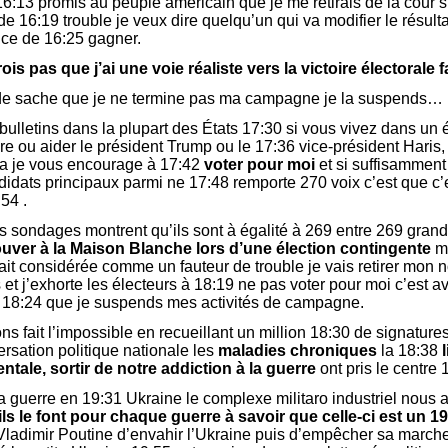
i 16:13 promis au peuple américain que je me retirais de la cour s
 de 16:19 trouble je veux dire quelqu’un qui va modifier le résult
ce de 16:25 gagner.
rois pas que j’ai une voie réaliste vers la victoire électorale
nde sache que je ne termine pas ma campagne je la suspends…
bulletins dans la plupart des États 17:30 si vous vivez dans un 
e ou aider le président Trump ou le 17:36 vice-président Haris,
a je vous encourage à 17:42
voter pour moi
et si suffisamment
dats principaux parmi ne 17:48 remporte 270 voix c’est que c’est
:54 .
os sondages montrent qu’ils sont à égalité à 269 entre 269 grand
ouver à la Maison Blanche lors d’une élection contingente
ma
it considérée comme un fauteur de trouble je vais retirer mon no
 j’exhorte les électeurs à 18:19 ne pas voter pour moi c’est a
te 18:24 que je suspends mes activités de campagne.
 fait l’impossible en recueillant un million 18:30 de signatur
rsation politique nationale les
maladies chroniques
la 18:38
ntale,
sortir de notre addiction à la guerre
ont pris le centre 
a guerre en 19:31 Ukraine le complexe militaro industriel nous a
ls le font pour chaque guerre à savoir que celle-ci est un 19
ladimir Poutine d’envahir l’Ukraine puis d’empêcher sa marche