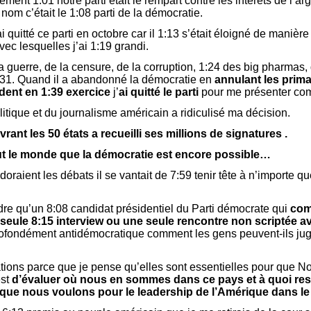
ent 1:01 notre parti était le rempart contre les intérêts de l’arg
 nom c’était le 1:08 parti de la démocratie.
 quitté ce parti en octobre car il 1:13 s’était éloigné de maniè
ec lesquelles j’ai 1:19 grandi.
 la guerre, de la censure, de la corruption, 1:24 des big pharmas,
 1:31. Quand il a abandonné la démocratie en
annulant les prima
ident en 1:39 exercice
j’
ai quitté le parti
pour me présenter co
litique et du journalisme américain a ridiculisé ma décision.
ant les 50 états a recueilli ses millions de signatures .
ut le monde que la démocratie est encore possible…
raient les débats il se vantait de 7:59 tenir tête à n’importe q
ndre qu’un 8:08 candidat présidentiel du Parti démocrate qui
com
 seule 8:15 interview ou une seule rencontre non scriptée a
rofondément antidémocratique comment les gens peuvent-ils juge
ations parce que je pense qu’elles sont essentielles pour que 
est
d’évaluer où nous en sommes dans ce pays et à quoi re
 que nous voulons pour le leadership de l’Amérique dans l