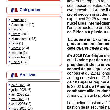
travers l’Europe en réali
des néoconservateurs Am
Catégories
avoir envahi l’Ukraine il
projet neocon imprudent 
expliquent 20:25 rareme
Actualité
(1)
nucléaires intermédiair
Association
(10)
l’emploi nucléaire en 20
Blog
(2)
de Biden a à plusieurs 
Divers
(301)
Humanisme
(138)
La guerre en Ukraine
a
Livre
(1)
gouvernement démocra
Morale
(204)
cette
guerre civile meu
mot cle
(2)
En 2019
l’Amérique s’e
mots-clés
(1)
et l’Ukraine par des n
Social
(132)
président Biden a env
accord de paix qu’il av
donbas et du 21:41 longas
Archives
au Lug de rester en 21:4
de changer le régime e
août 2026
(4)
le 22:02
but de l’Amériq
juillet 2026
(6)
combattre ailleurs dan
juin 2026
(12)
Américains sur la protec
mai 2026
(6)
Le pipeline nthstam a été
avril 2026
(12)
bastion de la sécurité na
mars 2026
(14)