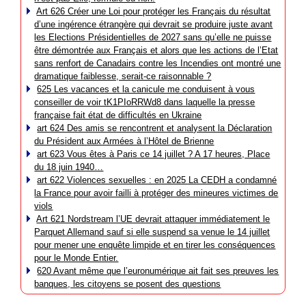
Art 626 Créer une Loi pour protéger les Français du résultat
d’une ingérence étrangère qui devrait se produire juste avant
les Elections Présidentielles de 2027 sans qu’elle ne puisse
être démontrée aux Français et alors que les actions de l’Etat
sans renfort de Canadairs contre les Incendies ont montré une
dramatique faiblesse, serait-ce raisonnable ?
625 Les vacances et la canicule me conduisent à vous
conseiller de voir tK1PIoRRWd8 dans laquelle la presse
française fait état de difficultés en Ukraine
art 624 Des amis se rencontrent et analysent la Déclaration
du Président aux Armées à l’Hôtel de Brienne
art 623 Vous êtes à Paris ce 14 juillet ? A 17 heures, Place
du 18 juin 1940…
art 622 Violences sexuelles : en 2025 La CEDH a condamné
la France pour avoir failli à protéger des mineures victimes de
viols
Art 621 Nordstream l’UE devrait attaquer immédiatement le
Parquet Allemand sauf si elle suspend sa venue le 14 juillet
pour mener une enquête limpide et en tirer les conséquences
pour le Monde Entier.
620 Avant même que l’euronumérique ait fait ses preuves les
banques, les citoyens se posent des questions